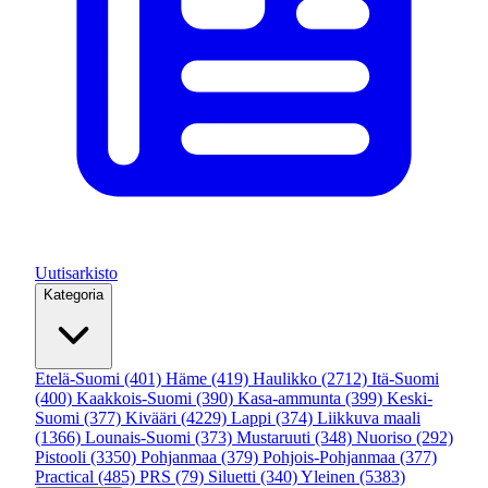
Uutisarkisto
Kategoria
Etelä-Suomi
(401)
Häme
(419)
Haulikko
(2712)
Itä-Suomi
(400)
Kaakkois-Suomi
(390)
Kasa-ammunta
(399)
Keski-
Suomi
(377)
Kivääri
(4229)
Lappi
(374)
Liikkuva maali
(1366)
Lounais-Suomi
(373)
Mustaruuti
(348)
Nuoriso
(292)
Pistooli
(3350)
Pohjanmaa
(379)
Pohjois-Pohjanmaa
(377)
Practical
(485)
PRS
(79)
Siluetti
(340)
Yleinen
(5383)