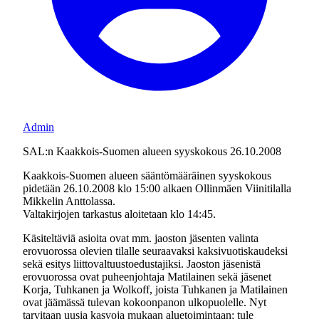
Admin
SAL:n Kaakkois-Suomen alueen syyskokous 26.10.2008
Kaakkois-Suomen alueen sääntömääräinen syyskokous
pidetään 26.10.2008 klo 15:00 alkaen Ollinmäen Viinitilalla
Mikkelin Anttolassa.
Valtakirjojen tarkastus aloitetaan klo 14:45.
Käsiteltäviä asioita ovat mm. jaoston jäsenten valinta
erovuorossa olevien tilalle seuraavaksi kaksivuotiskaudeksi
sekä esitys liittovaltuustoedustajiksi. Jaoston jäsenistä
erovuorossa ovat puheenjohtaja Matilainen sekä jäsenet
Korja, Tuhkanen ja Wolkoff, joista Tuhkanen ja Matilainen
ovat jäämässä tulevan kokoonpanon ulkopuolelle. Nyt
tarvitaan uusia kasvoja mukaan aluetoimintaan; tule