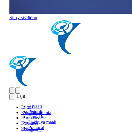
Siirry sisältöön
Lajit
Kivääri
Liitto
Pistooli
Kilpailutoiminta
Haulikko
Harrastus
Liikkuva maali
Koulutus
Practical
Seuroille