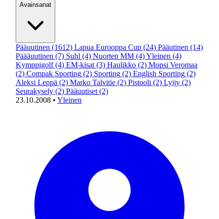
Avainsanat
Pääuutinen
(1612)
Lapua Eurooppa Cup
(24)
Pääutinen
(14)
Päääuutinen
(7)
Suhl
(4)
Nuorten MM
(4)
Yleinen
(4)
Kymppigolf
(4)
EM-kisat
(3)
Haulikko
(2)
Mopsi Veromaa
(2)
Compak Sporting
(2)
Sporting
(2)
English Sporting
(2)
Aleksi Leppä
(2)
Marko Talvitie
(2)
Pistooli
(2)
Lyijy
(2)
Seurakysely
(2)
Pääuutiset
(2)
23.10.2008
•
Yleinen