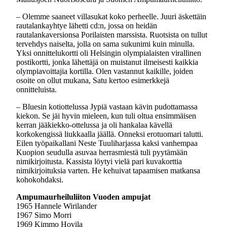
– Olemme saaneet villasukat koko perheelle. Juuri äskettäin
rautalankayhtye lähetti cd:n, jossa on heidän
rautalankaversionsa Porilaisten marssista. Ruotsista on tullut
tervehdys naiselta, jolla on sama sukunimi kuin minulla.
Yksi onnittelukortti oli Helsingin olympialaisten virallinen
postikortti, jonka lähettäjä on muistanut ilmeisesti kaikkia
olympiavoittajia kortilla. Olen vastannut kaikille, joiden
osoite on ollut mukana, Satu kertoo esimerkkejä
onnitteluista.
– Bluesin kotiottelussa Jypiä vastaan kävin pudottamassa
kiekon. Se jäi hyvin mieleen, kun tuli oltua ensimmäisen
kerran jääkiekko-ottelussa ja oli hankalaa kävellä
korkokengissä liukkaalla jäällä. Onneksi erotuomari talutti.
Eilen työpaikallani Neste Tuuliharjassa kaksi vanhempaa
Kuopion seudulla asuvaa herrasmiestä tuli pyytämään
nimikirjoitusta. Kassista löytyi vielä pari kuvakorttia
nimikirjoituksia varten. He kehuivat tapaamisen matkansa
kohokohdaksi.
Ampumaurheiluliiton Vuoden ampujat
1965 Hannele Wirilander
1967 Simo Morri
1969 Kimmo Hovila