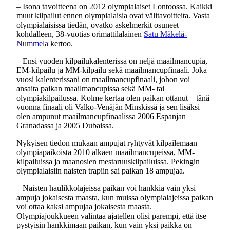
– Isona tavoitteena on 2012 olympialaiset Lontoossa. Kaikki
muut kilpailut ennen olympialaisia ovat välitavoitteita. Vasta
olympialaisissa tiedän, ovatko askelmerkit osuneet
kohdalleen, 38-vuotias orimattilalainen
Satu Mäkelä-
Nummela
kertoo.
– Ensi vuoden kilpailukalenterissa on neljä maailmancupia,
EM-kilpailu ja MM-kilpailu sekä maailmancupfinaali. Joka
vuosi kalenterissani on maailmancupfinaali, johon voi
ansaita paikan maailmancupissa sekä MM- tai
olympiakilpailussa. Kolme kertaa olen paikan ottanut – tänä
vuonna finaali oli Valko-Venäjän Minskissä ja sen lisäksi
olen ampunut maailmancupfinaalissa 2006 Espanjan
Granadassa ja 2005 Dubaissa.
Nykyisen tiedon mukaan ampujat ryhtyvät kilpailemaan
olympiapaikoista 2010 alkaen maailmancupeissa, MM-
kilpailuissa ja maanosien mestaruuskilpailuissa. Pekingin
olympialaisiin naisten trapiin sai paikan 18 ampujaa.
– Naisten haulikkolajeissa paikan voi hankkia vain yksi
ampuja jokaisesta maasta, kun muissa olympialajeissa paikan
voi ottaa kaksi ampujaa jokaisesta maasta.
Olympiajoukkueen valintaa ajatellen olisi parempi, että itse
pystyisin hankkimaan paikan, kun vain yksi paikka on