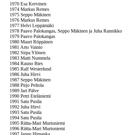
1970 Esa Kervinen
1974 Markus Remes
1975 Seppo Mäkinen
1976 Markus Remes
1977 Helvi Leppämäki
1978 Paavo Palokangas, Seppo Mäkinen ja Juha Rannikko
1979 Paavo Palokangas
1980 Mauri Röppänen
1981 Arto Vainio
1982 Sirpa Ylönen
1983 Matti Nummela
1984 Rauno Bies
1985 Ralf Westerlund
1986 Juha Hirvi
1987 Seppo Mäkinen
1988 Pirjo Peltola
1989 Jari Pälve
1990 Petri Eteläniemi
1991 Satu Pusila
1992 Juha Hirvi
1993 Satu Pusila
1994 Satu Pusila
1995 Riitta-Mari Murtoniemi
1996 Riitta-Mari Murtoniemi
1997 Janne Himanka