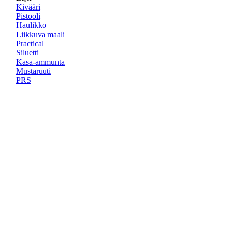
Kivääri
Pistooli
Haulikko
Liikkuva maali
Practical
Siluetti
Kasa-ammunta
Mustaruuti
PRS