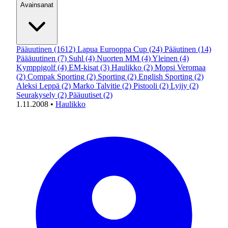
Avainsanat
Pääuutinen
(1612)
Lapua Eurooppa Cup
(24)
Pääutinen
(14)
Päääuutinen
(7)
Suhl
(4)
Nuorten MM
(4)
Yleinen
(4)
Kymppigolf
(4)
EM-kisat
(3)
Haulikko
(2)
Mopsi Veromaa
(2)
Compak Sporting
(2)
Sporting
(2)
English Sporting
(2)
Aleksi Leppä
(2)
Marko Talvitie
(2)
Pistooli
(2)
Lyijy
(2)
Seurakysely
(2)
Pääuutiset
(2)
1.11.2008
•
Haulikko