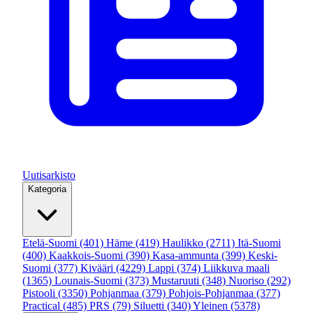
Uutisarkisto
Kategoria
Etelä-Suomi
(401)
Häme
(419)
Haulikko
(2711)
Itä-Suomi
(400)
Kaakkois-Suomi
(390)
Kasa-ammunta
(399)
Keski-
Suomi
(377)
Kivääri
(4229)
Lappi
(374)
Liikkuva maali
(1365)
Lounais-Suomi
(373)
Mustaruuti
(348)
Nuoriso
(292)
Pistooli
(3350)
Pohjanmaa
(379)
Pohjois-Pohjanmaa
(377)
Practical
(485)
PRS
(79)
Siluetti
(340)
Yleinen
(5378)