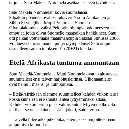
tarjolla, Satu Mäkelä-Nummela asettaa itselleen tavoitteen.
Satu Mäkelä-Nummelan kovia suomalaisia
kilpakumppaneita ovat seurakaveri Noora Antikainen ja
Sibbo Skyttegillen Mopsi Veromaa. Suomen
Olympiakomitea valitsi Pekingin olympiajoukkueeseen ne
ampujat, jotka olivat Suomelle maapaikan hankkineet. Satu
otti paikan voittamalla maailmancupin Saksan Suhlissa 2006.
Voittaessaan maailmancupin ja olympialaiset Satu ampui
täsmälleen saman tuloksen 91 (70+21) kiekkoa.
Etelä-Afrikasta tuntuma ammuntaan
Satu Mäkelä-Nummela ja Matti Nummela ovat jo alustavasti
suunnitelleet ensi talven harjoitusleirinsä. Ulkomaanleirit
ovat helmi-, maalis- ja huhtikuussa.
– Etelä-Afrikkaan olemme suunnitelleet kahden viikon leiriä,
koska sinne asti ei kannata lähteä lyhyemmäksi aikaa.
Kahden viikon leiriin pitää valmistautua lyhyemmällä viikon
leirillä – se on sellainen sisäänajoleiri, Satu kertoo.
– Talvella tulee aika pitkä aika, etten pääse harjoittelemaan
ampumista kunnolla.