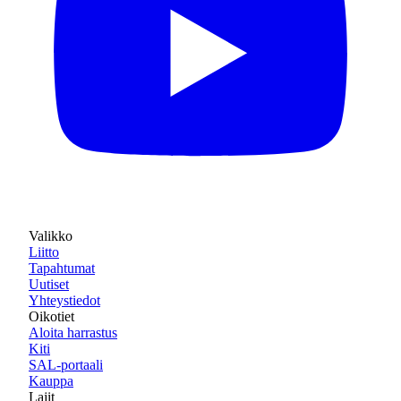
Valikko
Liitto
Tapahtumat
Uutiset
Yhteystiedot
Oikotiet
Aloita harrastus
Kiti
SAL-portaali
Kauppa
Lajit