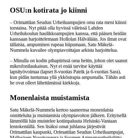
OSU:n kotirata jo kiinni
– Orimattilan Seudun Urheiluampujien oma rata meni kiinni
torstaina. Nyt pitää olla hyvissä väleissä Lahden
Urheilukoulun haulikkoampujien kanssa, että pääsen heidän
kanssaan harjoittelemaan Hollolan Hälvälään. Jos ilmat ovat
tällaisia, ampuminen rupeaa hiipumaan, Satu Mäkelä-
Nummela kuvailee olympiavoittajan arkista harjoittelua.
– Minulla on kodin pihapiirissä oma heitin, johon olet saanut
mikrofonilaukaisun. Nyt ei enää tarvitse käyttää
lapsityövoimaa (lapset 8-vuotias Patrik ja 6-vuotias Sara),
kun pidän tuntumaa yllä ykköstrapia ampumalla. Tähän asti
he ovat olleet lähettämässä kiekkoja.
Monenlaista muistamista
Satu Mäkelä-Nummela kertoo saaneensa monenlaisia
onnitteluita ja muistamisia olympiavoiton jälkeen. Erityisellä
lämmöllä hän muistelee kotiinpaluuta Helsinki-Vantaan
lentokentällä. Sen lisäksi omat juhlansa järjestivät
Orimattilan kaupunki, Orimattilan Seudun Urheiluampujat,
Mallusjoen Nuorisoseura ja Suomen Ampumaurheiluliitto.