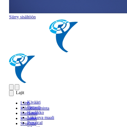
Siirry sisältöön
Lajit
Kivääri
Liitto
Pistooli
Kilpailutoiminta
Haulikko
Harrastus
Liikkuva maali
Koulutus
Practical
Seuroille