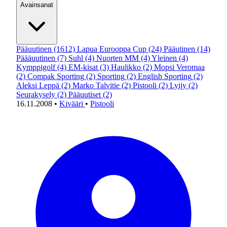
Avainsanat
Pääuutinen
(1612)
Lapua Eurooppa Cup
(24)
Pääutinen
(14)
Päääuutinen
(7)
Suhl
(4)
Nuorten MM
(4)
Yleinen
(4)
Kymppigolf
(4)
EM-kisat
(3)
Haulikko
(2)
Mopsi Veromaa
(2)
Compak Sporting
(2)
Sporting
(2)
English Sporting
(2)
Aleksi Leppä
(2)
Marko Talvitie
(2)
Pistooli
(2)
Lyijy
(2)
Seurakysely
(2)
Pääuutiset
(2)
16.11.2008
•
Kivääri
•
Pistooli