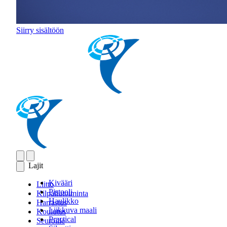
Siirry sisältöön
Lajit
Kivääri
Liitto
Pistooli
Kilpailutoiminta
Haulikko
Harrastus
Liikkuva maali
Koulutus
Practical
Seuroille