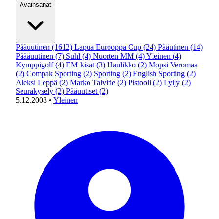
Avainsanat
Pääuutinen
(1612)
Lapua Eurooppa Cup
(24)
Pääutinen
(14)
Päääuutinen
(7)
Suhl
(4)
Nuorten MM
(4)
Yleinen
(4)
Kymppigolf
(4)
EM-kisat
(3)
Haulikko
(2)
Mopsi Veromaa
(2)
Compak Sporting
(2)
Sporting
(2)
English Sporting
(2)
Aleksi Leppä
(2)
Marko Talvitie
(2)
Pistooli
(2)
Lyijy
(2)
Seurakysely
(2)
Pääuutiset
(2)
5.12.2008
•
Yleinen