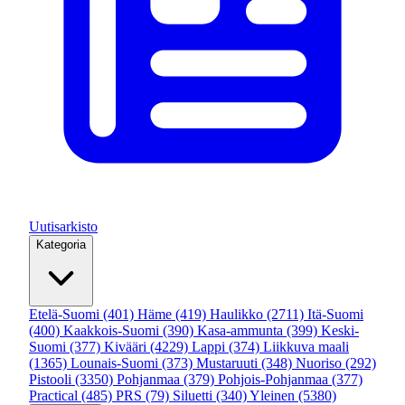
Uutisarkisto
Kategoria
Etelä-Suomi
(401)
Häme
(419)
Haulikko
(2711)
Itä-Suomi
(400)
Kaakkois-Suomi
(390)
Kasa-ammunta
(399)
Keski-
Suomi
(377)
Kivääri
(4229)
Lappi
(374)
Liikkuva maali
(1365)
Lounais-Suomi
(373)
Mustaruuti
(348)
Nuoriso
(292)
Pistooli
(3350)
Pohjanmaa
(379)
Pohjois-Pohjanmaa
(377)
Practical
(485)
PRS
(79)
Siluetti
(340)
Yleinen
(5380)