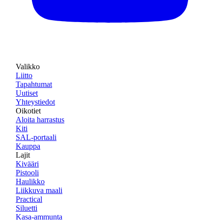
Valikko
Liitto
Tapahtumat
Uutiset
Yhteystiedot
Oikotiet
Aloita harrastus
Kiti
SAL-portaali
Kauppa
Lajit
Kivääri
Pistooli
Haulikko
Liikkuva maali
Practical
Siluetti
Kasa-ammunta