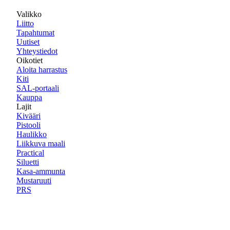
Valikko
Liitto
Tapahtumat
Uutiset
Yhteystiedot
Oikotiet
Aloita harrastus
Kiti
SAL-portaali
Kauppa
Lajit
Kivääri
Pistooli
Haulikko
Liikkuva maali
Practical
Siluetti
Kasa-ammunta
Mustaruuti
PRS