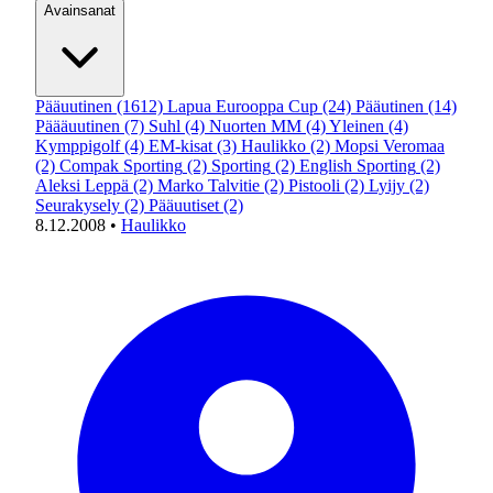
Avainsanat
Pääuutinen
(1612)
Lapua Eurooppa Cup
(24)
Pääutinen
(14)
Päääuutinen
(7)
Suhl
(4)
Nuorten MM
(4)
Yleinen
(4)
Kymppigolf
(4)
EM-kisat
(3)
Haulikko
(2)
Mopsi Veromaa
(2)
Compak Sporting
(2)
Sporting
(2)
English Sporting
(2)
Aleksi Leppä
(2)
Marko Talvitie
(2)
Pistooli
(2)
Lyijy
(2)
Seurakysely
(2)
Pääuutiset
(2)
8.12.2008
•
Haulikko