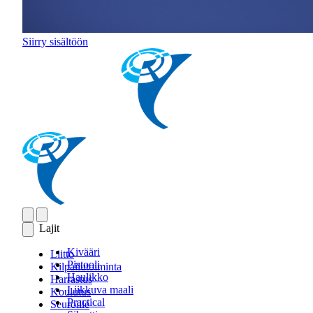
Siirry sisältöön
Lajit
Kivääri
Liitto
Pistooli
Kilpailutoiminta
Haulikko
Harrastus
Liikkuva maali
Koulutus
Practical
Seuroille