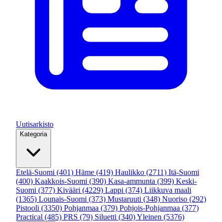
Uutisarkisto
Kategoria
Etelä-Suomi
(401)
Häme
(419)
Haulikko
(2711)
Itä-Suomi
(400)
Kaakkois-Suomi
(390)
Kasa-ammunta
(399)
Keski-
Suomi
(377)
Kivääri
(4229)
Lappi
(374)
Liikkuva maali
(1365)
Lounais-Suomi
(373)
Mustaruuti
(348)
Nuoriso
(292)
Pistooli
(3350)
Pohjanmaa
(379)
Pohjois-Pohjanmaa
(377)
Practical
(485)
PRS
(79)
Siluetti
(340)
Yleinen
(5376)