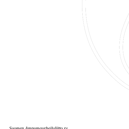
Suomen Ampumaurheiluliitto ry