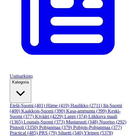
Uutisarkisto
Kategoria
Etelä-Suomi
(401)
Häme
(419)
Haulikko
(2711)
Itä-Suomi
(400)
Kaakkois-Suomi
(390)
Kasa-ammunta
(399)
Keski-
Suomi
(377)
Kivääri
(4229)
Lappi
(374)
Liikkuva maali
(1365)
Lounais-Suomi
(373)
Mustaruuti
(348)
Nuoriso
(292)
Pistooli
(3350)
Pohjanmaa
(379)
Pohjois-Pohjanmaa
(377)
Practical
(485)
PRS
(79)
Siluetti
(340)
Yleinen
(5378)