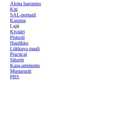
Aloita harrastus
Kiti
SAL-portaali
Kauppa
Lajit
Kivääri
Pistooli
Haulikko
Liikkuva maali
Practical
Siluetti
Kasa-ammunta
Mustaruuti
PRS