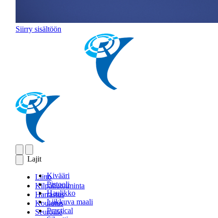
Siirry sisältöön
Lajit
Kivääri
Liitto
Pistooli
Kilpailutoiminta
Haulikko
Harrastus
Liikkuva maali
Koulutus
Practical
Seuroille