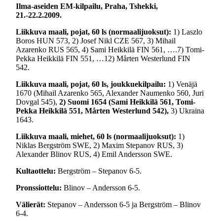
Ilma-aseiden EM-kilpailu, Praha, Tshekki,
21.-22.2.2009.
Liikkuva maali, pojat, 60 ls (normaalijuoksut):
1) Laszlo
Boros HUN 573, 2) Josef Nikl CZE 567, 3) Mihail
Azarenko RUS 565, 4) Sami Heikkilä FIN 561, ….7) Tomi-
Pekka Heikkilä FIN 551, …12) Mårten Westerlund FIN
542.
Liikkuva maali, pojat, 60 ls, joukkuekilpailu:
1) Venäjä
1670 (Mihail Azarenko 565, Alexander Naumenko 560, Juri
Dovgal 545),
2) Suomi 1654 (Sami Heikkilä 561, Tomi-
Pekka Heikkilä 551, Mårten Westerlund 542),
3) Ukraina
1643.
Liikkuva maali, miehet, 60 ls (normaalijuoksut):
1)
Niklas Bergström SWE, 2) Maxim Stepanov RUS, 3)
Alexander Blinov RUS, 4) Emil Andersson SWE.
Kultaottelu:
Bergström – Stepanov 6-5.
Pronssiottelu:
Blinov – Andersson 6-5.
Välierät:
Stepanov – Andersson 6-5 ja Bergström – Blinov
6-4.