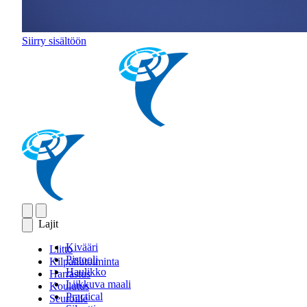
Siirry sisältöön
Lajit
Kivääri
Liitto
Pistooli
Kilpailutoiminta
Haulikko
Harrastus
Liikkuva maali
Koulutus
Practical
Seuroille