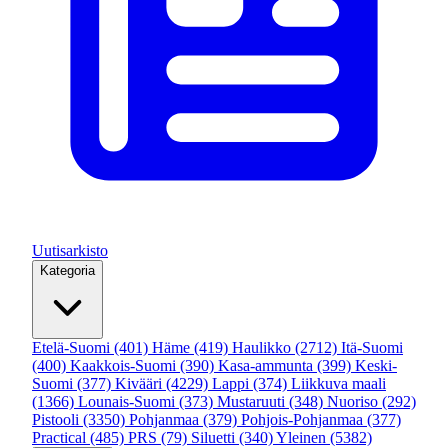
Uutisarkisto
Kategoria
Etelä-Suomi
(401)
Häme
(419)
Haulikko
(2712)
Itä-Suomi
(400)
Kaakkois-Suomi
(390)
Kasa-ammunta
(399)
Keski-
Suomi
(377)
Kivääri
(4229)
Lappi
(374)
Liikkuva maali
(1366)
Lounais-Suomi
(373)
Mustaruuti
(348)
Nuoriso
(292)
Pistooli
(3350)
Pohjanmaa
(379)
Pohjois-Pohjanmaa
(377)
Practical
(485)
PRS
(79)
Siluetti
(340)
Yleinen
(5382)