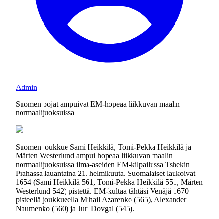
Admin
Suomen pojat ampuivat EM-hopeaa liikkuvan maalin
normaalijuoksuissa
Suomen joukkue Sami Heikkilä, Tomi-Pekka Heikkilä ja
Mårten Westerlund ampui hopeaa liikkuvan maalin
normaalijuoksuissa ilma-aseiden EM-kilpailussa Tshekin
Prahassa lauantaina 21. helmikuuta. Suomalaiset laukoivat
1654 (Sami Heikkilä 561, Tomi-Pekka Heikkilä 551, Mårten
Westerlund 542) pistettä. EM-kultaa tähtäsi Venäjä 1670
pisteellä joukkueella Mihail Azarenko (565), Alexander
Naumenko (560) ja Juri Dovgal (545).