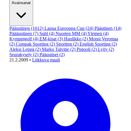
Avainsanat
Pääuutinen
(1612)
Lapua Eurooppa Cup
(24)
Pääutinen
(14)
Päääuutinen
(7)
Suhl
(4)
Nuorten MM
(4)
Yleinen
(4)
Kymppigolf
(4)
EM-kisat
(3)
Haulikko
(2)
Mopsi Veromaa
(2)
Compak Sporting
(2)
Sporting
(2)
English Sporting
(2)
Aleksi Leppä
(2)
Marko Talvitie
(2)
Pistooli
(2)
Lyijy
(2)
Seurakysely
(2)
Pääuutiset
(2)
21.2.2009
•
Liikkuva maali