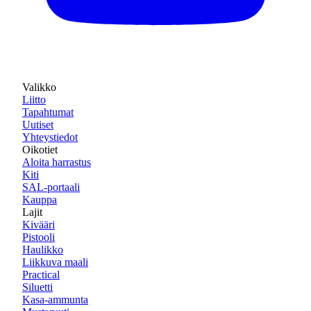
Valikko
Liitto
Tapahtumat
Uutiset
Yhteystiedot
Oikotiet
Aloita harrastus
Kiti
SAL-portaali
Kauppa
Lajit
Kivääri
Pistooli
Haulikko
Liikkuva maali
Practical
Siluetti
Kasa-ammunta