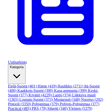
Uutisarkisto
Kategoria
Etelä-Suomi
(401)
Häme
(419)
Haulikko
(2711)
Itä-Suomi
(400)
Kaakkois-Suomi
(390)
Kasa-ammunta
(399)
Keski-
Suomi
(377)
Kivääri
(4229)
Lappi
(374)
Liikkuva maali
(1365)
Lounais-Suomi
(373)
Mustaruuti
(348)
Nuoriso
(292)
Pistooli
(3350)
Pohjanmaa
(379)
Pohjois-Pohjanmaa
(377)
Practical
(485)
PRS
(79)
Siluetti
(340)
Yleinen
(5379)