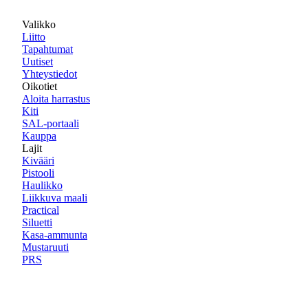
Valikko
Liitto
Tapahtumat
Uutiset
Yhteystiedot
Oikotiet
Aloita harrastus
Kiti
SAL-portaali
Kauppa
Lajit
Kivääri
Pistooli
Haulikko
Liikkuva maali
Practical
Siluetti
Kasa-ammunta
Mustaruuti
PRS