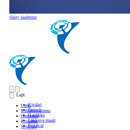
Siirry sisältöön
Lajit
Kivääri
Liitto
Pistooli
Kilpailutoiminta
Haulikko
Harrastus
Liikkuva maali
Koulutus
Practical
Seuroille