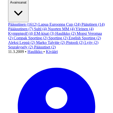
Avainsanat
Pääuutinen
(1612)
Lapua Eurooppa Cup
(24)
Pääutinen
(14)
Päääuutinen
(7)
Suhl
(4)
Nuorten MM
(4)
Yleinen
(4)
Kymppigolf
(4)
EM-kisat
(3)
Haulikko
(2)
Mopsi Veromaa
(2)
Compak Sporting
(2)
Sporting
(2)
English Sporting
(2)
Aleksi Leppä
(2)
Marko Talvitie
(2)
Pistooli
(2)
Lyijy
(2)
Seurakysely
(2)
Pääuutiset
(2)
11.3.2009
•
Haulikko
•
Kivääri