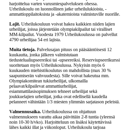
harjoittelua varten varusmiespalveluksen ohessa.
Urheilukoulu on luonnollinen jatke urheilulukioista, -
ammattioppilaitoksista ja -akatemioista valmistuville nuorille.
Lajit.
Urheilukouluun voivat hakea kaikkien niiden lajien
urheilijat, joissa järjestetään olympiakilpailut tai viralliset
MM-kilpailut. Vuodesta 1979 Urheilukoulussa on palvellut
4790 urheilijaa 54 eri lajista.
Muita tietoja.
Palvelusajan pituus on pääsääntöisesti 12
kuukautta, jonka jälkeen valmistutaan
tiedustelualiupseereiksi tai -upseereiksi. Reserviupseerikurssi
suoritetaan myös Urheilukoulussa. Nykyisin myös 6
kuukauden miehistökoulutus on mahdollista (max 30 %
saapumiserän vahvuudesta). Sille voivat hakeutua mm.
Olympiakomitean tukiurheilijat, ulkomailla
pelaavat/kilpailevat ammattiurheilijat,
esiammattilasisopimuksen tehneet urheilijat sekä
joukkuelajien urheilijat, jotka ovat edellisellä kaudella
pelanneet vähintään 1/3 miesten ylimmän sarjatason peleistä.
Valmennusaika.
Urheilukoulussa on ohjattuun
valmennukseen varattu aikaa päivittäin 2-8 tuntia (yleensä
noin 10-30 h/vko). Harjoitteluun on lisäksi käytettävissä
lähes kaikki illat ja viikonloput. Urheilukoulu tarjoaa