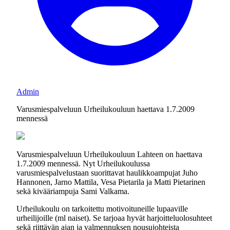
Admin
Varusmiespalveluun Urheilukouluun haettava 1.7.2009
mennessä
Varusmiespalveluun Urheilukouluun Lahteen on haettava
1.7.2009 mennessä. Nyt Urheilukoulussa
varusmiespalvelustaan suorittavat haulikkoampujat Juho
Hannonen, Jarno Mattila, Vesa Pietarila ja Matti Pietarinen
sekä kivääriampuja Sami Valkama.
Urheilukoulu on tarkoitettu motivoituneille lupaaville
urheilijoille (ml naiset). Se tarjoaa hyvät harjoitteluolosuhteet
sekä riittävän ajan ja valmennuksen nousujohteista