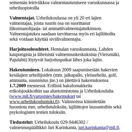
seitsemän leiriviikkoa valmentautumiseen varuskunnassa ja
urheiluopistoilla
Valmentajat.
Urheilukoulussa on yli 20 eri lajien
valmentajaa, joista suurin osa on suorittanut
liikunnanohjaaja- tai ammattivalmentajatutkinnon.
Valmentajatukea saadaan tarvittaessa myös eri lajiliittoilta
sekä voidaan käyttää siviilivalmentajia.
Harjoitusolosuhteet.
Hennalan varuskunnasta, Lahden
kaupungista ja läheisistä valmennuskeskuksista (Vierumäki,
Pajulahti) löytyvät harjoituspaikat lähes joka lajiin.
Hakeutuminen.
Lokakuun 2009 saapumiserään hakevien
kesälajien urheilijoiden (mm. jalkapallo, yleisurheilu, golf,
ammunta, suunnistus jne.) on jätettävä hakemuksensa
1.7.2009
mennessä. Erillisiä hakulomakkeita
erikoisjoukkoihin saa aluetoimistoista ja Urheilukoululta
(
www.mil.fi/varusmies/hakemukset
tai
www.urheilukouluntuki.fi
). Valinnoissa kiinnitetään
huomiota mm. urheilutuloksiin, lajiliittojen lausuntoihin sekä
psykologisten testien tuloksiin.
Tiedustelut:
Urheilukoulu 029-9446302 /
valmennuspäällikkö Jari Karinkanta,
jari.karinkanta@mil.fi
.