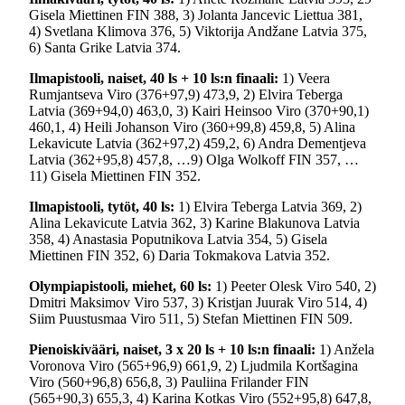
Gisela Miettinen FIN 388, 3) Jolanta Jancevic Liettua 381,
4) Svetlana Klimova 376, 5) Viktorija Andžane Latvia 375,
6) Santa Grike Latvia 374.
Ilmapistooli, naiset, 40 ls + 10 ls:n finaali:
1) Veera
Rumjantseva Viro (376+97,9) 473,9, 2) Elvira Teberga
Latvia (369+94,0) 463,0, 3) Kairi Heinsoo Viro (370+90,1)
460,1, 4) Heili Johanson Viro (360+99,8) 459,8, 5) Alina
Lekavicute Latvia (362+97,2) 459,2, 6) Andra Dementjeva
Latvia (362+95,8) 457,8, …9) Olga Wolkoff FIN 357, …
11) Gisela Miettinen FIN 352.
Ilmapistooli, tytöt, 40 ls:
1) Elvira Teberga Latvia 369, 2)
Alina Lekavicute Latvia 362, 3) Karine Blakunova Latvia
358, 4) Anastasia Poputnikova Latvia 354, 5) Gisela
Miettinen FIN 352, 6) Daria Tokmakova Latvia 352.
Olympiapistooli, miehet, 60 ls:
1) Peeter Olesk Viro 540, 2)
Dmitri Maksimov Viro 537, 3) Kristjan Juurak Viro 514, 4)
Siim Puustusmaa Viro 511, 5) Stefan Miettinen FIN 509.
Pienoiskivääri, naiset, 3 x 20 ls + 10 ls:n finaali:
1) Anžela
Voronova Viro (565+96,9) 661,9, 2) Ljudmila Kortšagina
Viro (560+96,8) 656,8, 3) Pauliina Frilander FIN
(565+90,3) 655,3, 4) Karina Kotkas Viro (552+95,8) 647,8,