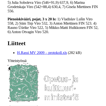
5) Julia Soboleva Viro (546+91,9) 637,9, 6) Marina
Grodetskaja Viro (542+88,4) 630,4, 7) Gisela Miettinen FIN
556.
Pienoiskivääri, pojat, 3 x 20 ls:
1) Vladislav Lušin Viro
558, 2) Siim Tirp Viro 532, 3) Anton Miettinen FIN 523. 4)
Rauno Üürike Viro 522, 5) Mikko-Matti Hulkkonen FIN 52,
6) Anton Otvagin Viro 520.
Liitteet
H.Rassi MV 2009 – protokoll.xls
(282 kB)
Yhteistyössä