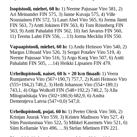
Isopistooli, miehet, 60 ls:
1) Neeme Pajusaar Viro 581, 2)
Ari Meinander FIN 575, 3) Janne Kuvaja 575, 4) Ville
Nousiainen FIN 572, 5) Lauri Abel Viro 565, 6) Jorma Jäntti
FIN 563, 7) Antti Jokinen FIN 563, 8) Tom Rönnberg FIN
563, 9) Antti Pahalahti FIN 562, 10) Jari Javarus FIN 560,
11) Teemu Lahti FIN 556, …13) Jorma Mecklin FIN 550.
Vapaapistooli, miehet, 60 ls:
1) Andu Heinsoo Viro 540, 2)
Margus Uiboaid Viro 526, 3) Sergei Potašev Viro 519, 4)
Neeme Pajusaar Viro 516, 5) Argo Kurg Viro 507, 6) Antti
Pahalahti FIN 505, …14) Heikki Lipsanen FIN 479.
Urheilupistooli, naiset, 60 ls + 20 ls:n finaali:
1) Veera
Rumjantseva Viro (567+190,7) 757,7, 2) Kairi Heinsoo Viro
(555+194,2) 749,2, 3) Heili Johanson Viro (554+189,1)
743,1, 4) Olga Wolkoff FIN (548+192,2) 740,2, 5) Alla
Milogradskaja Viro (502+180,9) 682,9, 6) Andra
Dementjeva Latvia (547+0,0) 547,0.
Urheilupistooli, pojat, 60 ls:
1) Peeter Olesk Viro 566, 2)
Kristjan Juurak Viro 559, 3) Kristen Madissoo Viro 527, 4)
Siim Puustusmaa Viro 522, 5) Mihkel Kasemets Viro 521, 6)
Siim Kellamäe Viro 496, …9) Stefan Mietinen FIN 221.