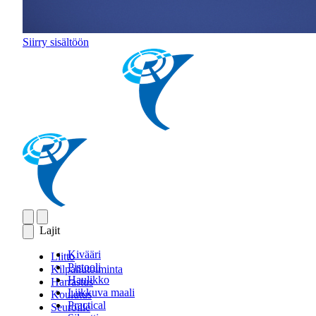
Siirry sisältöön
Lajit
Kivääri
Liitto
Pistooli
Kilpailutoiminta
Haulikko
Harrastus
Liikkuva maali
Koulutus
Practical
Seuroille