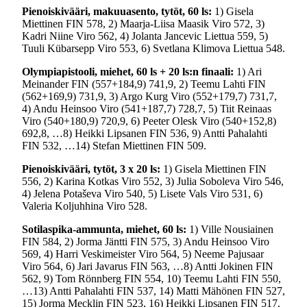
Pienoiskivääri, makuuasento, tytöt, 60 ls:
1) Gisela
Miettinen FIN 578, 2) Maarja-Liisa Maasik Viro 572, 3)
Kadri Niine Viro 562, 4) Jolanta Jancevic Liettua 559, 5)
Tuuli Kübarsepp Viro 553, 6) Svetlana Klimova Liettua 548.
Olympiapistooli, miehet, 60 ls + 20 ls:n finaali:
1) Ari
Meinander FIN (557+184,9) 741,9, 2) Teemu Lahti FIN
(562+169,9) 731,9, 3) Argo Kurg Viro (552+179,7) 731,7,
4) Andu Heinsoo Viro (541+187,7) 728,7, 5) Tiit Reinaas
Viro (540+180,9) 720,9, 6) Peeter Olesk Viro (540+152,8)
692,8, …8) Heikki Lipsanen FIN 536, 9) Antti Pahalahti
FIN 532, …14) Stefan Miettinen FIN 509.
Pienoiskivääri, tytöt, 3 x 20 ls:
1) Gisela Miettinen FIN
556, 2) Karina Kotkas Viro 552, 3) Julia Soboleva Viro 546,
4) Jelena Potaševa Viro 540, 5) Lisete Vals Viro 531, 6)
Valeria Koljuhhina Viro 528.
Sotilaspika-ammunta, miehet, 60 ls:
1) Ville Nousiainen
FIN 584, 2) Jorma Jäntti FIN 575, 3) Andu Heinsoo Viro
569, 4) Harri Veskimeister Viro 564, 5) Neeme Pajusaar
Viro 564, 6) Jari Javarus FIN 563, …8) Antti Jokinen FIN
562, 9) Tom Rönnberg FIN 554, 10) Teemu Lahti FIN 550,
…13) Antti Pahalahti FIN 537, 14) Matti Mähönen FIN 527,
15) Jorma Mecklin FIN 523, 16) Heikki Lipsanen FIN 517.