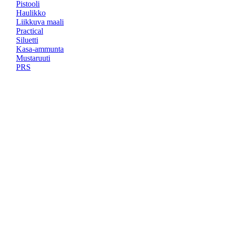
Pistooli
Haulikko
Liikkuva maali
Practical
Siluetti
Kasa-ammunta
Mustaruuti
PRS