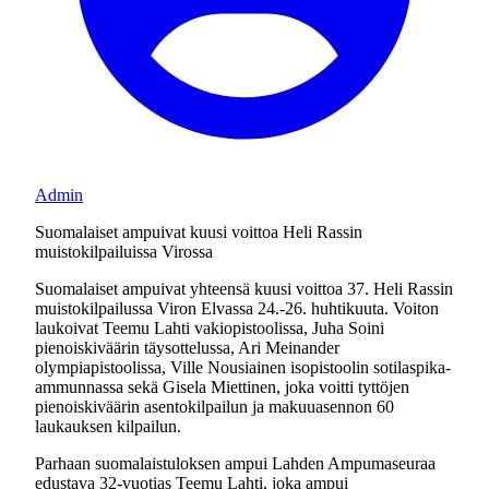
Admin
Suomalaiset ampuivat kuusi voittoa Heli Rassin
muistokilpailuissa Virossa
Suomalaiset ampuivat yhteensä kuusi voittoa 37. Heli Rassin
muistokilpailussa Viron Elvassa 24.-26. huhtikuuta. Voiton
laukoivat Teemu Lahti vakiopistoolissa, Juha Soini
pienoiskiväärin täysottelussa, Ari Meinander
olympiapistoolissa, Ville Nousiainen isopistoolin sotilaspika-
ammunnassa sekä Gisela Miettinen, joka voitti tyttöjen
pienoiskiväärin asentokilpailun ja makuuasennon 60
laukauksen kilpailun.
Parhaan suomalaistuloksen ampui Lahden Ampumaseuraa
edustava 32-vuotias Teemu Lahti, joka ampui