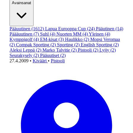
Avainsanat
Pääuutinen
(1612)
Lapua Eurooppa Cup
(24)
Pääutinen
(14)
Päääuutinen
(7)
Suhl
(4)
Nuorten MM
(4)
Yleinen
(4)
Kymppigolf
(4)
EM-kisat
(3)
Haulikko
(2)
Mopsi Veromaa
(2)
Compak Sporting
(2)
Sporting
(2)
English Sporting
(2)
Aleksi Leppä
(2)
Marko Talvitie
(2)
Pistooli
(2)
Lyijy
(2)
Seurakysely
(2)
Pääuutiset
(2)
27.4.2009
•
Kivääri
•
Pistooli