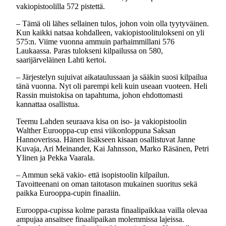
vakiopistoolilla 572 pistettä.
– Tämä oli lähes sellainen tulos, johon voin olla tyytyväinen.
Kun kaikki natsaa kohdalleen, vakiopistoolitulokseni on yli
575:n. Viime vuonna ammuin parhaimmillani 576
Laukaassa. Paras tulokseni kilpailussa on 580,
saarijärveläinen Lahti kertoi.
– Järjestelyn sujuivat aikataulussaan ja sääkin suosi kilpailua
tänä vuonna. Nyt oli parempi keli kuin useaan vuoteen. Heli
Rassin muistokisa on tapahtuma, johon ehdottomasti
kannattaa osallistua.
Teemu Lahden seuraava kisa on iso- ja vakiopistoolin
Walther Eurooppa-cup ensi viikonloppuna Saksan
Hannoverissa. Hänen lisäkseen kisaan osallistuvat Janne
Kuvaja, Ari Meinander, Kai Jahnsson, Marko Räsänen, Petri
Ylinen ja Pekka Vaarala.
– Ammun sekä vakio- että isopistoolin kilpailun.
Tavoitteenani on oman taitotason mukainen suoritus sekä
paikka Eurooppa-cupin finaaliin.
Eurooppa-cupissa kolme parasta finaalipaikkaa vailla olevaa
ampujaa ansaitsee finaalipaikan molemmissa lajeissa.