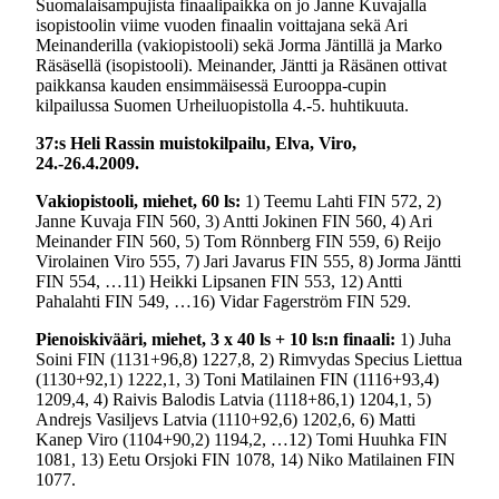
Suomalaisampujista finaalipaikka on jo Janne Kuvajalla
isopistoolin viime vuoden finaalin voittajana sekä Ari
Meinanderilla (vakiopistooli) sekä Jorma Jäntillä ja Marko
Räsäsellä (isopistooli). Meinander, Jäntti ja Räsänen ottivat
paikkansa kauden ensimmäisessä Eurooppa-cupin
kilpailussa Suomen Urheiluopistolla 4.-5. huhtikuuta.
37:s Heli Rassin muistokilpailu, Elva, Viro,
24.-26.4.2009.
Vakiopistooli, miehet, 60 ls:
1) Teemu Lahti FIN 572, 2)
Janne Kuvaja FIN 560, 3) Antti Jokinen FIN 560, 4) Ari
Meinander FIN 560, 5) Tom Rönnberg FIN 559, 6) Reijo
Virolainen Viro 555, 7) Jari Javarus FIN 555, 8) Jorma Jäntti
FIN 554, …11) Heikki Lipsanen FIN 553, 12) Antti
Pahalahti FIN 549, …16) Vidar Fagerström FIN 529.
Pienoiskivääri, miehet, 3 x 40 ls + 10 ls:n finaali:
1) Juha
Soini FIN (1131+96,8) 1227,8, 2) Rimvydas Specius Liettua
(1130+92,1) 1222,1, 3) Toni Matilainen FIN (1116+93,4)
1209,4, 4) Raivis Balodis Latvia (1118+86,1) 1204,1, 5)
Andrejs Vasiljevs Latvia (1110+92,6) 1202,6, 6) Matti
Kanep Viro (1104+90,2) 1194,2, …12) Tomi Huuhka FIN
1081, 13) Eetu Orsjoki FIN 1078, 14) Niko Matilainen FIN
1077.