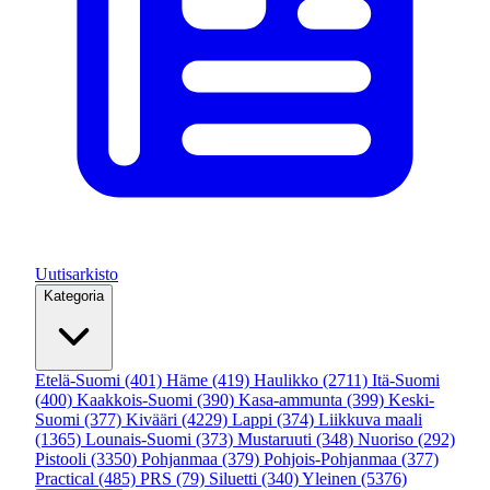
Uutisarkisto
Kategoria
Etelä-Suomi
(401)
Häme
(419)
Haulikko
(2711)
Itä-Suomi
(400)
Kaakkois-Suomi
(390)
Kasa-ammunta
(399)
Keski-
Suomi
(377)
Kivääri
(4229)
Lappi
(374)
Liikkuva maali
(1365)
Lounais-Suomi
(373)
Mustaruuti
(348)
Nuoriso
(292)
Pistooli
(3350)
Pohjanmaa
(379)
Pohjois-Pohjanmaa
(377)
Practical
(485)
PRS
(79)
Siluetti
(340)
Yleinen
(5376)