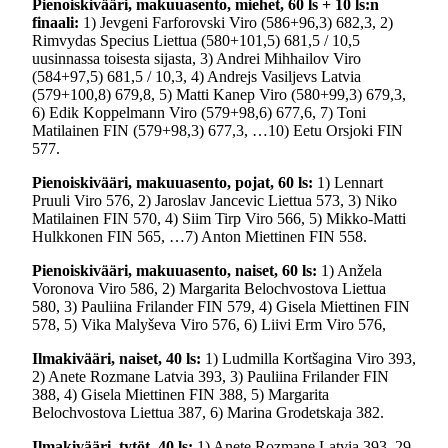
Pienoiskivääri, makuuasento, miehet, 60 ls + 10 ls:n
finaali:
1) Jevgeni Farforovski Viro (586+96,3) 682,3, 2)
Rimvydas Specius Liettua (580+101,5) 681,5 / 10,5
uusinnassa toisesta sijasta, 3) Andrei Mihhailov Viro
(584+97,5) 681,5 / 10,3, 4) Andrejs Vasiljevs Latvia
(579+100,8) 679,8, 5) Matti Kanep Viro (580+99,3) 679,3,
6) Edik Koppelmann Viro (579+98,6) 677,6, 7) Toni
Matilainen FIN (579+98,3) 677,3, …10) Eetu Orsjoki FIN
577.
Pienoiskivääri, makuuasento, pojat, 60 ls:
1) Lennart
Pruuli Viro 576, 2) Jaroslav Jancevic Liettua 573, 3) Niko
Matilainen FIN 570, 4) Siim Tirp Viro 566, 5) Mikko-Matti
Hulkkonen FIN 565, …7) Anton Miettinen FIN 558.
Pienoiskivääri, makuuasento, naiset, 60 ls:
1) Anžela
Voronova Viro 586, 2) Margarita Belochvostova Liettua
580, 3) Pauliina Frilander FIN 579, 4) Gisela Miettinen FIN
578, 5) Vika Malyševa Viro 576, 6) Liivi Erm Viro 576,
Ilmakivääri, naiset, 40 ls:
1) Ludmilla Kortšagina Viro 393,
2) Anete Rozmane Latvia 393, 3) Pauliina Frilander FIN
388, 4) Gisela Miettinen FIN 388, 5) Margarita
Belochvostova Liettua 387, 6) Marina Grodetskaja 382.
Ilmakivääri, tytöt, 40 ls:
1) Anete Rozmane Latvia 393, 29