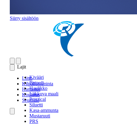
Siirry sisältöön
Lajit
Kivääri
Liitto
Pistooli
Kilpailutoiminta
Haulikko
Harrastus
Liikkuva maali
Koulutus
Practical
Seuroille
Siluetti
Kasa-ammunta
Mustaruuti
PRS