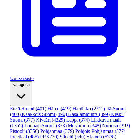
Uutisarkisto
Kategoria
Etelä-Suomi
(401)
Häme
(419)
Haulikko
(2711)
Itä-Suomi
(400)
Kaakkois-Suomi
(390)
Kasa-ammunta
(399)
Keski-
Suomi
(377)
Kivääri
(4229)
Lappi
(374)
Liikkuva maali
(1365)
Lounais-Suomi
(373)
Mustaruuti
(348)
Nuoriso
(292)
Pistooli
(3350)
Pohjanmaa
(379)
Pohjois-Pohjanmaa
(377)
Practical
(485)
PRS
(79)
Siluetti
(340)
Yleinen
(5378)