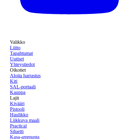
Valikko
Liitto
Tapahtumat
Uutiset
Yhteystiedot
Oikotiet
Aloita harrastus
Kiti
SAL-portaali
Kauppa
Lajit
Kivääri
Pistooli
Haulikko
Liikkuva maali
Practical
Siluetti
Kasa-ammunta