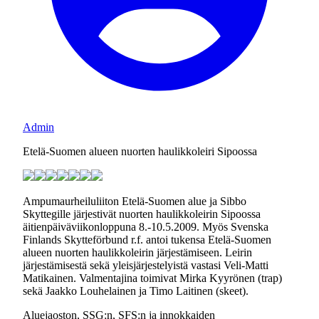
Admin
Etelä-Suomen alueen nuorten haulikkoleiri Sipoossa
Ampumaurheiluliiton Etelä-Suomen alue ja Sibbo
Skyttegille järjestivät nuorten haulikkoleirin Sipoossa
äitienpäiväviikonloppuna 8.-10.5.2009. Myös Svenska
Finlands Skytteförbund r.f. antoi tukensa Etelä-Suomen
alueen nuorten haulikkoleirin järjestämiseen. Leirin
järjestämisestä sekä yleisjärjestelyistä vastasi Veli-Matti
Matikainen. Valmentajina toimivat Mirka Kyyrönen (trap)
sekä Jaakko Louhelainen ja Timo Laitinen (skeet).
Aluejaoston, SSG:n, SFS:n ja innokkaiden