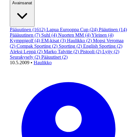
Avainsanat
Pääuutinen
(1612)
Lapua Eurooppa Cup
(24)
Pääutinen
(14)
Päääuutinen
(7)
Suhl
(4)
Nuorten MM
(4)
Yleinen
(4)
Kymppigolf
(4)
EM-kisat
(3)
Haulikko
(2)
Mopsi Veromaa
(2)
Compak Sporting
(2)
Sporting
(2)
English Sporting
(2)
Aleksi Leppä
(2)
Marko Talvitie
(2)
Pistooli
(2)
Lyijy
(2)
Seurakysely
(2)
Pääuutiset
(2)
10.5.2009
•
Haulikko