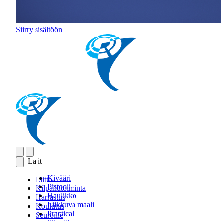
Siirry sisältöön
Lajit
Kivääri
Liitto
Pistooli
Kilpailutoiminta
Haulikko
Harrastus
Liikkuva maali
Koulutus
Practical
Seuroille