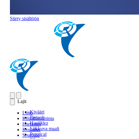
Siirry sisältöön
Lajit
Kivääri
Liitto
Pistooli
Kilpailutoiminta
Haulikko
Harrastus
Liikkuva maali
Koulutus
Practical
Seuroille