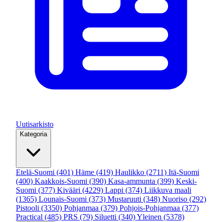
Uutisarkisto
Kategoria
Etelä-Suomi
(401)
Häme
(419)
Haulikko
(2711)
Itä-Suomi
(400)
Kaakkois-Suomi
(390)
Kasa-ammunta
(399)
Keski-
Suomi
(377)
Kivääri
(4229)
Lappi
(374)
Liikkuva maali
(1365)
Lounais-Suomi
(373)
Mustaruuti
(348)
Nuoriso
(292)
Pistooli
(3350)
Pohjanmaa
(379)
Pohjois-Pohjanmaa
(377)
Practical
(485)
PRS
(79)
Siluetti
(340)
Yleinen
(5378)