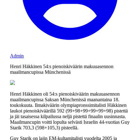
Admin
Henri Häkkinen 54:s pienoiskiväärin makuuasennon
maailmancupissa Münchenissä
Henri Häkkinen oli 54:s pienoiskiväärin makuuasennon
maailmancupissa Saksan Münchenissä maanantaina 18.
toukokuuta. Ilmakiväärin olympiapronssimitalisti Häkkinen
laukoi pienoiskiväärillä 592 (99+98+99+99+99+98) pistettä
ja jäi tasaisessa kilpailussa neljä pistettä finaalin uusinnasta.
Maailmancupin voitti lopulta selvästi Israelin 44-vuotias Guy
Starik 703,3 (598+105,3) pisteellä.
Guy Starik on lajin EM-kultamitalisti vuodelta 2005 ja