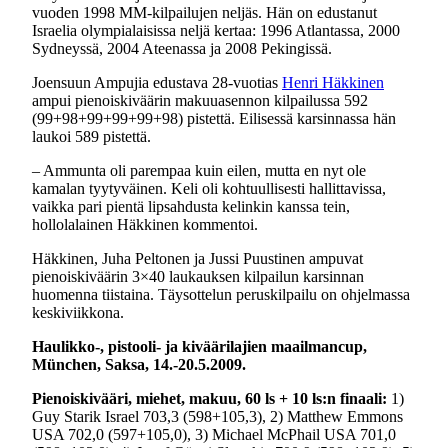
vuoden 1998 MM-kilpailujen neljäs. Hän on edustanut
Israelia olympialaisissa neljä kertaa: 1996 Atlantassa, 2000
Sydneyssä, 2004 Ateenassa ja 2008 Pekingissä.
Joensuun Ampujia edustava 28-vuotias
Henri Häkkinen
ampui pienoiskiväärin makuuasennon kilpailussa 592
(99+98+99+99+99+98) pistettä. Eilisessä karsinnassa hän
laukoi 589 pistettä.
– Ammunta oli parempaa kuin eilen, mutta en nyt ole
kamalan tyytyväinen. Keli oli kohtuullisesti hallittavissa,
vaikka pari pientä lipsahdusta kelinkin kanssa tein,
hollolalainen Häkkinen kommentoi.
Häkkinen, Juha Peltonen ja Jussi Puustinen ampuvat
pienoiskiväärin 3×40 laukauksen kilpailun karsinnan
huomenna tiistaina. Täysottelun peruskilpailu on ohjelmassa
keskiviikkona.
Haulikko-, pistooli- ja kiväärilajien maailmancup,
München, Saksa, 14.-20.5.2009.
Pienoiskivääri, miehet, makuu, 60 ls + 10 ls:n finaali:
1)
Guy Starik Israel 703,3 (598+105,3), 2) Matthew Emmons
USA 702,0 (597+105,0), 3) Michael McPhail USA 701,0