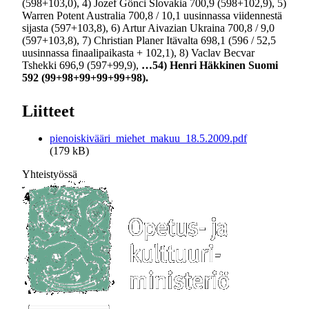
(598+103,0), 4) Jozef Gönci Slovakia 700,9 (598+102,9), 5)
Warren Potent Australia 700,8 / 10,1 uusinnassa viidennestä
sijasta (597+103,8), 6) Artur Aivazian Ukraina 700,8 / 9,0
(597+103,8), 7) Christian Planer Itävalta 698,1 (596 / 52,5
uusinnassa finaalipaikasta + 102,1), 8) Vaclav Becvar
Tshekki 696,9 (597+99,9),
…54) Henri Häkkinen Suomi
592 (99+98+99+99+99+98).
Liitteet
pienoiskivääri_miehet_makuu_18.5.2009.pdf
(179 kB)
Yhteistyössä