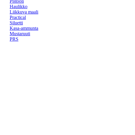
Pistooli
Haulikko
Liikkuva maali
Practical
Siluetti
Kasa-ammunta
Mustaruuti
PRS