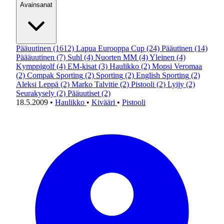
Avainsanat
Pääuutinen
(1612)
Lapua Eurooppa Cup
(24)
Pääutinen
(14)
Päääuutinen
(7)
Suhl
(4)
Nuorten MM
(4)
Yleinen
(4)
Kymppigolf
(4)
EM-kisat
(3)
Haulikko
(2)
Mopsi Veromaa
(2)
Compak Sporting
(2)
Sporting
(2)
English Sporting
(2)
Aleksi Leppä
(2)
Marko Talvitie
(2)
Pistooli
(2)
Lyijy
(2)
Seurakysely
(2)
Pääuutiset
(2)
18.5.2009
•
Haulikko
•
Kivääri
•
Pistooli