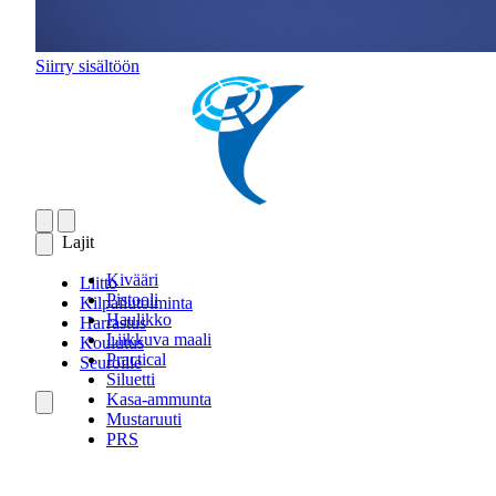
Siirry sisältöön
Lajit
Kivääri
Liitto
Pistooli
Kilpailutoiminta
Haulikko
Harrastus
Liikkuva maali
Koulutus
Practical
Seuroille
Siluetti
Kasa-ammunta
Mustaruuti
PRS