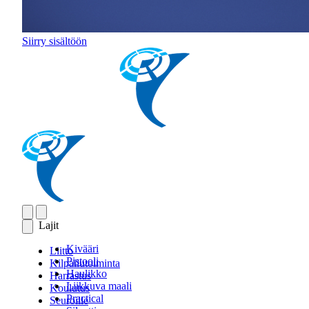
Siirry sisältöön
Lajit
Kivääri
Liitto
Pistooli
Kilpailutoiminta
Haulikko
Harrastus
Liikkuva maali
Koulutus
Practical
Seuroille