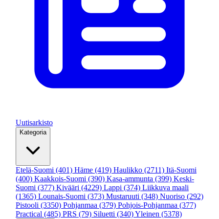
Uutisarkisto
Kategoria
Etelä-Suomi
(401)
Häme
(419)
Haulikko
(2711)
Itä-Suomi
(400)
Kaakkois-Suomi
(390)
Kasa-ammunta
(399)
Keski-
Suomi
(377)
Kivääri
(4229)
Lappi
(374)
Liikkuva maali
(1365)
Lounais-Suomi
(373)
Mustaruuti
(348)
Nuoriso
(292)
Pistooli
(3350)
Pohjanmaa
(379)
Pohjois-Pohjanmaa
(377)
Practical
(485)
PRS
(79)
Siluetti
(340)
Yleinen
(5378)