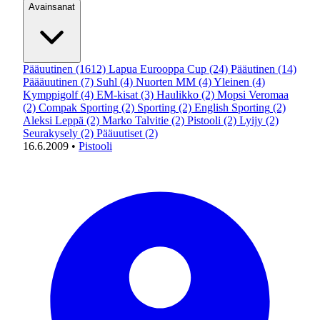
Avainsanat
Pääuutinen
(1612)
Lapua Eurooppa Cup
(24)
Pääutinen
(14)
Päääuutinen
(7)
Suhl
(4)
Nuorten MM
(4)
Yleinen
(4)
Kymppigolf
(4)
EM-kisat
(3)
Haulikko
(2)
Mopsi Veromaa
(2)
Compak Sporting
(2)
Sporting
(2)
English Sporting
(2)
Aleksi Leppä
(2)
Marko Talvitie
(2)
Pistooli
(2)
Lyijy
(2)
Seurakysely
(2)
Pääuutiset
(2)
16.6.2009
•
Pistooli