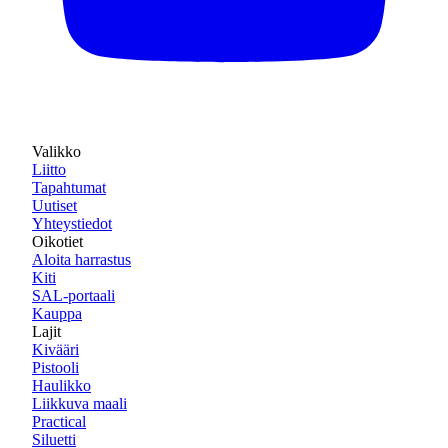
Valikko
Liitto
Tapahtumat
Uutiset
Yhteystiedot
Oikotiet
Aloita harrastus
Kiti
SAL-portaali
Kauppa
Lajit
Kivääri
Pistooli
Haulikko
Liikkuva maali
Practical
Siluetti