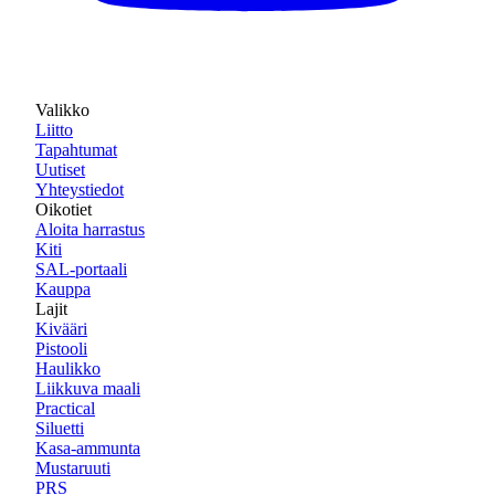
Valikko
Liitto
Tapahtumat
Uutiset
Yhteystiedot
Oikotiet
Aloita harrastus
Kiti
SAL-portaali
Kauppa
Lajit
Kivääri
Pistooli
Haulikko
Liikkuva maali
Practical
Siluetti
Kasa-ammunta
Mustaruuti
PRS