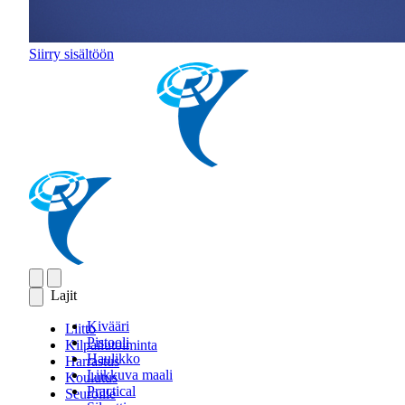
Siirry sisältöön
Lajit
Kivääri
Liitto
Pistooli
Kilpailutoiminta
Haulikko
Harrastus
Liikkuva maali
Koulutus
Practical
Seuroille