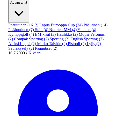
Avainsanat
Pääuutinen
(1612)
Lapua Eurooppa Cup
(24)
Pääutinen
(14)
Päääuutinen
(7)
Suhl
(4)
Nuorten MM
(4)
Yleinen
(4)
Kymppigolf
(4)
EM-kisat
(3)
Haulikko
(2)
Mopsi Veromaa
(2)
Compak Sporting
(2)
Sporting
(2)
English Sporting
(2)
Aleksi Leppä
(2)
Marko Talvitie
(2)
Pistooli
(2)
Lyijy
(2)
Seurakysely
(2)
Pääuutiset
(2)
10.7.2009
•
Kivääri