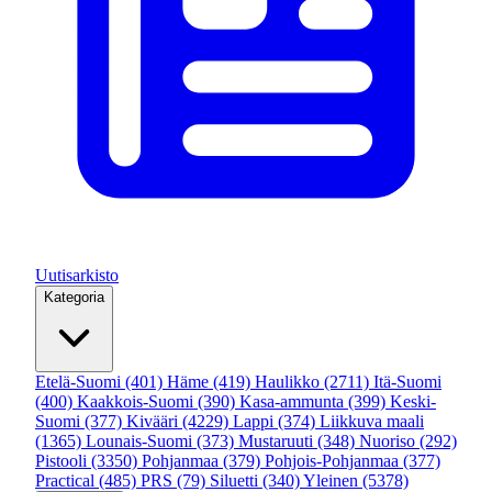
Uutisarkisto
Kategoria
Etelä-Suomi
(401)
Häme
(419)
Haulikko
(2711)
Itä-Suomi
(400)
Kaakkois-Suomi
(390)
Kasa-ammunta
(399)
Keski-
Suomi
(377)
Kivääri
(4229)
Lappi
(374)
Liikkuva maali
(1365)
Lounais-Suomi
(373)
Mustaruuti
(348)
Nuoriso
(292)
Pistooli
(3350)
Pohjanmaa
(379)
Pohjois-Pohjanmaa
(377)
Practical
(485)
PRS
(79)
Siluetti
(340)
Yleinen
(5378)