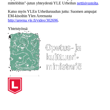
mittelöihin"-jutun yhteydestä YLE Urheilun
nettisivustolta
.
Katso myös YLEn Urheiluruudun juttu: Suomen ampujat
EM-kisoihin Ylen Areenasta
http://areena.yle.fi/video/302696
.
Yhteistyössä