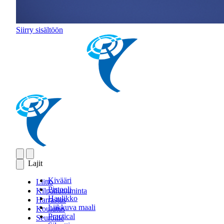
Siirry sisältöön
Lajit
Kivääri
Liitto
Pistooli
Kilpailutoiminta
Haulikko
Harrastus
Liikkuva maali
Koulutus
Practical
Seuroille