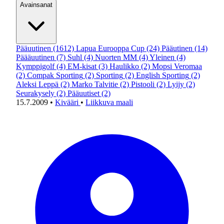
Avainsanat
Pääuutinen
(1612)
Lapua Eurooppa Cup
(24)
Pääutinen
(14)
Päääuutinen
(7)
Suhl
(4)
Nuorten MM
(4)
Yleinen
(4)
Kymppigolf
(4)
EM-kisat
(3)
Haulikko
(2)
Mopsi Veromaa
(2)
Compak Sporting
(2)
Sporting
(2)
English Sporting
(2)
Aleksi Leppä
(2)
Marko Talvitie
(2)
Pistooli
(2)
Lyijy
(2)
Seurakysely
(2)
Pääuutiset
(2)
15.7.2009
•
Kivääri
•
Liikkuva maali