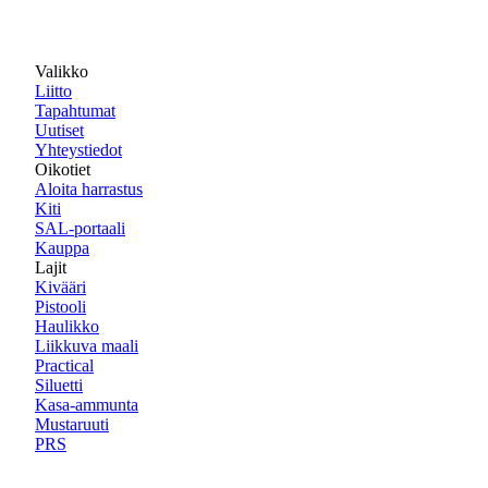
Valikko
Liitto
Tapahtumat
Uutiset
Yhteystiedot
Oikotiet
Aloita harrastus
Kiti
SAL-portaali
Kauppa
Lajit
Kivääri
Pistooli
Haulikko
Liikkuva maali
Practical
Siluetti
Kasa-ammunta
Mustaruuti
PRS