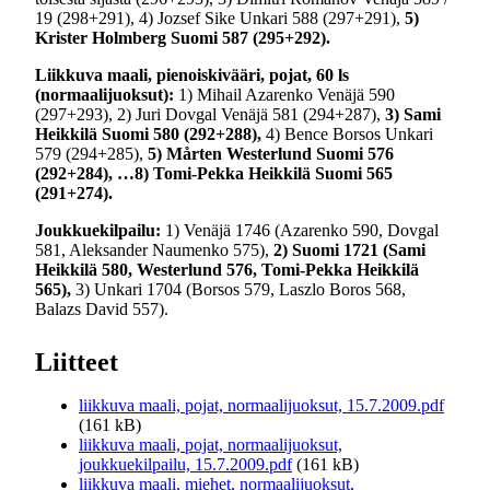
19 (298+291), 4) Jozsef Sike Unkari 588 (297+291),
5)
Krister Holmberg Suomi 587 (295+292).
Liikkuva maali, pienoiskivääri, pojat, 60 ls
(normaalijuoksut):
1) Mihail Azarenko Venäjä 590
(297+293), 2) Juri Dovgal Venäjä 581 (294+287),
3) Sami
Heikkilä Suomi 580 (292+288),
4) Bence Borsos Unkari
579 (294+285),
5) Mårten Westerlund Suomi 576
(292+284), …8) Tomi-Pekka Heikkilä Suomi 565
(291+274).
Joukkuekilpailu:
1) Venäjä 1746 (Azarenko 590, Dovgal
581, Aleksander Naumenko 575),
2) Suomi 1721 (Sami
Heikkilä 580, Westerlund 576, Tomi-Pekka Heikkilä
565),
3) Unkari 1704 (Borsos 579, Laszlo Boros 568,
Balazs David 557).
Liitteet
liikkuva maali, pojat, normaalijuoksut, 15.7.2009.pdf
(161 kB)
liikkuva maali, pojat, normaalijuoksut,
joukkuekilpailu, 15.7.2009.pdf
(161 kB)
liikkuva maali, miehet, normaalijuoksut,