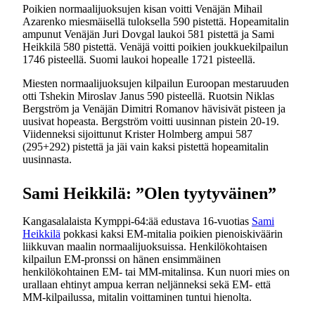
Poikien normaalijuoksujen kisan voitti Venäjän Mihail
Azarenko miesmäisellä tuloksella 590 pistettä. Hopeamitalin
ampunut Venäjän Juri Dovgal laukoi 581 pistettä ja Sami
Heikkilä 580 pistettä. Venäjä voitti poikien joukkuekilpailun
1746 pisteellä. Suomi laukoi hopealle 1721 pisteellä.
Miesten normaalijuoksujen kilpailun Euroopan mestaruuden
otti Tshekin Miroslav Janus 590 pisteellä. Ruotsin Niklas
Bergström ja Venäjän Dimitri Romanov hävisivät pisteen ja
uusivat hopeasta. Bergström voitti uusinnan pistein 20-19.
Viidenneksi sijoittunut Krister Holmberg ampui 587
(295+292) pistettä ja jäi vain kaksi pistettä hopeamitalin
uusinnasta.
Sami Heikkilä: ”Olen tyytyväinen”
Kangasalalaista Kymppi-64:ää edustava 16-vuotias
Sami
Heikkilä
pokkasi kaksi EM-mitalia poikien pienoiskiväärin
liikkuvan maalin normaalijuoksuissa. Henkilökohtaisen
kilpailun EM-pronssi on hänen ensimmäinen
henkilökohtainen EM- tai MM-mitalinsa. Kun nuori mies on
urallaan ehtinyt ampua kerran neljänneksi sekä EM- että
MM-kilpailussa, mitalin voittaminen tuntui hienolta.