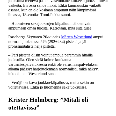
juoksuilla menevä pää eli vasemmalle kulkevat juoksut olivat
vaikeita. En osaa sanoa miksi. Ehkä kuumuuskin vaikutti
osansa, kun en ole koskaan ampunut näin lämpimässä
ilmassa, 18-vuotias Tomi-Pekka sanoi.
– Huomiseen sekajuoksujen kilpailuun lähden vain
ampumaan omaa tulosta. Katsotaan, mitä siitä tulee.
Raseborgs Skyttaren 20-vuotias
Mårten Westerlund
ampui
normaalijuoksuissa 576 (292+284) pistettä ja jäi
pronssimitalista neljä pistettä.
– Pari pistettä olisin voinut ampua paremmin hitailla
juoksuilla. Olen vielä kolme kuukautta
varusmiespalveluksessa enkä ole varusmiespalveluksen
aikana päässyt harjoittelemaan normaalisti, mikä näkyy,
inkoolainen Westerlund sanoi.
– Venäjä on kova joukkuekilpailussa, mutta sekin on
voitettavissa. Ehkä jo huomenna sekajuoksuissa.
Krister Holmberg: ”Mitali oli
otettavissa”