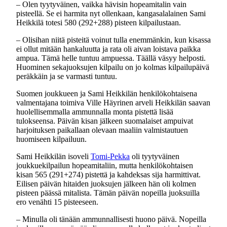
– Olen tyytyväinen, vaikka hävisin hopeamitalin vain
pisteellä. Se ei harmita nyt ollenkaan, kangasalalainen Sami
Heikkilä totesi 580 (292+288) pisteen kilpailustaan.
– Olisihan niitä pisteitä voinut tulla enemmänkin, kun kisassa
ei ollut mitään hankaluutta ja rata oli aivan loistava paikka
ampua. Tämä helle tuntuu ampuessa. Täällä väsyy helposti.
Huominen sekajuoksujen kilpailu on jo kolmas kilpailupäivä
peräkkäin ja se varmasti tuntuu.
Suomen joukkueen ja Sami Heikkilän henkilökohtaisena
valmentajana toimiva Ville Häyrinen arveli Heikkilän saavan
huolellisemmalla ammunnalla monta pistettä lisää
tulokseensa. Päivän kisan jälkeen suomalaiset ampuivat
harjoituksen paikallaan olevaan maaliin valmistautuen
huomiseen kilpailuun.
Sami Heikkilän isoveli
Tomi-Pekka
oli tyytyväinen
joukkuekilpailun hopeamitaliin, mutta henkilökohtaisen
kisan 565 (291+274) pistettä ja kahdeksas sija harmittivat.
Eilisen päivän hitaiden juoksujen jälkeen hän oli kolmen
pisteen päässä mitalista. Tämän päivän nopeilla juoksuilla
ero venähti 15 pisteeseen.
– Minulla oli tänään ammunnallisesti huono päivä. Nopeilla