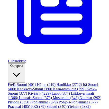
Uutisarkisto
Kategoria
Etelä-Suomi
(401)
Häme
(419)
Haulikko
(2712)
Itä-Suomi
(400)
Kaakkois-Suomi
(390)
Kasa-ammunta
(399)
Keski-
Suomi
(377)
Kivääri
(4229)
Lappi
(374)
Liikkuva maali
(1366)
Lounais-Suomi
(373)
Mustaruuti
(348)
Nuoriso
(292)
Pistooli
(3350)
Pohjanmaa
(379)
Pohjois-Pohjanmaa
(377)
Practical
(485)
PRS
(79)
Siluetti
(340)
Yleinen
(5382)