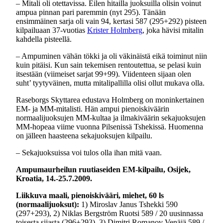
– Mitali oli otettavissa. Eilen hitailla juoksuilla olisin voinut
ampua pinnan pari paremmin (nyt 295). Tänään
ensimmäinen sarja oli vain 94, kertasi 587 (295+292) pisteen
kilpailuaan 37-vuotias
Krister Holmberg
, joka hävisi mitalin
kahdella pisteellä.
– Ampuminen vähän tökki ja oli väkinäistä eikä toiminut niin
kuin pitäisi. Kun sain tekemisen rentoutettua, se pelasi kuin
itsestään (viimeiset sarjat 99+99). Viidenteen sijaan olen
suht’ tyytyväinen, mutta mitalipallilla olisi ollut mukava olla.
Raseborgs Skyttarea edustava Holmberg on moninkertainen
EM- ja MM-mitalisti. Hän ampui pienoiskiväärin
normaalijuoksujen MM-kultaa ja ilmakiväärin sekajuoksujen
MM-hopeaa viime vuonna Pilsenissä Tshekissä. Huomenna
on jälleen haasteena sekajuoksujen kilpailu.
– Sekajuoksuissa voi tulos olla ihan mitä vaan.
Ampumaurheilun ruutiaseiden EM-kilpailu, Osijek,
Kroatia, 14.-25.7.2009.
Liikkuva maali, pienoiskivääri, miehet, 60 ls
(normaalijuoksut):
1) Miroslav Janus Tshekki 590
(297+293), 2) Niklas Bergström Ruotsi 589 / 20 uusinnassa
toisesta sijasta (296+293), 3) Dimitri Romanov Venäjä 589 /