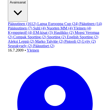
Avainsanat
Pääuutinen
(1612)
Lapua Eurooppa Cup
(24)
Pääutinen
(14)
Päääuutinen
(7)
Suhl
(4)
Nuorten MM
(4)
Yleinen
(4)
Kymppigolf
(4)
EM-kisat
(3)
Haulikko
(2)
Mopsi Veromaa
(2)
Compak Sporting
(2)
Sporting
(2)
English Sporting
(2)
Aleksi Leppä
(2)
Marko Talvitie
(2)
Pistooli
(2)
Lyijy
(2)
Seurakysely
(2)
Pääuutiset
(2)
16.7.2009
•
Yleinen