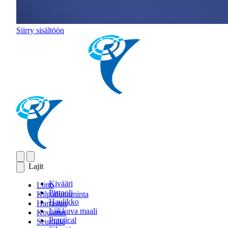
Siirry sisältöön
Lajit
Kivääri
Liitto
Pistooli
Kilpailutoiminta
Haulikko
Harrastus
Liikkuva maali
Koulutus
Practical
Seuroille