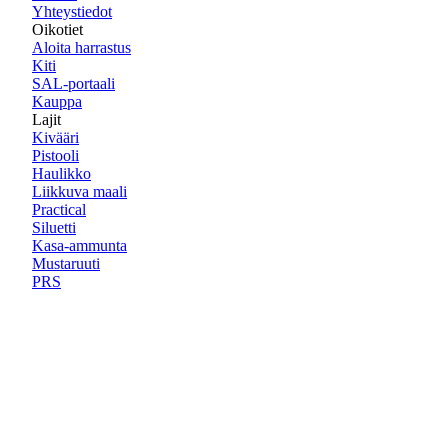
Yhteystiedot
Oikotiet
Aloita harrastus
Kiti
SAL-portaali
Kauppa
Lajit
Kivääri
Pistooli
Haulikko
Liikkuva maali
Practical
Siluetti
Kasa-ammunta
Mustaruuti
PRS