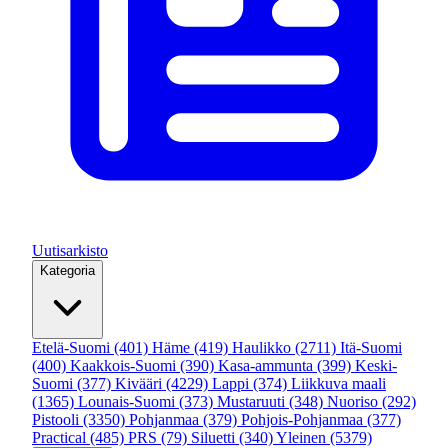
Uutisarkisto
Kategoria
Etelä-Suomi
(401)
Häme
(419)
Haulikko
(2711)
Itä-Suomi
(400)
Kaakkois-Suomi
(390)
Kasa-ammunta
(399)
Keski-
Suomi
(377)
Kivääri
(4229)
Lappi
(374)
Liikkuva maali
(1365)
Lounais-Suomi
(373)
Mustaruuti
(348)
Nuoriso
(292)
Pistooli
(3350)
Pohjanmaa
(379)
Pohjois-Pohjanmaa
(377)
Practical
(485)
PRS
(79)
Siluetti
(340)
Yleinen
(5379)