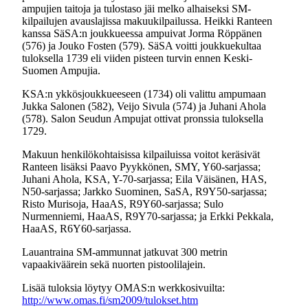
ampujien taitoja ja tulostaso jäi melko alhaiseksi SM-
kilpailujen avauslajissa makuukilpailussa. Heikki Ranteen
kanssa SäSA:n joukkueessa ampuivat Jorma Röppänen
(576) ja Jouko Fosten (579). SäSA voitti joukkuekultaa
tuloksella 1739 eli viiden pisteen turvin ennen Keski-
Suomen Ampujia.
KSA:n ykkösjoukkueeseen (1734) oli valittu ampumaan
Jukka Salonen (582), Veijo Sivula (574) ja Juhani Ahola
(578). Salon Seudun Ampujat ottivat pronssia tuloksella
1729.
Makuun henkilökohtaisissa kilpailuissa voitot keräsivät
Ranteen lisäksi Paavo Pyykkönen, SMY, Y60-sarjassa;
Juhani Ahola, KSA, Y-70-sarjassa; Eila Väisänen, HAS,
N50-sarjassa; Jarkko Suominen, SaSA, R9Y50-sarjassa;
Risto Murisoja, HaaAS, R9Y60-sarjassa; Sulo
Nurmenniemi, HaaAS, R9Y70-sarjassa; ja Erkki Pekkala,
HaaAS, R6Y60-sarjassa.
Lauantraina SM-ammunnat jatkuvat 300 metrin
vapaakiväärein sekä nuorten pistoolilajein.
Lisää tuloksia löytyy OMAS:n werkkosivuilta:
http://www.omas.fi/sm2009/tulokset.htm