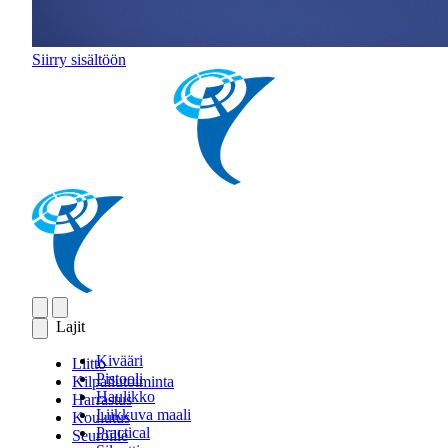
Siirry sisältöön
Lajit
Kivääri
Liitto
Pistooli
Kilpailutoiminta
Haulikko
Harrastus
Liikkuva maali
Koulutus
Practical
Seuroille