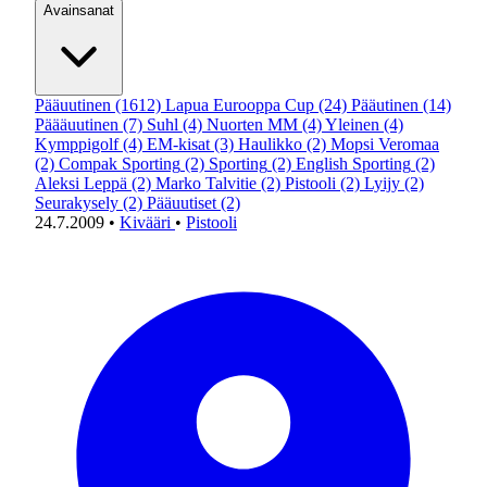
Avainsanat
Pääuutinen
(1612)
Lapua Eurooppa Cup
(24)
Pääutinen
(14)
Päääuutinen
(7)
Suhl
(4)
Nuorten MM
(4)
Yleinen
(4)
Kymppigolf
(4)
EM-kisat
(3)
Haulikko
(2)
Mopsi Veromaa
(2)
Compak Sporting
(2)
Sporting
(2)
English Sporting
(2)
Aleksi Leppä
(2)
Marko Talvitie
(2)
Pistooli
(2)
Lyijy
(2)
Seurakysely
(2)
Pääuutiset
(2)
24.7.2009
•
Kivääri
•
Pistooli