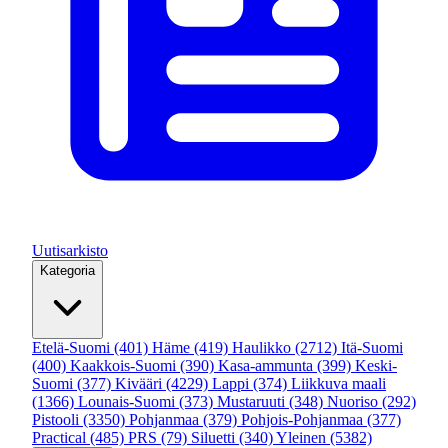
Uutisarkisto
Kategoria
Etelä-Suomi
(401)
Häme
(419)
Haulikko
(2712)
Itä-Suomi
(400)
Kaakkois-Suomi
(390)
Kasa-ammunta
(399)
Keski-
Suomi
(377)
Kivääri
(4229)
Lappi
(374)
Liikkuva maali
(1366)
Lounais-Suomi
(373)
Mustaruuti
(348)
Nuoriso
(292)
Pistooli
(3350)
Pohjanmaa
(379)
Pohjois-Pohjanmaa
(377)
Practical
(485)
PRS
(79)
Siluetti
(340)
Yleinen
(5382)