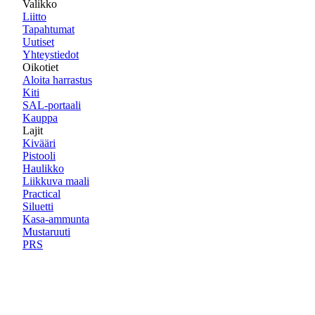
Valikko
Liitto
Tapahtumat
Uutiset
Yhteystiedot
Oikotiet
Aloita harrastus
Kiti
SAL-portaali
Kauppa
Lajit
Kivääri
Pistooli
Haulikko
Liikkuva maali
Practical
Siluetti
Kasa-ammunta
Mustaruuti
PRS