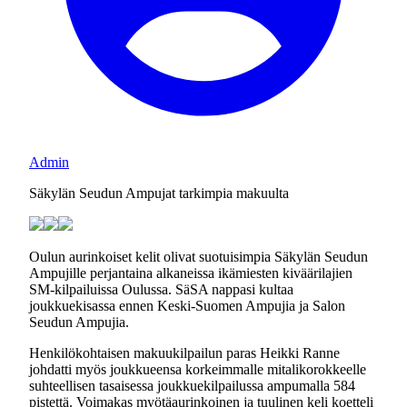
Admin
Säkylän Seudun Ampujat tarkimpia makuulta
Oulun aurinkoiset kelit olivat suotuisimpia Säkylän Seudun
Ampujille perjantaina alkaneissa ikämiesten kiväärilajien
SM-kilpailuissa Oulussa. SäSA nappasi kultaa
joukkuekisassa ennen Keski-Suomen Ampujia ja Salon
Seudun Ampujia.
Henkilökohtaisen makuukilpailun paras Heikki Ranne
johdatti myös joukkueensa korkeimmalle mitalikorokkeelle
suhteellisen tasaisessa joukkuekilpailussa ampumalla 584
pistettä. Voimakas myötäaurinkoinen ja tuulinen keli koetteli