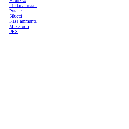
Haulikko
Liikkuva maali
Practical
Siluetti
Kasa-ammunta
Mustaruuti
PRS