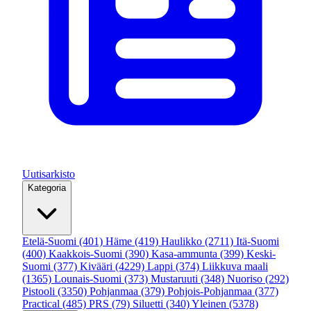
Uutisarkisto
Kategoria
Etelä-Suomi
(401)
Häme
(419)
Haulikko
(2711)
Itä-Suomi
(400)
Kaakkois-Suomi
(390)
Kasa-ammunta
(399)
Keski-
Suomi
(377)
Kivääri
(4229)
Lappi
(374)
Liikkuva maali
(1365)
Lounais-Suomi
(373)
Mustaruuti
(348)
Nuoriso
(292)
Pistooli
(3350)
Pohjanmaa
(379)
Pohjois-Pohjanmaa
(377)
Practical
(485)
PRS
(79)
Siluetti
(340)
Yleinen
(5378)