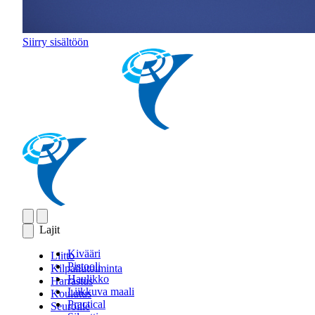
Siirry sisältöön
Lajit
Kivääri
Liitto
Pistooli
Kilpailutoiminta
Haulikko
Harrastus
Liikkuva maali
Koulutus
Practical
Seuroille