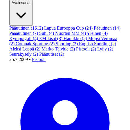
Avainsanat
Pääuutinen
(1612)
Lapua Eurooppa Cup
(24)
Pääutinen
(14)
Päääuutinen
(7)
Suhl
(4)
Nuorten MM
(4)
Yleinen
(4)
Kymppigolf
(4)
EM-kisat
(3)
Haulikko
(2)
Mopsi Veromaa
(2)
Compak Sporting
(2)
Sporting
(2)
English Sporting
(2)
Aleksi Leppä
(2)
Marko Talvitie
(2)
Pistooli
(2)
Lyijy
(2)
Seurakysely
(2)
Pääuutiset
(2)
25.7.2009
•
Pistooli