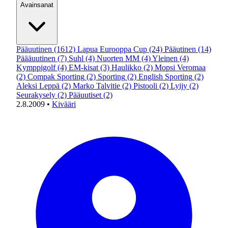
Avainsanat
Pääuutinen
(1612)
Lapua Eurooppa Cup
(24)
Pääutinen
(14)
Päääuutinen
(7)
Suhl
(4)
Nuorten MM
(4)
Yleinen
(4)
Kymppigolf
(4)
EM-kisat
(3)
Haulikko
(2)
Mopsi Veromaa
(2)
Compak Sporting
(2)
Sporting
(2)
English Sporting
(2)
Aleksi Leppä
(2)
Marko Talvitie
(2)
Pistooli
(2)
Lyijy
(2)
Seurakysely
(2)
Pääuutiset
(2)
2.8.2009
•
Kivääri