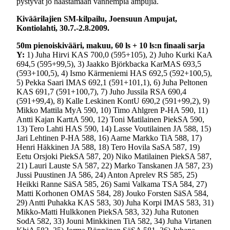
pystyvät jo haastamaan vanhempia ampujia.
Kiväärilajien SM-kilpailu, Joensuun Ampujat,
Kontiolahti, 30.7.-2.8.2009.
50m pienoiskivääri, makuu, 60 ls + 10 ls:n finaali sarja
Y:
1) Juha Hirvi KAS 700,0 (595+105), 2) Juho Kurki KaA
694,5 (595+99,5), 3) Jaakko Björkbacka KarMAS 693,5
(593+100,5), 4) Ismo Kärmeniemi HAS 692,5 (592+100,5),
5) Pekka Saari IMAS 692,1 (591+101,1), 6) Juha Peltonen
KAS 691,7 (591+100,7), 7) Juho Jussila RSA 690,4
(591+99,4), 8) Kalle Leskinen KontU 690,2 (591+99,2), 9)
Mikko Mattila MyA 590, 10) Timo Ahlgren P-HA 590, 11)
Antti Kajan KarttA 590, 12) Toni Matilainen PiekSA 590,
13) Tero Lahti HAS 590, 14) Lasse Voutilainen JA 588, 15)
Jari Lehtinen P-HA 588, 16) Aarne Markko TiA 588, 17)
Henri Häkkinen JA 588, 18) Tero Hovila SaSA 587, 19)
Eetu Orsjoki PiekSA 587, 20) Niko Matilainen PiekSA 587,
21) Lauri Lauste SA 587, 22) Marko Tanskanen JA 587, 23)
Jussi Puustinen JA 586, 24) Anton Aprelev RS 585, 25)
Heikki Ranne SäSA 585, 26) Sami Valkama TSA 584, 27)
Matti Korhonen OMAS 584, 28) Jouko Forsten SäSA 584,
29) Antti Puhakka KAS 583, 30) Juha Korpi IMAS 583, 31)
Mikko-Matti Hulkkonen PiekSA 583, 32) Juha Rutonen
SodA 582, 33) Jouni Minkkinen TiA 582, 34) Juha Virtanen