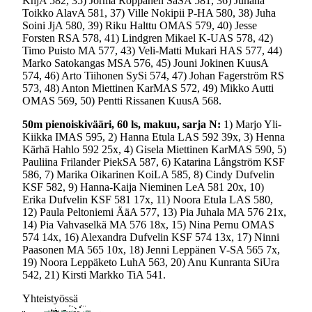
KhjA 582, 35) Jorma Röppänen SäSA 581, 36) Juhana
Toikko AlavA 581, 37) Ville Nokipii P-HA 580, 38) Juha
Soini JjA 580, 39) Riku Halttu OMAS 579, 40) Jesse
Forsten RSA 578, 41) Lindgren Mikael K-UAS 578, 42)
Timo Puisto MA 577, 43) Veli-Matti Mukari HAS 577, 44)
Marko Satokangas MSA 576, 45) Jouni Jokinen KuusA
574, 46) Arto Tiihonen SySi 574, 47) Johan Fagerström RS
573, 48) Anton Miettinen KarMAS 572, 49) Mikko Autti
OMAS 569, 50) Pentti Rissanen KuusA 568.
50m pienoiskivääri, 60 ls, makuu, sarja N:
1) Marjo Yli-
Kiikka IMAS 595, 2) Hanna Etula LAS 592 39x, 3) Henna
Kärhä Hahlo 592 25x, 4) Gisela Miettinen KarMAS 590, 5)
Pauliina Frilander PiekSA 587, 6) Katarina Långström KSF
586, 7) Marika Oikarinen KoiLA 585, 8) Cindy Dufvelin
KSF 582, 9) Hanna-Kaija Nieminen LeA 581 20x, 10)
Erika Dufvelin KSF 581 17x, 11) Noora Etula LAS 580,
12) Paula Peltoniemi ÄäA 577, 13) Pia Juhala MA 576 21x,
14) Pia Vahvaselkä MA 576 18x, 15) Nina Pernu OMAS
574 14x, 16) Alexandra Dufvelin KSF 574 13x, 17) Ninni
Paasonen MA 565 10x, 18) Jenni Leppänen V-SA 565 7x,
19) Noora Leppäketo LuhA 563, 20) Anu Kunranta SiUra
542, 21) Kirsti Markko TiA 541.
Yhteistyössä