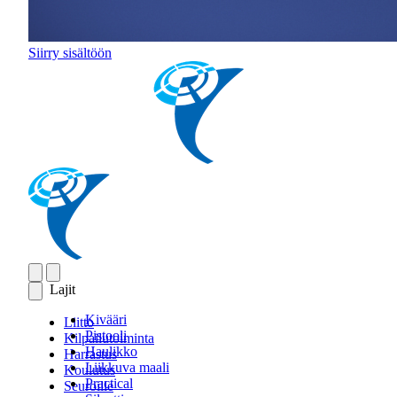
Siirry sisältöön
Lajit
Kivääri
Liitto
Pistooli
Kilpailutoiminta
Haulikko
Harrastus
Liikkuva maali
Koulutus
Practical
Seuroille