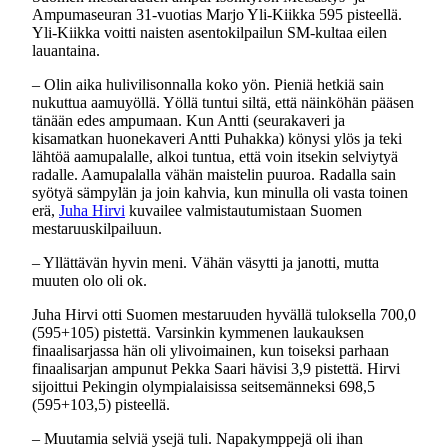
Ampumaseuran 31-vuotias Marjo Yli-Kiikka 595 pisteellä.
Yli-Kiikka voitti naisten asentokilpailun SM-kultaa eilen
lauantaina.
– Olin aika hulivilisonnalla koko yön. Pieniä hetkiä sain
nukuttua aamuyöllä. Yöllä tuntui siltä, että näinköhän pääsen
tänään edes ampumaan. Kun Antti (seurakaveri ja
kisamatkan huonekaveri Antti Puhakka) könysi ylös ja teki
lähtöä aamupalalle, alkoi tuntua, että voin itsekin selviytyä
radalle. Aamupalalla vähän maistelin puuroa. Radalla sain
syötyä sämpylän ja join kahvia, kun minulla oli vasta toinen
erä,
Juha Hirvi
kuvailee valmistautumistaan Suomen
mestaruuskilpailuun.
– Yllättävän hyvin meni. Vähän väsytti ja janotti, mutta
muuten olo oli ok.
Juha Hirvi otti Suomen mestaruuden hyvällä tuloksella 700,0
(595+105) pistettä. Varsinkin kymmenen laukauksen
finaalisarjassa hän oli ylivoimainen, kun toiseksi parhaan
finaalisarjan ampunut Pekka Saari hävisi 3,9 pistettä. Hirvi
sijoittui Pekingin olympialaisissa seitsemänneksi 698,5
(595+103,5) pisteellä.
– Muutamia selviä ysejä tuli. Napakymppejä oli ihan