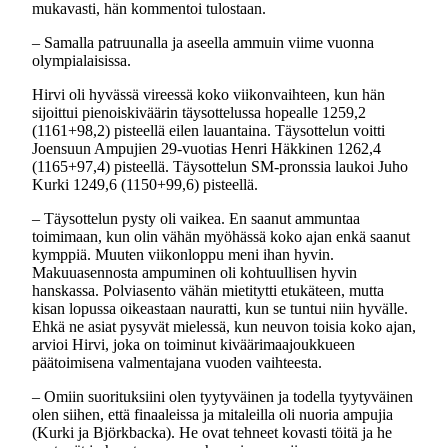
mukavasti, hän kommentoi tulostaan.
– Samalla patruunalla ja aseella ammuin viime vuonna
olympialaisissa.
Hirvi oli hyvässä vireessä koko viikonvaihteen, kun hän
sijoittui pienoiskiväärin täysottelussa hopealle 1259,2
(1161+98,2) pisteellä eilen lauantaina. Täysottelun voitti
Joensuun Ampujien 29-vuotias Henri Häkkinen 1262,4
(1165+97,4) pisteellä. Täysottelun SM-pronssia laukoi Juho
Kurki 1249,6 (1150+99,6) pisteellä.
– Täysottelun pysty oli vaikea. En saanut ammuntaa
toimimaan, kun olin vähän myöhässä koko ajan enkä saanut
kymppiä. Muuten viikonloppu meni ihan hyvin.
Makuuasennosta ampuminen oli kohtuullisen hyvin
hanskassa. Polviasento vähän mietitytti etukäteen, mutta
kisan lopussa oikeastaan nauratti, kun se tuntui niin hyvälle.
Ehkä ne asiat pysyvät mielessä, kun neuvon toisia koko ajan,
arvioi Hirvi, joka on toiminut kiväärimaajoukkueen
päätoimisena valmentajana vuoden vaihteesta.
– Omiin suorituksiini olen tyytyväinen ja todella tyytyväinen
olen siihen, että finaaleissa ja mitaleilla oli nuoria ampujia
(Kurki ja Björkbacka). He ovat tehneet kovasti töitä ja he