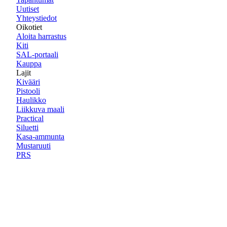
Uutiset
Yhteystiedot
Oikotiet
Aloita harrastus
Kiti
SAL-portaali
Kauppa
Lajit
Kivääri
Pistooli
Haulikko
Liikkuva maali
Practical
Siluetti
Kasa-ammunta
Mustaruuti
PRS