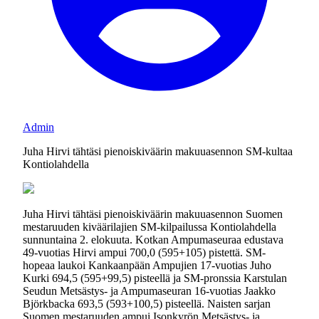
Admin
Juha Hirvi tähtäsi pienoiskiväärin makuuasennon SM-kultaa
Kontiolahdella
Juha Hirvi tähtäsi pienoiskiväärin makuuasennon Suomen
mestaruuden kiväärilajien SM-kilpailussa Kontiolahdella
sunnuntaina 2. elokuuta. Kotkan Ampumaseuraa edustava
49-vuotias Hirvi ampui 700,0 (595+105) pistettä. SM-
hopeaa laukoi Kankaanpään Ampujien 17-vuotias Juho
Kurki 694,5 (595+99,5) pisteellä ja SM-pronssia Karstulan
Seudun Metsästys- ja Ampumaseuran 16-vuotias Jaakko
Björkbacka 693,5 (593+100,5) pisteellä. Naisten sarjan
Suomen mestaruuden ampui Isonkyrön Metsästys- ja