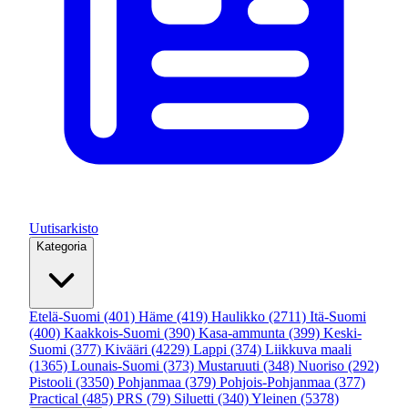
Uutisarkisto
Kategoria
Etelä-Suomi
(401)
Häme
(419)
Haulikko
(2711)
Itä-Suomi
(400)
Kaakkois-Suomi
(390)
Kasa-ammunta
(399)
Keski-
Suomi
(377)
Kivääri
(4229)
Lappi
(374)
Liikkuva maali
(1365)
Lounais-Suomi
(373)
Mustaruuti
(348)
Nuoriso
(292)
Pistooli
(3350)
Pohjanmaa
(379)
Pohjois-Pohjanmaa
(377)
Practical
(485)
PRS
(79)
Siluetti
(340)
Yleinen
(5378)