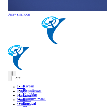
Siirry sisältöön
Lajit
Kivääri
Liitto
Pistooli
Kilpailutoiminta
Haulikko
Harrastus
Liikkuva maali
Koulutus
Practical
Seuroille