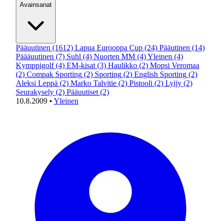
Avainsanat
Pääuutinen
(1612)
Lapua Eurooppa Cup
(24)
Pääutinen
(14)
Päääuutinen
(7)
Suhl
(4)
Nuorten MM
(4)
Yleinen
(4)
Kymppigolf
(4)
EM-kisat
(3)
Haulikko
(2)
Mopsi Veromaa
(2)
Compak Sporting
(2)
Sporting
(2)
English Sporting
(2)
Aleksi Leppä
(2)
Marko Talvitie
(2)
Pistooli
(2)
Lyijy
(2)
Seurakysely
(2)
Pääuutiset
(2)
10.8.2009
•
Yleinen