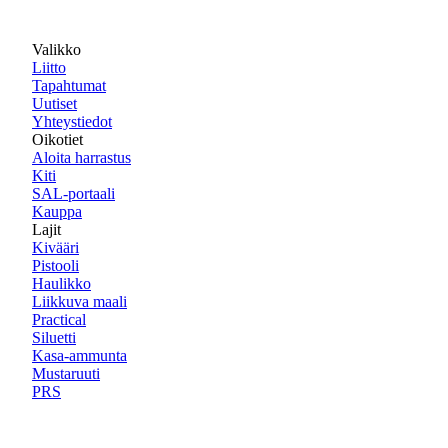
Valikko
Liitto
Tapahtumat
Uutiset
Yhteystiedot
Oikotiet
Aloita harrastus
Kiti
SAL-portaali
Kauppa
Lajit
Kivääri
Pistooli
Haulikko
Liikkuva maali
Practical
Siluetti
Kasa-ammunta
Mustaruuti
PRS