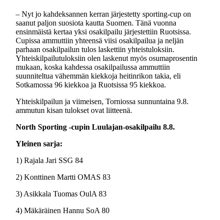
– Nyt jo kahdeksannen kerran järjestetty sporting-cup on
saanut paljon suosiota kautta Suomen. Tänä vuonna
ensinmäistä kertaa yksi osakilpailu järjestettiin Ruotsissa.
Cupissa ammuttiin yhteensä viisi osakilpailua ja neljän
parhaan osakilpailun tulos laskettiin yhteistuloksiin.
Yhteiskilpailutuloksiin olen laskenut myös osumaprosentin
mukaan, koska kahdessa osakilpailussa ammuttiin
suunniteltua vähemmän kiekkoja heitinrikon takia, eli
Sotkamossa 96 kiekkoa ja Ruotsissa 95 kiekkoa.
Yhteiskilpailun ja viimeisen, Torniossa sunnuntaina 9.8.
ammutun kisan tulokset ovat liitteenä.
North Sporting -cupin Luulajan-osakilpailu 8.8.
Yleinen sarja:
1) Rajala Jari SSG 84
2) Konttinen Martti OMAS 83
3) Asikkala Tuomas OulA 83
4) Mäkäräinen Hannu SoA 80