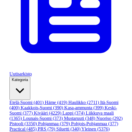
Uutisarkisto
Kategoria
Etelä-Suomi
(401)
Häme
(419)
Haulikko
(2711)
Itä-Suomi
(400)
Kaakkois-Suomi
(390)
Kasa-ammunta
(399)
Keski-
Suomi
(377)
Kivääri
(4229)
Lappi
(374)
Liikkuva maali
(1365)
Lounais-Suomi
(373)
Mustaruuti
(348)
Nuoriso
(292)
Pistooli
(3350)
Pohjanmaa
(379)
Pohjois-Pohjanmaa
(377)
Practical
(485)
PRS
(79)
Siluetti
(340)
Yleinen
(5376)