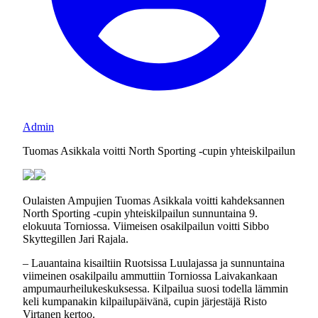
Admin
Tuomas Asikkala voitti North Sporting -cupin yhteiskilpailun
Oulaisten Ampujien Tuomas Asikkala voitti kahdeksannen
North Sporting -cupin yhteiskilpailun sunnuntaina 9.
elokuuta Torniossa. Viimeisen osakilpailun voitti Sibbo
Skyttegillen Jari Rajala.
– Lauantaina kisailtiin Ruotsissa Luulajassa ja sunnuntaina
viimeinen osakilpailu ammuttiin Torniossa Laivakankaan
ampumaurheilukeskuksessa. Kilpailua suosi todella lämmin
keli kumpanakin kilpailupäivänä, cupin järjestäjä Risto
Virtanen kertoo.