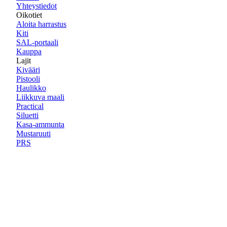
Yhteystiedot
Oikotiet
Aloita harrastus
Kiti
SAL-portaali
Kauppa
Lajit
Kivääri
Pistooli
Haulikko
Liikkuva maali
Practical
Siluetti
Kasa-ammunta
Mustaruuti
PRS