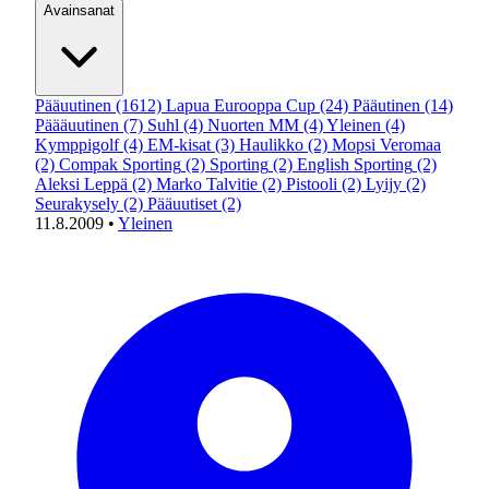
Avainsanat
Pääuutinen
(1612)
Lapua Eurooppa Cup
(24)
Pääutinen
(14)
Päääuutinen
(7)
Suhl
(4)
Nuorten MM
(4)
Yleinen
(4)
Kymppigolf
(4)
EM-kisat
(3)
Haulikko
(2)
Mopsi Veromaa
(2)
Compak Sporting
(2)
Sporting
(2)
English Sporting
(2)
Aleksi Leppä
(2)
Marko Talvitie
(2)
Pistooli
(2)
Lyijy
(2)
Seurakysely
(2)
Pääuutiset
(2)
11.8.2009
•
Yleinen