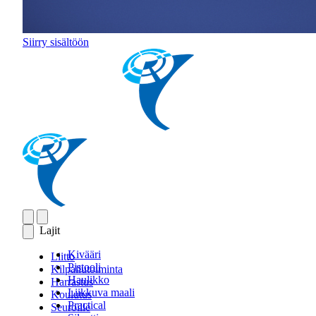
Siirry sisältöön
Lajit
Kivääri
Liitto
Pistooli
Kilpailutoiminta
Haulikko
Harrastus
Liikkuva maali
Koulutus
Practical
Seuroille