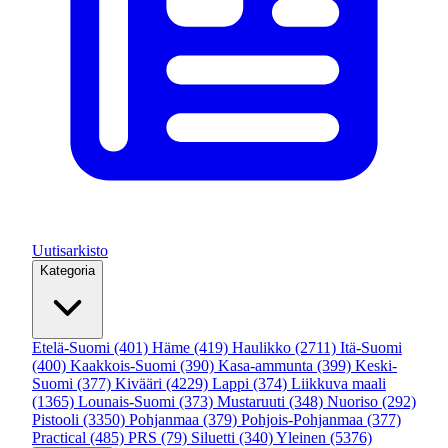
Uutisarkisto
Kategoria
Etelä-Suomi
(401)
Häme
(419)
Haulikko
(2711)
Itä-Suomi
(400)
Kaakkois-Suomi
(390)
Kasa-ammunta
(399)
Keski-
Suomi
(377)
Kivääri
(4229)
Lappi
(374)
Liikkuva maali
(1365)
Lounais-Suomi
(373)
Mustaruuti
(348)
Nuoriso
(292)
Pistooli
(3350)
Pohjanmaa
(379)
Pohjois-Pohjanmaa
(377)
Practical
(485)
PRS
(79)
Siluetti
(340)
Yleinen
(5376)