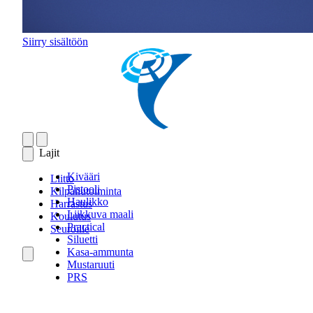
Siirry sisältöön
Lajit
Kivääri
Liitto
Pistooli
Kilpailutoiminta
Haulikko
Harrastus
Liikkuva maali
Koulutus
Practical
Seuroille
Siluetti
Kasa-ammunta
Mustaruuti
PRS