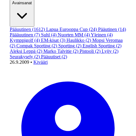
Avainsanat
Pääuutinen
(1612)
Lapua Eurooppa Cup
(24)
Pääutinen
(14)
Päääuutinen
(7)
Suhl
(4)
Nuorten MM
(4)
Yleinen
(4)
Kymppigolf
(4)
EM-kisat
(3)
Haulikko
(2)
Mopsi Veromaa
(2)
Compak Sporting
(2)
Sporting
(2)
English Sporting
(2)
Aleksi Leppä
(2)
Marko Talvitie
(2)
Pistooli
(2)
Lyijy
(2)
Seurakysely
(2)
Pääuutiset
(2)
26.9.2009
•
Kivääri