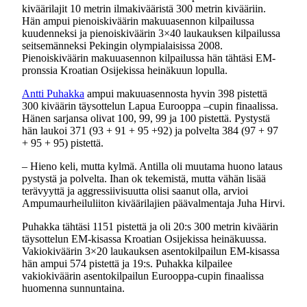
kiväärilajit 10 metrin ilmakivääristä 300 metrin kivääriin.
Hän ampui pienoiskiväärin makuuasennon kilpailussa
kuudenneksi ja pienoiskiväärin 3×40 laukauksen kilpailussa
seitsemänneksi Pekingin olympialaisissa 2008.
Pienoiskiväärin makuuasennon kilpailussa hän tähtäsi EM-
pronssia Kroatian Osijekissa heinäkuun lopulla.
Antti Puhakka
ampui makuuasennosta hyvin 398 pistettä
300 kiväärin täysottelun Lapua Eurooppa –cupin finaalissa.
Hänen sarjansa olivat 100, 99, 99 ja 100 pistettä. Pystystä
hän laukoi 371 (93 + 91 + 95 +92) ja polvelta 384 (97 + 97
+ 95 + 95) pistettä.
– Hieno keli, mutta kylmä. Antilla oli muutama huono lataus
pystystä ja polvelta. Ihan ok tekemistä, mutta vähän lisää
terävyyttä ja aggressiivisuutta olisi saanut olla, arvioi
Ampumaurheiluliiton kiväärilajien päävalmentaja Juha Hirvi.
Puhakka tähtäsi 1151 pistettä ja oli 20:s 300 metrin kiväärin
täysottelun EM-kisassa Kroatian Osijekissa heinäkuussa.
Vakiokiväärin 3×20 laukauksen asentokilpailun EM-kisassa
hän ampui 574 pistettä ja 19:s. Puhakka kilpailee
vakiokiväärin asentokilpailun Eurooppa-cupin finaalissa
huomenna sunnuntaina.