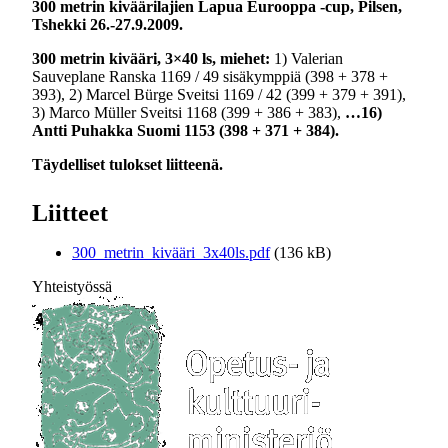
300 metrin kiväärilajien Lapua Eurooppa -cup, Pilsen,
Tshekki 26.-27.9.2009.
300 metrin kivääri, 3×40 ls, miehet:
1) Valerian
Sauveplane Ranska 1169 / 49 sisäkymppiä (398 + 378 +
393), 2) Marcel Bürge Sveitsi 1169 / 42 (399 + 379 + 391),
3) Marco Müller Sveitsi 1168 (399 + 386 + 383),
…16)
Antti Puhakka Suomi 1153 (398 + 371 + 384).
Täydelliset tulokset liitteenä.
Liitteet
300_metrin_kivääri_3x40ls.pdf
(136 kB)
Yhteistyössä