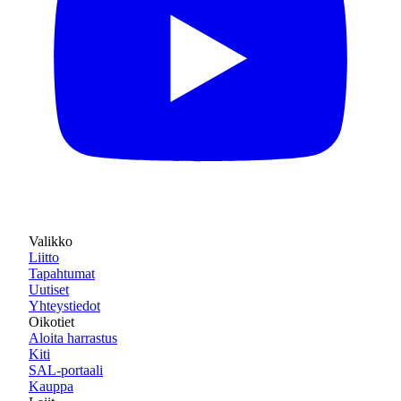
Valikko
Liitto
Tapahtumat
Uutiset
Yhteystiedot
Oikotiet
Aloita harrastus
Kiti
SAL-portaali
Kauppa