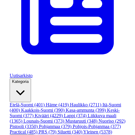
Uutisarkisto
Kategoria
Etelä-Suomi
(401)
Häme
(419)
Haulikko
(2711)
Itä-Suomi
(400)
Kaakkois-Suomi
(390)
Kasa-ammunta
(399)
Keski-
Suomi
(377)
Kivääri
(4229)
Lappi
(374)
Liikkuva maali
(1365)
Lounais-Suomi
(373)
Mustaruuti
(348)
Nuoriso
(292)
Pistooli
(3350)
Pohjanmaa
(379)
Pohjois-Pohjanmaa
(377)
Practical
(485)
PRS
(79)
Siluetti
(340)
Yleinen
(5378)