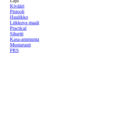
Lajit
Kivääri
Pistooli
Haulikko
Liikkuva maali
Practical
Siluetti
Kasa-ammunta
Mustaruuti
PRS