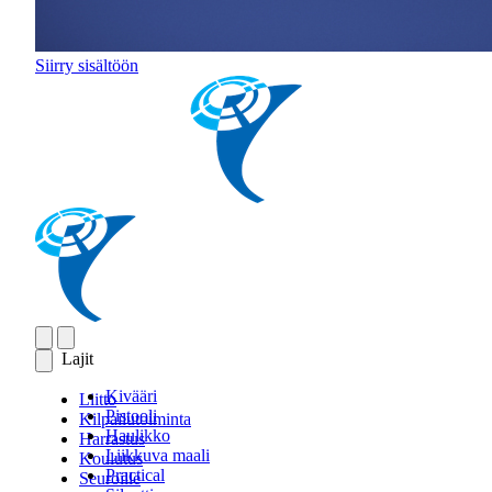
Siirry sisältöön
Lajit
Kivääri
Liitto
Pistooli
Kilpailutoiminta
Haulikko
Harrastus
Liikkuva maali
Koulutus
Practical
Seuroille