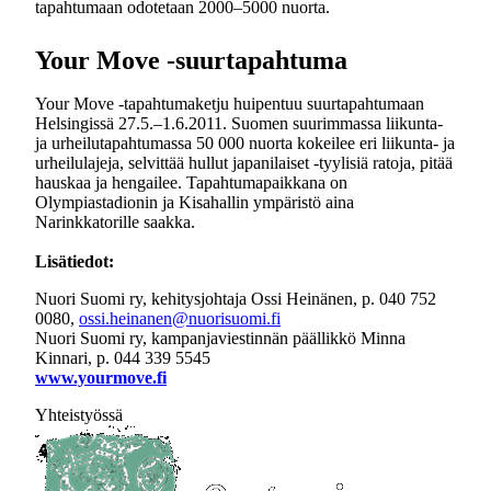
tapahtumaan odotetaan 2000–5000 nuorta.
Your Move -suurtapahtuma
Your Move -tapahtumaketju huipentuu suurtapahtumaan
Helsingissä 27.5.–1.6.2011. Suomen suurimmassa liikunta-
ja urheilutapahtumassa 50 000 nuorta kokeilee eri liikunta- ja
urheilulajeja, selvittää hullut japanilaiset -tyylisiä ratoja, pitää
hauskaa ja hengailee. Tapahtumapaikkana on
Olympiastadionin ja Kisahallin ympäristö aina
Narinkkatorille saakka.
Lisätiedot:
Nuori Suomi ry, kehitysjohtaja Ossi Heinänen, p. 040 752
0080,
ossi.heinanen@nuorisuomi.fi
Nuori Suomi ry, kampanjaviestinnän päällikkö Minna
Kinnari, p. 044 339 5545
www.yourmove.fi
Yhteistyössä