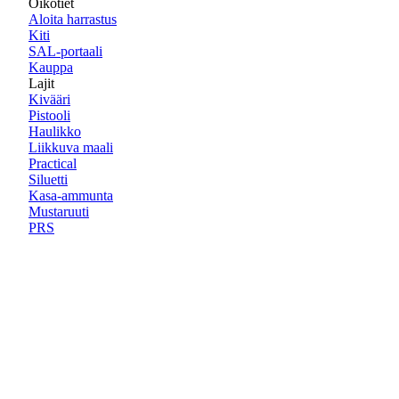
Oikotiet
Aloita harrastus
Kiti
SAL-portaali
Kauppa
Lajit
Kivääri
Pistooli
Haulikko
Liikkuva maali
Practical
Siluetti
Kasa-ammunta
Mustaruuti
PRS