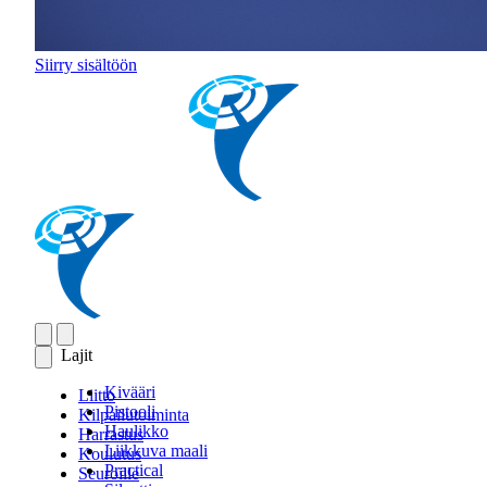
Siirry sisältöön
Lajit
Kivääri
Liitto
Pistooli
Kilpailutoiminta
Haulikko
Harrastus
Liikkuva maali
Koulutus
Practical
Seuroille