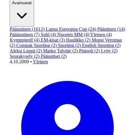
Avainsanat
Pääuutinen
(1612)
Lapua Eurooppa Cup
(24)
Pääutinen
(14)
Päääuutinen
(7)
Suhl
(4)
Nuorten MM
(4)
Yleinen
(4)
Kymppigolf
(4)
EM-kisat
(3)
Haulikko
(2)
Mopsi Veromaa
(2)
Compak Sporting
(2)
Sporting
(2)
English Sporting
(2)
Aleksi Leppä
(2)
Marko Talvitie
(2)
Pistooli
(2)
Lyijy
(2)
Seurakysely
(2)
Pääuutiset
(2)
4.10.2009
•
Yleinen