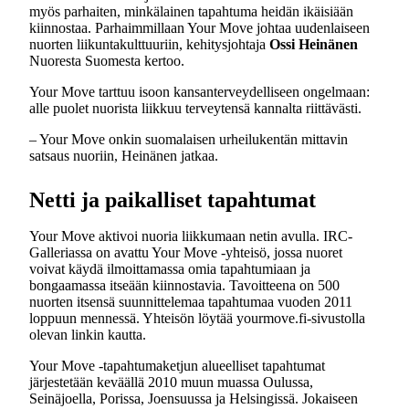
myös parhaiten, minkälainen tapahtuma heidän ikäisiään
kiinnostaa. Parhaimmillaan Your Move johtaa uudenlaiseen
nuorten liikuntakulttuuriin, kehitysjohtaja
Ossi Heinänen
Nuoresta Suomesta kertoo.
Your Move tarttuu isoon kansanterveydelliseen ongelmaan:
alle puolet nuorista liikkuu terveytensä kannalta riittävästi.
– Your Move onkin suomalaisen urheilukentän mittavin
satsaus nuoriin, Heinänen jatkaa.
Netti ja paikalliset tapahtumat
Your Move aktivoi nuoria liikkumaan netin avulla. IRC-
Galleriassa on avattu Your Move -yhteisö, jossa nuoret
voivat käydä ilmoittamassa omia tapahtumiaan ja
bongaamassa itseään kiinnostavia. Tavoitteena on 500
nuorten itsensä suunnittelemaa tapahtumaa vuoden 2011
loppuun mennessä. Yhteisön löytää yourmove.fi-sivustolla
olevan linkin kautta.
Your Move -tapahtumaketjun alueelliset tapahtumat
järjestetään keväällä 2010 muun muassa Oulussa,
Seinäjoella, Porissa, Joensuussa ja Helsingissä. Jokaiseen