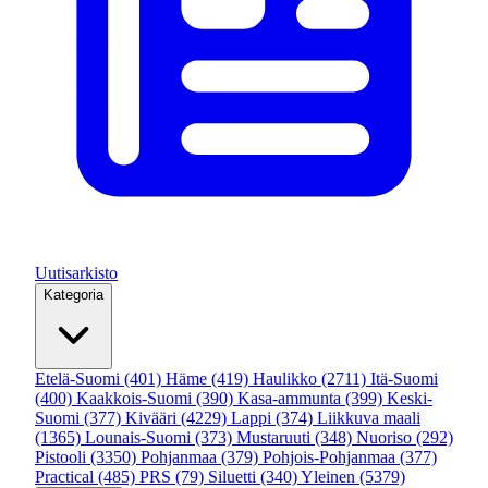
Uutisarkisto
Kategoria
Etelä-Suomi
(401)
Häme
(419)
Haulikko
(2711)
Itä-Suomi
(400)
Kaakkois-Suomi
(390)
Kasa-ammunta
(399)
Keski-
Suomi
(377)
Kivääri
(4229)
Lappi
(374)
Liikkuva maali
(1365)
Lounais-Suomi
(373)
Mustaruuti
(348)
Nuoriso
(292)
Pistooli
(3350)
Pohjanmaa
(379)
Pohjois-Pohjanmaa
(377)
Practical
(485)
PRS
(79)
Siluetti
(340)
Yleinen
(5379)