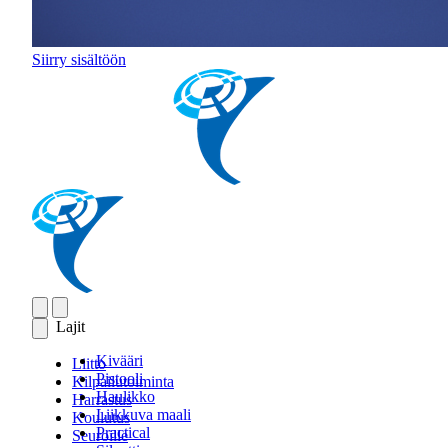
Siirry sisältöön
Lajit
Kivääri
Liitto
Pistooli
Kilpailutoiminta
Haulikko
Harrastus
Liikkuva maali
Koulutus
Practical
Seuroille