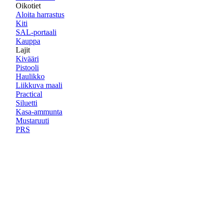
Oikotiet
Aloita harrastus
Kiti
SAL-portaali
Kauppa
Lajit
Kivääri
Pistooli
Haulikko
Liikkuva maali
Practical
Siluetti
Kasa-ammunta
Mustaruuti
PRS