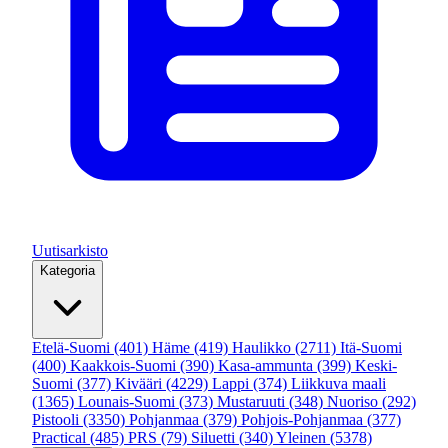
Uutisarkisto
Kategoria
Etelä-Suomi
(401)
Häme
(419)
Haulikko
(2711)
Itä-Suomi
(400)
Kaakkois-Suomi
(390)
Kasa-ammunta
(399)
Keski-
Suomi
(377)
Kivääri
(4229)
Lappi
(374)
Liikkuva maali
(1365)
Lounais-Suomi
(373)
Mustaruuti
(348)
Nuoriso
(292)
Pistooli
(3350)
Pohjanmaa
(379)
Pohjois-Pohjanmaa
(377)
Practical
(485)
PRS
(79)
Siluetti
(340)
Yleinen
(5378)