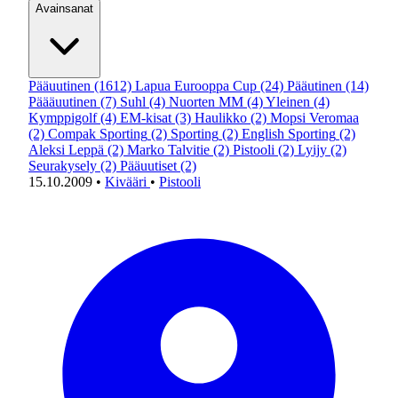
Avainsanat
Pääuutinen
(1612)
Lapua Eurooppa Cup
(24)
Pääutinen
(14)
Päääuutinen
(7)
Suhl
(4)
Nuorten MM
(4)
Yleinen
(4)
Kymppigolf
(4)
EM-kisat
(3)
Haulikko
(2)
Mopsi Veromaa
(2)
Compak Sporting
(2)
Sporting
(2)
English Sporting
(2)
Aleksi Leppä
(2)
Marko Talvitie
(2)
Pistooli
(2)
Lyijy
(2)
Seurakysely
(2)
Pääuutiset
(2)
15.10.2009
•
Kivääri
•
Pistooli