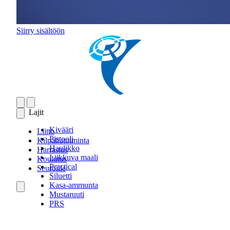
Siirry sisältöön
Lajit
Kivääri
Liitto
Pistooli
Kilpailutoiminta
Haulikko
Harrastus
Liikkuva maali
Koulutus
Practical
Seuroille
Siluetti
Kasa-ammunta
Mustaruuti
PRS