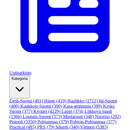
Uutisarkisto
Kategoria
Etelä-Suomi
(401)
Häme
(419)
Haulikko
(2712)
Itä-Suomi
(400)
Kaakkois-Suomi
(390)
Kasa-ammunta
(399)
Keski-
Suomi
(377)
Kivääri
(4229)
Lappi
(374)
Liikkuva maali
(1366)
Lounais-Suomi
(373)
Mustaruuti
(348)
Nuoriso
(292)
Pistooli
(3350)
Pohjanmaa
(379)
Pohjois-Pohjanmaa
(377)
Practical
(485)
PRS
(79)
Siluetti
(340)
Yleinen
(5383)