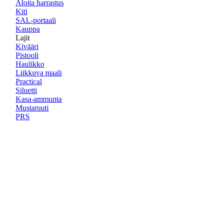
Aloita harrastus
Kiti
SAL-portaali
Kauppa
Lajit
Kivääri
Pistooli
Haulikko
Liikkuva maali
Practical
Siluetti
Kasa-ammunta
Mustaruuti
PRS