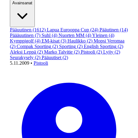
Avainsanat
Pääuutinen
(1612)
Lapua Eurooppa Cup
(24)
Pääutinen
(14)
Päääuutinen
(7)
Suhl
(4)
Nuorten MM
(4)
Yleinen
(4)
Kymppigolf
(4)
EM-kisat
(3)
Haulikko
(2)
Mopsi Veromaa
(2)
Compak Sporting
(2)
Sporting
(2)
English Sporting
(2)
Aleksi Leppä
(2)
Marko Talvitie
(2)
Pistooli
(2)
Lyijy
(2)
Seurakysely
(2)
Pääuutiset
(2)
5.11.2009
•
Pistooli