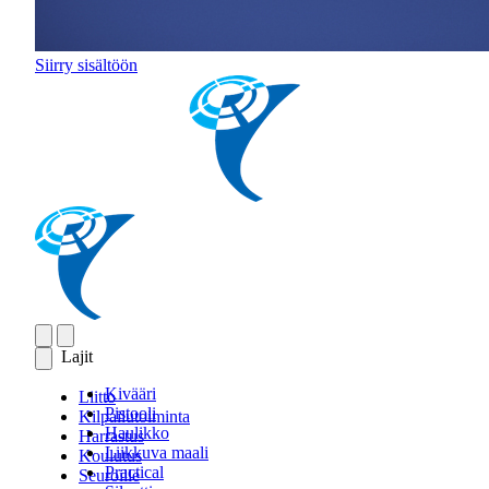
Siirry sisältöön
Lajit
Kivääri
Liitto
Pistooli
Kilpailutoiminta
Haulikko
Harrastus
Liikkuva maali
Koulutus
Practical
Seuroille