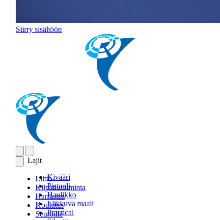
Siirry sisältöön
Lajit
Kivääri
Liitto
Pistooli
Kilpailutoiminta
Haulikko
Harrastus
Liikkuva maali
Koulutus
Practical
Seuroille