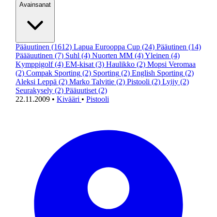
Avainsanat
Pääuutinen
(1612)
Lapua Eurooppa Cup
(24)
Pääutinen
(14)
Päääuutinen
(7)
Suhl
(4)
Nuorten MM
(4)
Yleinen
(4)
Kymppigolf
(4)
EM-kisat
(3)
Haulikko
(2)
Mopsi Veromaa
(2)
Compak Sporting
(2)
Sporting
(2)
English Sporting
(2)
Aleksi Leppä
(2)
Marko Talvitie
(2)
Pistooli
(2)
Lyijy
(2)
Seurakysely
(2)
Pääuutiset
(2)
22.11.2009
•
Kivääri
•
Pistooli