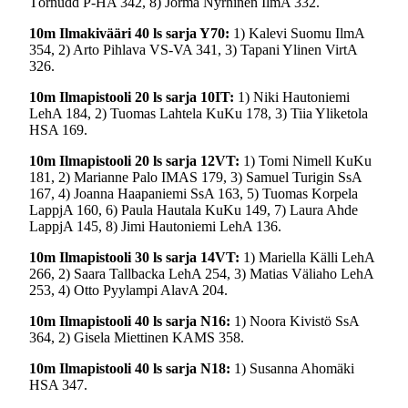
Törnudd P-HA 342, 8) Jorma Nyrhinen IlmA 332.
10m Ilmakivääri 40 ls sarja Y70:
1) Kalevi Suomu IlmA
354, 2) Arto Pihlava VS-VA 341, 3) Tapani Ylinen VirtA
326.
10m Ilmapistooli 20 ls sarja 10IT:
1) Niki Hautoniemi
LehA 184, 2) Tuomas Lahtela KuKu 178, 3) Tiia Yliketola
HSA 169.
10m Ilmapistooli 20 ls sarja 12VT:
1) Tomi Nimell KuKu
181, 2) Marianne Palo IMAS 179, 3) Samuel Turigin SsA
167, 4) Joanna Haapaniemi SsA 163, 5) Tuomas Korpela
LappjA 160, 6) Paula Hautala KuKu 149, 7) Laura Ahde
LappjA 145, 8) Jimi Hautoniemi LehA 136.
10m Ilmapistooli 30 ls sarja 14VT:
1) Mariella Källi LehA
266, 2) Saara Tallbacka LehA 254, 3) Matias Väliaho LehA
253, 4) Otto Pyylampi AlavA 204.
10m Ilmapistooli 40 ls sarja N16:
1) Noora Kivistö SsA
364, 2) Gisela Miettinen KAMS 358.
10m Ilmapistooli 40 ls sarja N18:
1) Susanna Ahomäki
HSA 347.