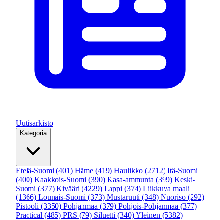
Uutisarkisto
Kategoria
Etelä-Suomi
(401)
Häme
(419)
Haulikko
(2712)
Itä-Suomi
(400)
Kaakkois-Suomi
(390)
Kasa-ammunta
(399)
Keski-
Suomi
(377)
Kivääri
(4229)
Lappi
(374)
Liikkuva maali
(1366)
Lounais-Suomi
(373)
Mustaruuti
(348)
Nuoriso
(292)
Pistooli
(3350)
Pohjanmaa
(379)
Pohjois-Pohjanmaa
(377)
Practical
(485)
PRS
(79)
Siluetti
(340)
Yleinen
(5382)