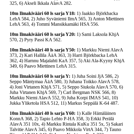
325, 6) Akseli Ikkala AlavA 282.
10m Ilmakivääri 60 ls sarja Y18:
1) Jaakko Björkbacka
LehA 584, 2) Juho Syväniemi IlmA 565, 3) Anton Miettinen
LehA 563, 4) Tommi Mansikkamäki HSA 556.
10m Ilmakivääri 60 ls sarja Y20:
1) Sami Laksola KhjA
570, 2) Pyry Passi KA 562.
10m Ilmakivääri 40 ls sarja Y50:
1) Markku Niemi AlavA
373, 2) Kari Hallila ÄäA 363, 3) Harri Björkbacka LehA
362, 4) Harnnu Majalahti KaA 357, 5) Aki Ala-Kyyny KhjA
349, 6) Paavo Miettinen LehA 315.
10m Ilmakivääri 60 ls sarja Y:
1) Juha Soini JjA 586, 2)
Seppo Mäntymaa ÄäA 580, 3) Juhana Toikko AlavA 578,
4) Joni Virtanen KhjA 571, 5) Seppo Siukola AlavA 570, 6)
Juha Virtanen KhjA 569, 7) Carl Bergman NSK 566, 8)
Markku Niemi AlavA 552, 9) Juha Korpi IMAS 541, 10)
Jukka Yliketola HSA 512, 11) Markus Seppälä K-64 487.
10m Ilmakivääri 40 ls sarja Y60:
1) Kalle Hämäläinen
KonnA 368, 2) Tapio Lehto P-HA 358, 3) Erkki Perälä
AlavA 351 10x, 4) Markku Rintala KuKu 351 5x, 5) Sakari
Talvitie AlavA 345, 6) Paavo Mikkola VirtA 344, 7) Tauno