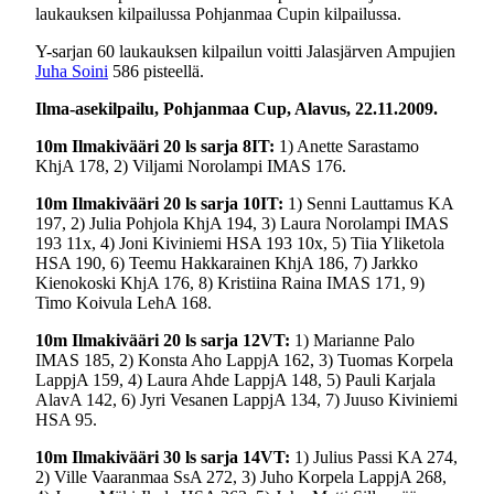
laukauksen kilpailussa Pohjanmaa Cupin kilpailussa.
Y-sarjan 60 laukauksen kilpailun voitti Jalasjärven Ampujien
Juha Soini
586 pisteellä.
Ilma-asekilpailu, Pohjanmaa Cup, Alavus, 22.11.2009.
10m Ilmakivääri 20 ls sarja 8IT:
1) Anette Sarastamo
KhjA 178, 2) Viljami Norolampi IMAS 176.
10m Ilmakivääri 20 ls sarja 10IT:
1) Senni Lauttamus KA
197, 2) Julia Pohjola KhjA 194, 3) Laura Norolampi IMAS
193 11x, 4) Joni Kiviniemi HSA 193 10x, 5) Tiia Yliketola
HSA 190, 6) Teemu Hakkarainen KhjA 186, 7) Jarkko
Kienokoski KhjA 176, 8) Kristiina Raina IMAS 171, 9)
Timo Koivula LehA 168.
10m Ilmakivääri 20 ls sarja 12VT:
1) Marianne Palo
IMAS 185, 2) Konsta Aho LappjA 162, 3) Tuomas Korpela
LappjA 159, 4) Laura Ahde LappjA 148, 5) Pauli Karjala
AlavA 142, 6) Jyri Vesanen LappjA 134, 7) Juuso Kiviniemi
HSA 95.
10m Ilmakivääri 30 ls sarja 14VT:
1) Julius Passi KA 274,
2) Ville Vaaranmaa SsA 272, 3) Juho Korpela LappjA 268,