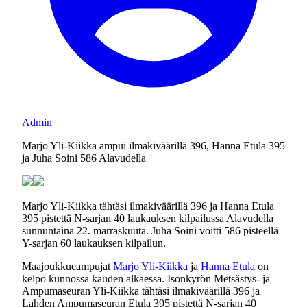
Admin
Marjo Yli-Kiikka ampui ilmakiväärillä 396, Hanna Etula 395
ja Juha Soini 586 Alavudella
Marjo Yli-Kiikka tähtäsi ilmakiväärillä 396 ja Hanna Etula
395 pistettä N-sarjan 40 laukauksen kilpailussa Alavudella
sunnuntaina 22. marraskuuta. Juha Soini voitti 586 pisteellä
Y-sarjan 60 laukauksen kilpailun.
Maajoukkueampujat
Marjo Yli-Kiikka
ja
Hanna Etula
on
kelpo kunnossa kauden alkaessa. Isonkyrön Metsästys- ja
Ampumaseuran Yli-Kiikka tähtäsi ilmakiväärillä 396 ja
Lahden Ampumaseuran Etula 395 pistettä N-sarjan 40