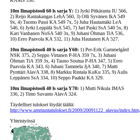
KAMS 330.
10m Ilmapistooli 60 ls sarja Y:
1) Jyrki Pitkäranta IU 566,
2) Reijo Rantakangas LehA 560, 3) Olli Syvänen IkA 549
9x, 4) Tuomo Passi KA 549 7x, 5) Juha Hautamäki LeA
546, 6) Jyrki Leppälä SsA 545, 7) Jari Paski SsA 540 5x, 8)
Kari Vanhanen NoSA 540 3x, 9) Juhani Öhman TiA 536,
10) Eero Paavola KA 532, 11) Juha Hautanen KA 527.
10m Ilmapistooli 40 ls sarja Y60:
1) Per-Erik Gammelgård
NSK 375, 2) Seppo Virtanen P-HA 359 7x, 3) Juhani
Öhman TiA 359 3x, 4) Tauno Soutua P-HA 347, 5) Eero
Paavola KA 343, 6) Juhani Tammela JjA 340, 7) Matti
Pynttäri AlavA 338, 8) Markku Rintala KuKu 335, 9) Aulis
Leppänen SsA 334, 10) Seppo Paakki KA 329.
10m Ilmapistooli 40 ls sarja Y70:
1) Matti Nikula IMAS
336, 2) Timo Suvanto AlavA 324.
Täydelliset tulokset löydät täältä:
http://www.ammuntatulokset.fi/2009/20091122_alavus/index.htm
Yhteistyössä