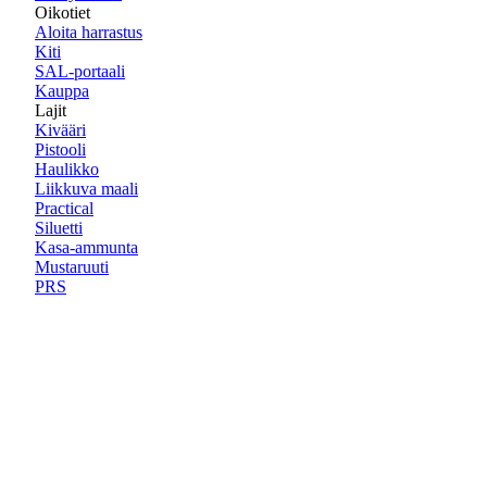
Oikotiet
Aloita harrastus
Kiti
SAL-portaali
Kauppa
Lajit
Kivääri
Pistooli
Haulikko
Liikkuva maali
Practical
Siluetti
Kasa-ammunta
Mustaruuti
PRS