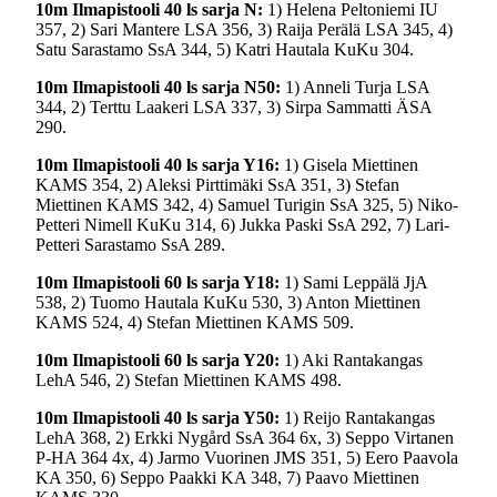
10m Ilmapistooli 40 ls sarja N:
1) Helena Peltoniemi IU
357, 2) Sari Mantere LSA 356, 3) Raija Perälä LSA 345, 4)
Satu Sarastamo SsA 344, 5) Katri Hautala KuKu 304.
10m Ilmapistooli 40 ls sarja N50:
1) Anneli Turja LSA
344, 2) Terttu Laakeri LSA 337, 3) Sirpa Sammatti ÄSA
290.
10m Ilmapistooli 40 ls sarja Y16:
1) Gisela Miettinen
KAMS 354, 2) Aleksi Pirttimäki SsA 351, 3) Stefan
Miettinen KAMS 342, 4) Samuel Turigin SsA 325, 5) Niko-
Petteri Nimell KuKu 314, 6) Jukka Paski SsA 292, 7) Lari-
Petteri Sarastamo SsA 289.
10m Ilmapistooli 60 ls sarja Y18:
1) Sami Leppälä JjA
538, 2) Tuomo Hautala KuKu 530, 3) Anton Miettinen
KAMS 524, 4) Stefan Miettinen KAMS 509.
10m Ilmapistooli 60 ls sarja Y20:
1) Aki Rantakangas
LehA 546, 2) Stefan Miettinen KAMS 498.
10m Ilmapistooli 40 ls sarja Y50:
1) Reijo Rantakangas
LehA 368, 2) Erkki Nygård SsA 364 6x, 3) Seppo Virtanen
P-HA 364 4x, 4) Jarmo Vuorinen JMS 351, 5) Eero Paavola
KA 350, 6) Seppo Paakki KA 348, 7) Paavo Miettinen