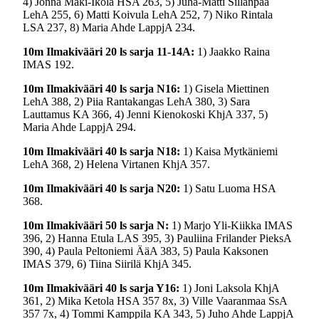
4) Jonna Mäki-Ikola HSA 263, 5) Juha-Matti Sillanpää
LehA 255, 6) Matti Koivula LehA 252, 7) Niko Rintala
LSA 237, 8) Maria Ahde LappjA 234.
10m Ilmakivääri 20 ls sarja 11-14A:
1) Jaakko Raina
IMAS 192.
10m Ilmakivääri 40 ls sarja N16:
1) Gisela Miettinen
LehA 388, 2) Piia Rantakangas LehA 380, 3) Sara
Lauttamus KA 366, 4) Jenni Kienokoski KhjA 337, 5)
Maria Ahde LappjA 294.
10m Ilmakivääri 40 ls sarja N18:
1) Kaisa Mytkäniemi
LehA 368, 2) Helena Virtanen KhjA 357.
10m Ilmakivääri 40 ls sarja N20:
1) Satu Luoma HSA
368.
10m Ilmakivääri 50 ls sarja N:
1) Marjo Yli-Kiikka IMAS
396, 2) Hanna Etula LAS 395, 3) Pauliina Frilander PieksA
390, 4) Paula Peltoniemi ÄäA 383, 5) Paula Kaksonen
IMAS 379, 6) Tiina Siirilä KhjA 345.
10m Ilmakivääri 40 ls sarja Y16:
1) Joni Laksola KhjA
361, 2) Mika Ketola HSA 357 8x, 3) Ville Vaaranmaa SsA
357 7x, 4) Tommi Kamppila KA 343, 5) Juho Ahde LappjA