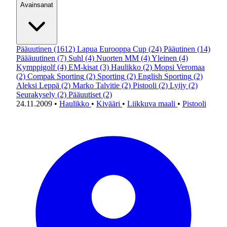
Avainsanat
Pääuutinen
(1612)
Lapua Eurooppa Cup
(24)
Pääutinen
(14)
Päääuutinen
(7)
Suhl
(4)
Nuorten MM
(4)
Yleinen
(4)
Kymppigolf
(4)
EM-kisat
(3)
Haulikko
(2)
Mopsi Veromaa
(2)
Compak Sporting
(2)
Sporting
(2)
English Sporting
(2)
Aleksi Leppä
(2)
Marko Talvitie
(2)
Pistooli
(2)
Lyijy
(2)
Seurakysely
(2)
Pääuutiset
(2)
24.11.2009
•
Haulikko
•
Kivääri
•
Liikkuva maali
•
Pistooli