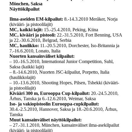
Mϋnchen, Saksa
Näyttökilpailut
Ilma-aseiden EM-kilpailut:
8.-14.3.2010 Meråker, Norja
(kivääri- ja pistoolilajit)
MC, kaikki lajit:
15.-25.4.2010, Peking, Kiina
MC, kivääri ja pistooli:
22.-31.5.2010, Fort Benning, USA
ja 22.-30.6.2010, Belgrad, Serbia
MC, haulikko:
11.-20.5.2010, Dorchester, Iso-Britannia ja
7.-16.6.2010, Lonato, Italia
Nuorten kansainväliset kilpailut:
– 10.-16.5.2010, International Junior Competition, Suhl,
Saksa (kaikki lajit)
– 8.-14.6.2010, Nuorten JSC-kilpailut, Porpetto, Italia
(haulikkolajit)
– 10.-13.6.2010, Shooting Hopes, Pilsen, Tshekki (kivääri-
ja pistoolilajit)
Kivääri 300 m, Eurooppa Cup-kilpailut:
20.-24.5.2010,
Århus, Tanska ja 6.-12.6.2010, Weimar, Saksa
Iso- ja vakiopistoolin Eurooppa-cupkilpailut:
30.4.-2.5.2010, Hannover, Saksa ja 18.-20.6.2010, Århus,
Tanska
Muut kansainväliset näyttökilpailut:
– 27.-31.1.2010, München, kansainväliset ilma-asekilpailut
(kivääri- ja pistoolilajit)