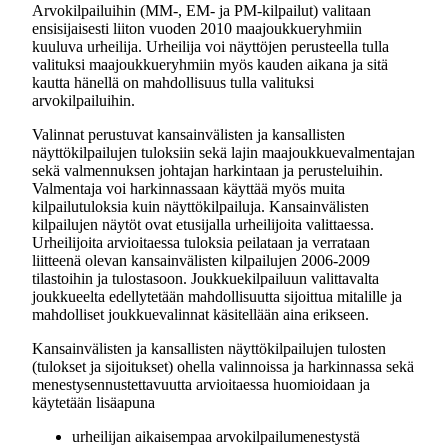
Arvokilpailuihin (MM-, EM- ja PM-kilpailut) valitaan
ensisijaisesti liiton vuoden 2010 maajoukkueryhmiin
kuuluva urheilija. Urheilija voi näyttöjen perusteella tulla
valituksi maajoukkueryhmiin myös kauden aikana ja sitä
kautta hänellä on mahdollisuus tulla valituksi
arvokilpailuihin.
Valinnat perustuvat kansainvälisten ja kansallisten
näyttökilpailujen tuloksiin sekä lajin maajoukkuevalmentajan
sekä valmennuksen johtajan harkintaan ja perusteluihin.
Valmentaja voi harkinnassaan käyttää myös muita
kilpailutuloksia kuin näyttökilpailuja. Kansainvälisten
kilpailujen näytöt ovat etusijalla urheilijoita valittaessa.
Urheilijoita arvioitaessa tuloksia peilataan ja verrataan
liitteenä olevan kansainvälisten kilpailujen 2006-2009
tilastoihin ja tulostasoon. Joukkuekilpailuun valittavalta
joukkueelta edellytetään mahdollisuutta sijoittua mitalille ja
mahdolliset joukkuevalinnat käsitellään aina erikseen.
Kansainvälisten ja kansallisten näyttökilpailujen tulosten
(tulokset ja sijoitukset) ohella valinnoissa ja harkinnassa sekä
menestysennustettavuutta arvioitaessa huomioidaan ja
käytetään lisäapuna
urheilijan aikaisempaa arvokilpailumenestystä