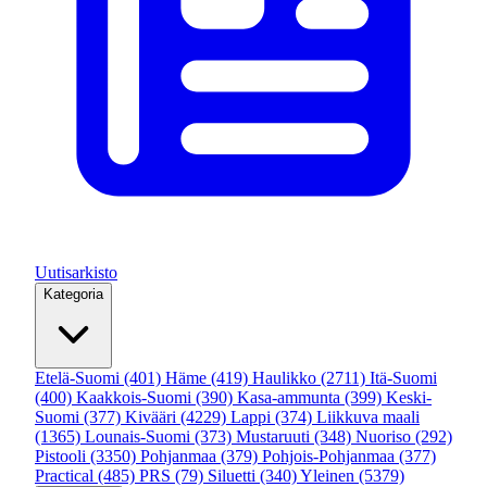
Uutisarkisto
Kategoria
Etelä-Suomi
(401)
Häme
(419)
Haulikko
(2711)
Itä-Suomi
(400)
Kaakkois-Suomi
(390)
Kasa-ammunta
(399)
Keski-
Suomi
(377)
Kivääri
(4229)
Lappi
(374)
Liikkuva maali
(1365)
Lounais-Suomi
(373)
Mustaruuti
(348)
Nuoriso
(292)
Pistooli
(3350)
Pohjanmaa
(379)
Pohjois-Pohjanmaa
(377)
Practical
(485)
PRS
(79)
Siluetti
(340)
Yleinen
(5379)