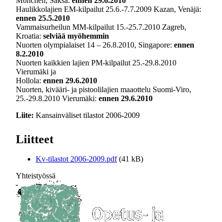
Mϋnchen, Saksa:
ennen 29.6.2010
Haulikkolajien EM-kilpailut 25.6.-7.7.2009 Kazan, Venäjä:
ennen 25.5.2010
Vammaisurheilun MM-kilpailut 15.-25.7.2010 Zagreb,
Kroatia:
se
lviää myöhemmin
Nuorten olympialaiset 14 – 26.8.2010, Singapore:
ennen
8.2.2010
Nuorten kaikkien lajien PM-kilpailut 25.-29.8.2010
Vierumäki ja
Hollola:
ennen 29.6.2010
Nuorten, kivääri- ja pistoolilajien maaottelu Suomi-Viro,
25.-29.8.2010 Vierumäki:
ennen 29.6.2010
Liite:
Kansainväliset tilastot 2006-2009
Liitteet
Kv-tilastot 2006-2009.pdf
(41 kB)
Yhteistyössä