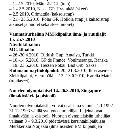
–
1.-2.5.2010, Mäntsälä GP (trap)
– 1.- 2.5.2010, Nasta GP, Hyvinkää (skeet)
– 2.5.2010, Orimattila (kaksoistrap)
– 21.- 23.5.2010, Polar GP, Hollola (trap ja kaksoistrap
aikuiset ja nuoret sekä skeet nuoret)
Vammaisurheilun MM-kilpailut ilma- ja ruutilajit
15.-25.7.2010
Näyttökilpailut:
MC-kilpailut
– 26.-30.4.2010, Turkish Cup, Antalya, Turkki
– 10.-14.5.2010, GP de France, Voulmerange, Ranska
– 19.-23.5.2010, Hessen Pokal, Bad Orb, Saksa
Kotimaan näyttökilpailut:
20.-21.3.2010, Ilma-aseiden
SM-kilpailut, Vierumäki ja 12.-13.6.2010, Karelia Match
(ruutiaseet)
Nuorten olympialaiset 14.-26.8.2010, Singapore
(ilmakivääri- ja pistooli)
Nuorten olympialaisiin voivat osallistua vuonna 1.1.1992 –
31.12.1993 välillä syntyneet urheilijat. Lajeina ovat
ilmakivääri ja -pistooli. Nuorten olympialaisiin urheilijat
valitaan 8 – 9.3.2010 pidettävissä karsintakilpailuissa
Meråkerissa Norjassa (ilma-aseiden EM-kilpailujen