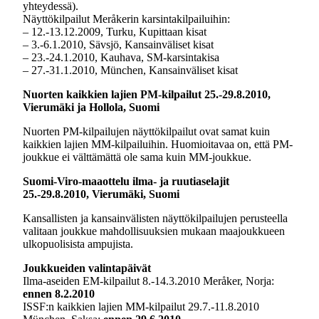
yhteydessä).
Näyttökilpailut Meråkerin karsintakilpailuihin:
– 12.-13.12.2009, Turku, Kupittaan kisat
– 3.-6.1.2010, Sävsjö, Kansainväliset kisat
– 23.-24.1.2010, Kauhava, SM-karsintakisa
– 27.-31.1.2010, München, Kansainväliset kisat
Nuorten kaikkien lajien PM-kilpailut 25.-29.8.2010,
Vierumäki ja Hollola, Suomi
Nuorten PM-kilpailujen näyttökilpailut ovat samat kuin
kaikkien lajien MM-kilpailuihin. Huomioitavaa on, että PM-
joukkue ei välttämättä ole sama kuin MM-joukkue.
Suomi-Viro-maaottelu ilma- ja ruutiaselajit
25.-29.8.2010, Vierumäki, Suomi
Kansallisten ja kansainvälisten näyttökilpailujen perusteella
valitaan joukkue mahdollisuuksien mukaan maajoukkueen
ulkopuolisista ampujista.
Joukkueiden valintapäivät
Ilma-aseiden EM-kilpailut 8.-14.3.2010 Meråker, Norja:
ennen 8.2.2010
ISSF:n kaikkien lajien MM-kilpailut 29.7.-11.8.2010