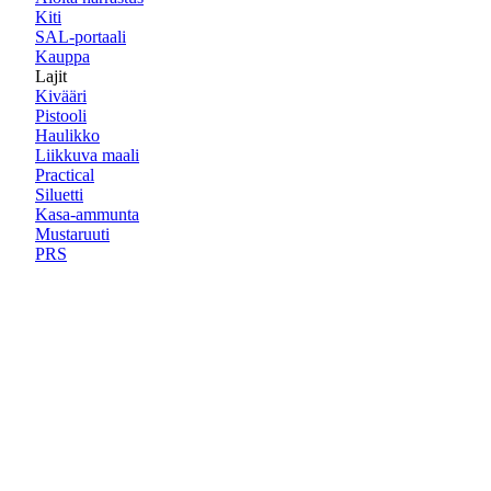
Kiti
SAL-portaali
Kauppa
Lajit
Kivääri
Pistooli
Haulikko
Liikkuva maali
Practical
Siluetti
Kasa-ammunta
Mustaruuti
PRS