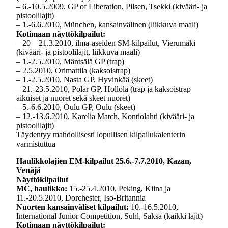
– 6.-10.5.2009, GP of Liberation, Pilsen, Tsekki (kivääri- ja
pistoolilajit)
– 1.-6.6.2010, München, kansainvälinen (liikkuva maali)
Kotimaan näyttökilpailut:
– 20 – 21.3.2010, ilma-aseiden SM-kilpailut, Vierumäki
(kivääri- ja pistoolilajit, liikkuva maali)
– 1.-2.5.2010, Mäntsälä GP (trap)
– 2.5.2010, Orimattila (kaksoistrap)
– 1.-2.5.2010, Nasta GP, Hyvinkää (skeet)
– 21.-23.5.2010, Polar GP, Hollola (trap ja kaksoistrap
aikuiset ja nuoret sekä skeet nuoret)
– 5.-6.6.2010, Oulu GP, Oulu (skeet)
– 12.-13.6.2010, Karelia Match, Kontiolahti (kivääri- ja
pistoolilajit)
Täydentyy mahdollisesti lopullisen kilpailukalenterin
varmistuttua
Haulikkolajien EM-kilpailut 25.6.-7.7.2010, Kazan,
Venäjä
Näyttökilpailut
MC, haulikko:
15.-25.4.2010, Peking, Kiina ja
11.-20.5.2010, Dorchester, Iso-Britannia
Nuorten kansainväliset kilpailut:
10.-16.5.2010,
International Junior Competition, Suhl, Saksa (kaikki lajit)
Kotimaan näyttökilpailut: