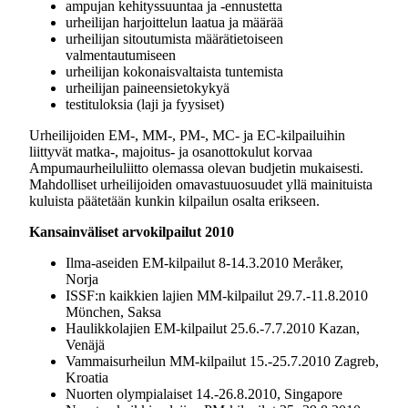
ampujan kehityssuuntaa ja -ennustetta
urheilijan harjoittelun laatua ja määrää
urheilijan sitoutumista määrätietoiseen
valmentautumiseen
urheilijan kokonaisvaltaista tuntemista
urheilijan paineensietokykyä
testituloksia (laji ja fyysiset)
Urheilijoiden EM-, MM-, PM-, MC- ja EC-kilpailuihin
liittyvät matka-, majoitus- ja osanottokulut korvaa
Ampumaurheiluliitto olemassa olevan budjetin mukaisesti.
Mahdolliset urheilijoiden omavastuuosuudet yllä mainituista
kuluista päätetään kunkin kilpailun osalta erikseen.
Kansainväliset arvokilpailut 2010
Ilma-aseiden EM-kilpailut 8-14.3.2010 Meråker,
Norja
ISSF:n kaikkien lajien MM-kilpailut 29.7.-11.8.2010
Mϋnchen, Saksa
Haulikkolajien EM-kilpailut 25.6.-7.7.2010 Kazan,
Venäjä
Vammaisurheilun MM-kilpailut 15.-25.7.2010 Zagreb,
Kroatia
Nuorten olympialaiset 14.-26.8.2010, Singapore