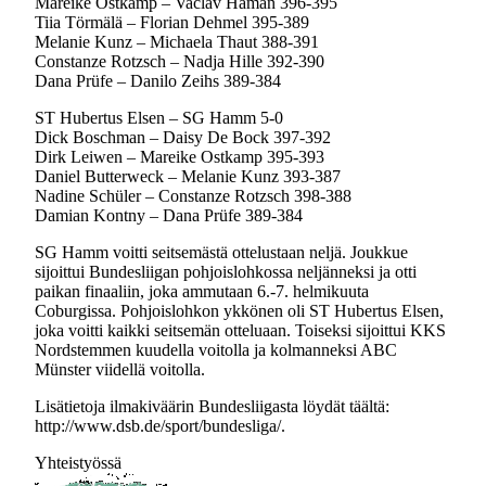
Mareike Ostkamp – Vaclav Haman 396-395
Tiia Törmälä – Florian Dehmel 395-389
Melanie Kunz – Michaela Thaut 388-391
Constanze Rotzsch – Nadja Hille 392-390
Dana Prüfe – Danilo Zeihs 389-384
ST Hubertus Elsen – SG Hamm 5-0
Dick Boschman – Daisy De Bock 397-392
Dirk Leiwen – Mareike Ostkamp 395-393
Daniel Butterweck – Melanie Kunz 393-387
Nadine Schüler – Constanze Rotzsch 398-388
Damian Kontny – Dana Prüfe 389-384
SG Hamm voitti seitsemästä ottelustaan neljä. Joukkue
sijoittui Bundesliigan pohjoislohkossa neljänneksi ja otti
paikan finaaliin, joka ammutaan 6.-7. helmikuuta
Coburgissa. Pohjoislohkon ykkönen oli ST Hubertus Elsen,
joka voitti kaikki seitsemän otteluaan. Toiseksi sijoittui KKS
Nordstemmen kuudella voitolla ja kolmanneksi ABC
Münster viidellä voitolla.
Lisätietoja ilmakiväärin Bundesliigasta löydät täältä:
http://www.dsb.de/sport/bundesliga/.
Yhteistyössä