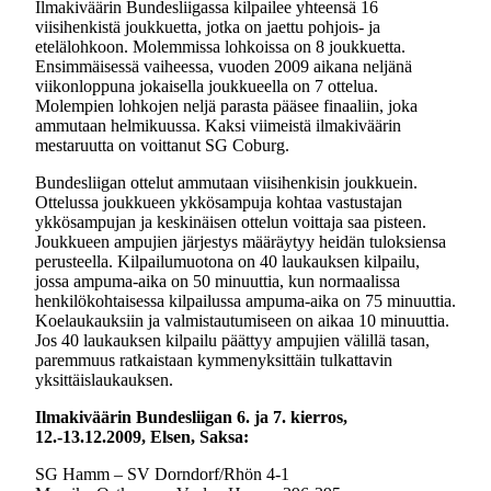
Ilmakiväärin Bundesliigassa kilpailee yhteensä 16
viisihenkistä joukkuetta, jotka on jaettu pohjois- ja
etelälohkoon. Molemmissa lohkoissa on 8 joukkuetta.
Ensimmäisessä vaiheessa, vuoden 2009 aikana neljänä
viikonloppuna jokaisella joukkueella on 7 ottelua.
Molempien lohkojen neljä parasta pääsee finaaliin, joka
ammutaan helmikuussa. Kaksi viimeistä ilmakiväärin
mestaruutta on voittanut SG Coburg.
Bundesliigan ottelut ammutaan viisihenkisin joukkuein.
Ottelussa joukkueen ykkösampuja kohtaa vastustajan
ykkösampujan ja keskinäisen ottelun voittaja saa pisteen.
Joukkueen ampujien järjestys määräytyy heidän tuloksiensa
perusteella. Kilpailumuotona on 40 laukauksen kilpailu,
jossa ampuma-aika on 50 minuuttia, kun normaalissa
henkilökohtaisessa kilpailussa ampuma-aika on 75 minuuttia.
Koelaukauksiin ja valmistautumiseen on aikaa 10 minuuttia.
Jos 40 laukauksen kilpailu päättyy ampujien välillä tasan,
paremmuus ratkaistaan kymmenyksittäin tulkattavin
yksittäislaukauksen.
Ilmakiväärin Bundesliigan 6. ja 7. kierros,
12.-13.12.2009, Elsen, Saksa:
SG Hamm – SV Dorndorf/Rhön 4-1