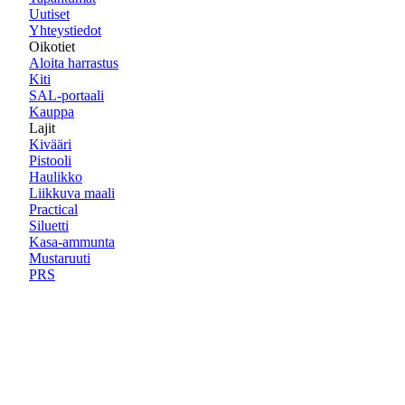
Uutiset
Yhteystiedot
Oikotiet
Aloita harrastus
Kiti
SAL-portaali
Kauppa
Lajit
Kivääri
Pistooli
Haulikko
Liikkuva maali
Practical
Siluetti
Kasa-ammunta
Mustaruuti
PRS