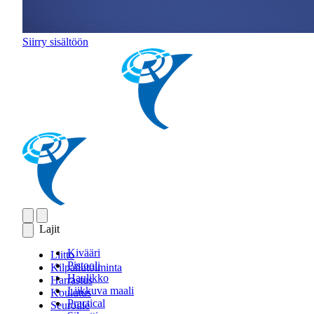
Siirry sisältöön
Lajit
Kivääri
Liitto
Pistooli
Kilpailutoiminta
Haulikko
Harrastus
Liikkuva maali
Koulutus
Practical
Seuroille