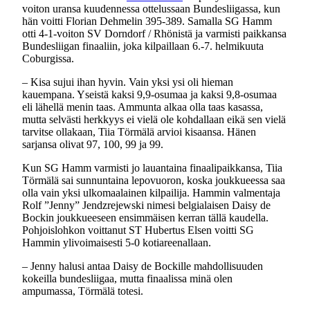
voiton uransa kuudennessa ottelussaan Bundesliigassa, kun
hän voitti Florian Dehmelin 395-389. Samalla SG Hamm
otti 4-1-voiton SV Dorndorf / Rhönistä ja varmisti paikkansa
Bundesliigan finaaliin, joka kilpaillaan 6.-7. helmikuuta
Coburgissa.
– Kisa sujui ihan hyvin. Vain yksi ysi oli hieman
kauempana. Yseistä kaksi 9,9-osumaa ja kaksi 9,8-osumaa
eli lähellä menin taas. Ammunta alkaa olla taas kasassa,
mutta selvästi herkkyys ei vielä ole kohdallaan eikä sen vielä
tarvitse ollakaan, Tiia Törmälä arvioi kisaansa. Hänen
sarjansa olivat 97, 100, 99 ja 99.
Kun SG Hamm varmisti jo lauantaina finaalipaikkansa, Tiia
Törmälä sai sunnuntaina lepovuoron, koska joukkueessa saa
olla vain yksi ulkomaalainen kilpailija. Hammin valmentaja
Rolf ”Jenny” Jendzrejewski nimesi belgialaisen Daisy de
Bockin joukkueeseen ensimmäisen kerran tällä kaudella.
Pohjoislohkon voittanut ST Hubertus Elsen voitti SG
Hammin ylivoimaisesti 5-0 kotiareenallaan.
– Jenny halusi antaa Daisy de Bockille mahdollisuuden
kokeilla bundesliigaa, mutta finaalissa minä olen
ampumassa, Törmälä totesi.