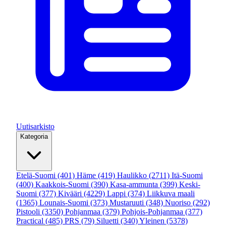
Uutisarkisto
Kategoria
Etelä-Suomi
(401)
Häme
(419)
Haulikko
(2711)
Itä-Suomi
(400)
Kaakkois-Suomi
(390)
Kasa-ammunta
(399)
Keski-
Suomi
(377)
Kivääri
(4229)
Lappi
(374)
Liikkuva maali
(1365)
Lounais-Suomi
(373)
Mustaruuti
(348)
Nuoriso
(292)
Pistooli
(3350)
Pohjanmaa
(379)
Pohjois-Pohjanmaa
(377)
Practical
(485)
PRS
(79)
Siluetti
(340)
Yleinen
(5378)