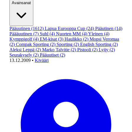
Avainsanat
Pääuutinen
(1612)
Lapua Eurooppa Cup
(24)
Pääutinen
(14)
Päääuutinen
(7)
Suhl
(4)
Nuorten MM
(4)
Yleinen
(4)
Kymppigolf
(4)
EM-kisat
(3)
Haulikko
(2)
Mopsi Veromaa
(2)
Compak Sporting
(2)
Sporting
(2)
English Sporting
(2)
Aleksi Leppä
(2)
Marko Talvitie
(2)
Pistooli
(2)
Lyijy
(2)
Seurakysely
(2)
Pääuutiset
(2)
13.12.2009
•
Kivääri