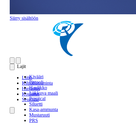
Siirry sisältöön
Lajit
Kivääri
Liitto
Pistooli
Kilpailutoiminta
Haulikko
Harrastus
Liikkuva maali
Koulutus
Practical
Seuroille
Siluetti
Kasa-ammunta
Mustaruuti
PRS