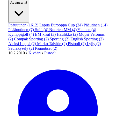
Avainsanat
Pääuutinen
(1612)
Lapua Eurooppa Cup
(24)
Pääutinen
(14)
Päääuutinen
(7)
Suhl
(4)
Nuorten MM
(4)
Yleinen
(4)
Kymppigolf
(4)
EM-kisat
(3)
Haulikko
(2)
Mopsi Veromaa
(2)
Compak Sporting
(2)
Sporting
(2)
English Sporting
(2)
Aleksi Leppä
(2)
Marko Talvitie
(2)
Pistooli
(2)
Lyijy
(2)
Seurakysely
(2)
Pääuutiset
(2)
10.2.2010
•
Kivääri
•
Pistooli