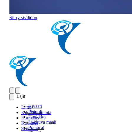
Siirry sisältöön
Lajit
Kivääri
Liitto
Pistooli
Kilpailutoiminta
Haulikko
Harrastus
Liikkuva maali
Koulutus
Practical
Seuroille