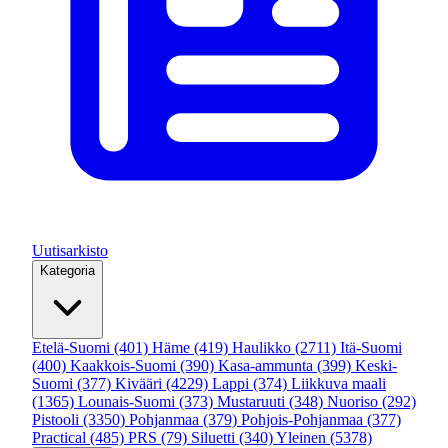
Uutisarkisto
Kategoria
Etelä-Suomi
(401)
Häme
(419)
Haulikko
(2711)
Itä-Suomi
(400)
Kaakkois-Suomi
(390)
Kasa-ammunta
(399)
Keski-
Suomi
(377)
Kivääri
(4229)
Lappi
(374)
Liikkuva maali
(1365)
Lounais-Suomi
(373)
Mustaruuti
(348)
Nuoriso
(292)
Pistooli
(3350)
Pohjanmaa
(379)
Pohjois-Pohjanmaa
(377)
Practical
(485)
PRS
(79)
Siluetti
(340)
Yleinen
(5378)