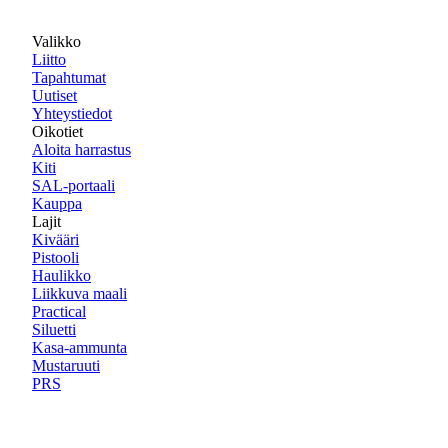
Valikko
Liitto
Tapahtumat
Uutiset
Yhteystiedot
Oikotiet
Aloita harrastus
Kiti
SAL-portaali
Kauppa
Lajit
Kivääri
Pistooli
Haulikko
Liikkuva maali
Practical
Siluetti
Kasa-ammunta
Mustaruuti
PRS