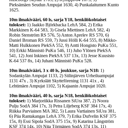
Pieksämäen Seudun Ampujat 1630, 4) Punkalaitumen Kunto
1625.
10m ilmakivääri, 60 ls, sarja Y18, henkilökohtaiset
tulokset:
1) Jaakko Björkbacka LehA 584, 2) Erika
Markkinen K-64 583, 3) Gisela Miettinen LehA 582, 4)
Robin Stenström RS 576, 5) Anton Aprelev RS 570, 6)
Daniel Broman RS 559, 7) Jussi Hölli K-64 555, 8) Mikko-
Matti Hulkkonen PiekSA 552, 9) Antti Hongisto PuKu 551,
10) Erkki Männistö PuKu 546, 11) Juho Ylönen PiekSA
541, 12) Joni Inkinen PiekSA 537 13x, 13) Jesse Kuusisto
K-64 537 8x, 14) Juhani Männistö PuKu 528.
10m ilmakivääri, 3 x 40 ls, joukkue, sarja N18:
1)
Sodankylän Ampujat 1133, 2) Siilinjärven Urheiluampujat
1131 47x , 3) Kyrkslätt Skytteförening 1131 41x , 4)
Lehtimäen Ampujat 1102, 5) Kajaanin Ampujat 1020.
10m ilmakivääri, 40 ls, sarja N18, henkilökohtaiset
tulokset:
1) Marjoriikka Rissanen SiUra 387, 2) Noora
Pulju SodA 384 17x, 3) Petra Liljeberg KSF 384 17x, 4)
Riikka Parviainen MA 382, 5) Laura Vartiainen SiUra 381,
6) Piia Rantakangas LehA 379, 7) Erika Dufvelin KSF 375
15x, 8) Essi Sipola SodA 375 15x, 9) Katarina Långström
KSF 374 14x, 10) Nita Törmänen SodA 374 13x, 11)