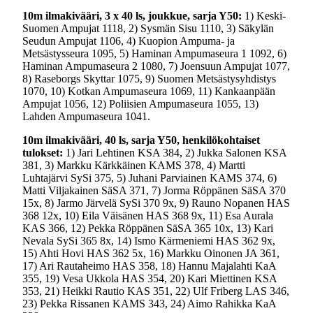
10m ilmakivääri, 3 x 40 ls, joukkue, sarja Y50:
1) Keski-
Suomen Ampujat 1118, 2) Sysmän Sisu 1110, 3) Säkylän
Seudun Ampujat 1106, 4) Kuopion Ampuma- ja
Metsästysseura 1095, 5) Haminan Ampumaseura 1 1092, 6)
Haminan Ampumaseura 2 1080, 7) Joensuun Ampujat 1077,
8) Raseborgs Skyttar 1075, 9) Suomen Metsästysyhdistys
1070, 10) Kotkan Ampumaseura 1069, 11) Kankaanpään
Ampujat 1056, 12) Poliisien Ampumaseura 1055, 13)
Lahden Ampumaseura 1041.
10m ilmakivääri, 40 ls, sarja Y50, henkilökohtaiset
tulokset:
1) Jari Lehtinen KSA 384, 2) Jukka Salonen KSA
381, 3) Markku Kärkkäinen KAMS 378, 4) Martti
Luhtajärvi SySi 375, 5) Juhani Parviainen KAMS 374, 6)
Matti Viljakainen SäSA 371, 7) Jorma Röppänen SäSA 370
15x, 8) Jarmo Järvelä SySi 370 9x, 9) Rauno Nopanen HAS
368 12x, 10) Eila Väisänen HAS 368 9x, 11) Esa Aurala
KAS 366, 12) Pekka Röppänen SäSA 365 10x, 13) Kari
Nevala SySi 365 8x, 14) Ismo Kärmeniemi HAS 362 9x,
15) Ahti Hovi HAS 362 5x, 16) Markku Oinonen JA 361,
17) Ari Rautaheimo HAS 358, 18) Hannu Majalahti KaA
355, 19) Vesa Ukkola HAS 354, 20) Kari Miettinen KSA
353, 21) Heikki Rautio KAS 351, 22) Ulf Friberg LAS 346,
23) Pekka Rissanen KAMS 343, 24) Aimo Rahikka KaA