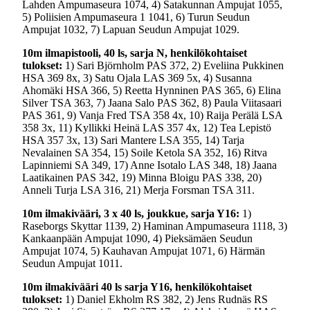
Lahden Ampumaseura 1074, 4) Satakunnan Ampujat 1055,
5) Poliisien Ampumaseura 1 1041, 6) Turun Seudun
Ampujat 1032, 7) Lapuan Seudun Ampujat 1029.
10m ilmapistooli, 40 ls, sarja N, henkilökohtaiset
tulokset:
1) Sari Björnholm PAS 372, 2) Eveliina Pukkinen
HSA 369 8x, 3) Satu Ojala LAS 369 5x, 4) Susanna
Ahomäki HSA 366, 5) Reetta Hynninen PAS 365, 6) Elina
Silver TSA 363, 7) Jaana Salo PAS 362, 8) Paula Viitasaari
PAS 361, 9) Vanja Fred TSA 358 4x, 10) Raija Perälä LSA
358 3x, 11) Kyllikki Heinä LAS 357 4x, 12) Tea Lepistö
HSA 357 3x, 13) Sari Mantere LSA 355, 14) Tarja
Nevalainen SA 354, 15) Soile Ketola SA 352, 16) Ritva
Lapinniemi SA 349, 17) Anne Isotalo LAS 348, 18) Jaana
Laatikainen PAS 342, 19) Minna Bloigu PAS 338, 20)
Anneli Turja LSA 316, 21) Merja Forsman TSA 311.
10m ilmakivääri, 3 x 40 ls, joukkue, sarja Y16:
1)
Raseborgs Skyttar 1139, 2) Haminan Ampumaseura 1118, 3)
Kankaanpään Ampujat 1090, 4) Pieksämäen Seudun
Ampujat 1074, 5) Kauhavan Ampujat 1071, 6) Härmän
Seudun Ampujat 1011.
10m ilmakivääri 40 ls sarja Y16, henkilökohtaiset
tulokset:
1) Daniel Ekholm RS 382, 2) Jens Rudnäs RS