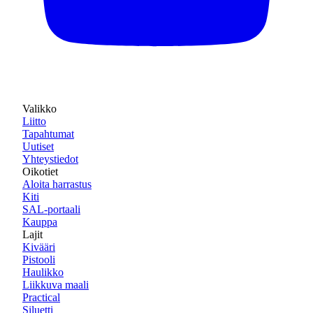
Valikko
Liitto
Tapahtumat
Uutiset
Yhteystiedot
Oikotiet
Aloita harrastus
Kiti
SAL-portaali
Kauppa
Lajit
Kivääri
Pistooli
Haulikko
Liikkuva maali
Practical
Siluetti