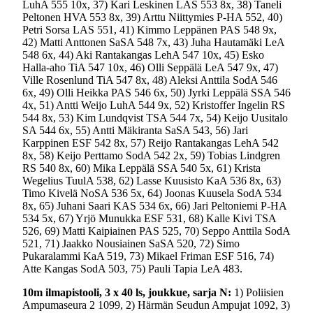
LuhA 555 10x, 37) Kari Leskinen LAS 553 8x, 38) Taneli
Peltonen HVA 553 8x, 39) Arttu Niittymies P-HA 552, 40)
Petri Sorsa LAS 551, 41) Kimmo Leppänen PAS 548 9x,
42) Matti Anttonen SaSA 548 7x, 43) Juha Hautamäki LeA
548 6x, 44) Aki Rantakangas LehA 547 10x, 45) Esko
Halla-aho TiA 547 10x, 46) Olli Seppälä LeA 547 9x, 47)
Ville Rosenlund TiA 547 8x, 48) Aleksi Anttila SodA 546
6x, 49) Olli Heikka PAS 546 6x, 50) Jyrki Leppälä SSA 546
4x, 51) Antti Weijo LuhA 544 9x, 52) Kristoffer Ingelin RS
544 8x, 53) Kim Lundqvist TSA 544 7x, 54) Keijo Uusitalo
SA 544 6x, 55) Antti Mäkiranta SaSA 543, 56) Jari
Karppinen ESF 542 8x, 57) Reijo Rantakangas LehA 542
8x, 58) Keijo Perttamo SodA 542 2x, 59) Tobias Lindgren
RS 540 8x, 60) Mika Leppälä SSA 540 5x, 61) Krista
Wegelius TuulA 538, 62) Lasse Kuusisto KaA 536 8x, 63)
Timo Kivelä NoSA 536 5x, 64) Joonas Kuusela SodA 534
8x, 65) Juhani Saari KAS 534 6x, 66) Jari Peltoniemi P-HA
534 5x, 67) Yrjö Munukka ESF 531, 68) Kalle Kivi TSA
526, 69) Matti Kaipiainen PAS 525, 70) Seppo Anttila SodA
521, 71) Jaakko Nousiainen SaSA 520, 72) Simo
Pukaralammi KaA 519, 73) Mikael Friman ESF 516, 74)
Atte Kangas SodA 503, 75) Pauli Tapia LeA 483.
10m ilmapistooli, 3 x 40 ls, joukkue, sarja N:
1) Poliisien
Ampumaseura 2 1099, 2) Härmän Seudun Ampujat 1092, 3)