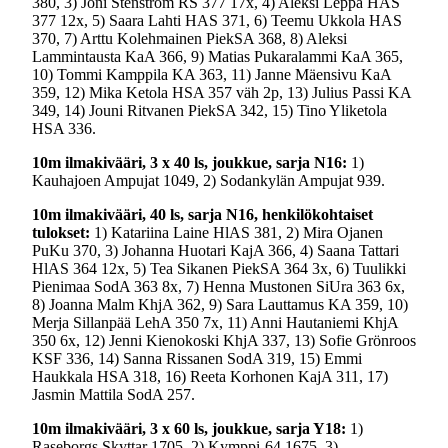
380, 3) Joni Stenström RS 377 17x, 4) Aleksi Leppä HAS
377 12x, 5) Saara Lahti HAS 371, 6) Teemu Ukkola HAS
370, 7) Arttu Kolehmainen PiekSA 368, 8) Aleksi
Lammintausta KaA 366, 9) Matias Pukaralammi KaA 365,
10) Tommi Kamppila KA 363, 11) Janne Mäensivu KaA
359, 12) Mika Ketola HSA 357 väh 2p, 13) Julius Passi KA
349, 14) Jouni Ritvanen PiekSA 342, 15) Tino Yliketola
HSA 336.
10m ilmakivääri, 3 x 40 ls, joukkue, sarja N16:
1)
Kauhajoen Ampujat 1049, 2) Sodankylän Ampujat 939.
10m ilmakivääri, 40 ls, sarja N16, henkilökohtaiset
tulokset:
1) Katariina Laine HlAS 381, 2) Mira Ojanen
PuKu 370, 3) Johanna Huotari KajA 366, 4) Saana Tattari
HlAS 364 12x, 5) Tea Sikanen PiekSA 364 3x, 6) Tuulikki
Pienimaa SodA 363 8x, 7) Henna Mustonen SiUra 363 6x,
8) Joanna Malm KhjA 362, 9) Sara Lauttamus KA 359, 10)
Merja Sillanpää LehA 350 7x, 11) Anni Hautaniemi KhjA
350 6x, 12) Jenni Kienokoski KhjA 337, 13) Sofie Grönroos
KSF 336, 14) Sanna Rissanen SodA 319, 15) Emmi
Haukkala HSA 318, 16) Reeta Korhonen KajA 311, 17)
Jasmin Mattila SodA 257.
10m ilmakivääri, 3 x 60 ls, joukkue, sarja Y18:
1)
Raseborgs Skyttar 1705, 2) Kymppi-64 1675, 3)