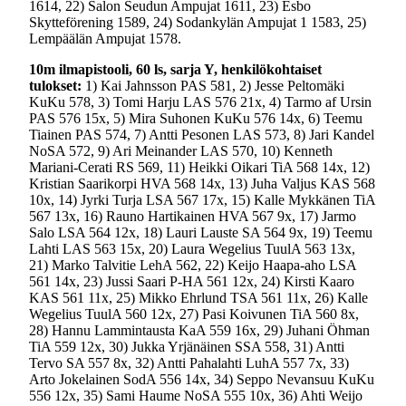
1614, 22) Salon Seudun Ampujat 1611, 23) Esbo
Skytteförening 1589, 24) Sodankylän Ampujat 1 1583, 25)
Lempäälän Ampujat 1578.
10m ilmapistooli, 60 ls, sarja Y, henkilökohtaiset
tulokset:
1) Kai Jahnsson PAS 581, 2) Jesse Peltomäki
KuKu 578, 3) Tomi Harju LAS 576 21x, 4) Tarmo af Ursin
PAS 576 15x, 5) Mira Suhonen KuKu 576 14x, 6) Teemu
Tiainen PAS 574, 7) Antti Pesonen LAS 573, 8) Jari Kandel
NoSA 572, 9) Ari Meinander LAS 570, 10) Kenneth
Mariani-Cerati RS 569, 11) Heikki Oikari TiA 568 14x, 12)
Kristian Saarikorpi HVA 568 14x, 13) Juha Valjus KAS 568
10x, 14) Jyrki Turja LSA 567 17x, 15) Kalle Mykkänen TiA
567 13x, 16) Rauno Hartikainen HVA 567 9x, 17) Jarmo
Salo LSA 564 12x, 18) Lauri Lauste SA 564 9x, 19) Teemu
Lahti LAS 563 15x, 20) Laura Wegelius TuulA 563 13x,
21) Marko Talvitie LehA 562, 22) Keijo Haapa-aho LSA
561 14x, 23) Jussi Saari P-HA 561 12x, 24) Kirsti Kaaro
KAS 561 11x, 25) Mikko Ehrlund TSA 561 11x, 26) Kalle
Wegelius TuulA 560 12x, 27) Pasi Koivunen TiA 560 8x,
28) Hannu Lammintausta KaA 559 16x, 29) Juhani Öhman
TiA 559 12x, 30) Jukka Yrjänäinen SSA 558, 31) Antti
Tervo SA 557 8x, 32) Antti Pahalahti LuhA 557 7x, 33)
Arto Jokelainen SodA 556 14x, 34) Seppo Nevansuu KuKu
556 12x, 35) Sami Haume NoSA 555 10x, 36) Ahti Weijo