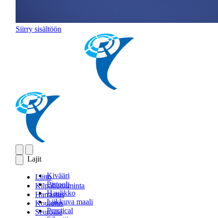
Siirry sisältöön
Lajit
Kivääri
Liitto
Pistooli
Kilpailutoiminta
Haulikko
Harrastus
Liikkuva maali
Koulutus
Practical
Seuroille