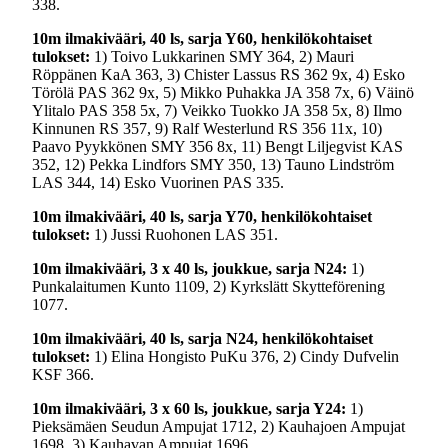
338.
10m ilmakivääri, 40 ls, sarja Y60, henkilökohtaiset
tulokset:
1) Toivo Lukkarinen SMY 364, 2) Mauri
Röppänen KaA 363, 3) Chister Lassus RS 362 9x, 4) Esko
Törölä PAS 362 9x, 5) Mikko Puhakka JA 358 7x, 6) Väinö
Ylitalo PAS 358 5x, 7) Veikko Tuokko JA 358 5x, 8) Ilmo
Kinnunen RS 357, 9) Ralf Westerlund RS 356 11x, 10)
Paavo Pyykkönen SMY 356 8x, 11) Bengt Liljegvist KAS
352, 12) Pekka Lindfors SMY 350, 13) Tauno Lindström
LAS 344, 14) Esko Vuorinen PAS 335.
10m ilmakivääri, 40 ls, sarja Y70, henkilökohtaiset
tulokset:
1) Jussi Ruohonen LAS 351.
10m ilmakivääri, 3 x 40 ls, joukkue, sarja N24:
1)
Punkalaitumen Kunto 1109, 2) Kyrkslätt Skytteförening
1077.
10m ilmakivääri, 40 ls, sarja N24, henkilökohtaiset
tulokset:
1) Elina Hongisto PuKu 376, 2) Cindy Dufvelin
KSF 366.
10m ilmakivääri, 3 x 60 ls, joukkue, sarja Y24:
1)
Pieksämäen Seudun Ampujat 1712, 2) Kauhajoen Ampujat
1698, 3) Kauhavan Ampujat 1696.