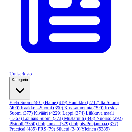
Uutisarkisto
Kategoria
Etelä-Suomi
(401)
Häme
(419)
Haulikko
(2712)
Itä-Suomi
(400)
Kaakkois-Suomi
(390)
Kasa-ammunta
(399)
Keski-
Suomi
(377)
Kivääri
(4229)
Lappi
(374)
Liikkuva maali
(1367)
Lounais-Suomi
(373)
Mustaruuti
(348)
Nuoriso
(292)
Pistooli
(3350)
Pohjanmaa
(379)
Pohjois-Pohjanmaa
(377)
Practical
(485)
PRS
(79)
Siluetti
(340)
Yleinen
(5385)