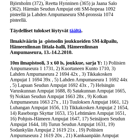
Björnholm (372), Reetta Hynninen (365) ja Jaana Salo
(362). Härmän Seudun Ampujat otti SM-hopeaa 1092
pisteellä ja Lahden Ampumaseura SM-pronssia 1074
pisteellä.
Täydelliset tulokset löytyvät
täältä
.
Ilmakiväärin ja -pistoolin joukkueiden SM-kilpailu,
Hämeenlinnan Iittala-halli, Hämeenlinnan
Ampumaseura, 13.-14.2.2010.
10m ilmapistooli, 3 x 60 ls, joukkue, sarja Y:
1) Poliisien
Ampumaseura 1 1731, 2) Kuortaneen Kunto 1710, 3)
Lahden Ampumaseura 2 1694 42x , 3) Tikkakosken
Ampujat 1 1694 39x , 5) Lahden Ampumaseura 1 1692 44x
, 5) Lapuan Seudun Ampujat 1692 43x , 7) Helsingin
Varuskunnan Ampujat 1688, 8) Satakunnan Ampujat 1665,
9) Nokian Seudun Ampujat 1663 28x , 9) Kotkan
Ampumaseura 1663 27x , 11) Tuuloksen Ampujat 1661, 12)
Luhangan Ampujat 1656, 13) Tikkakosken Ampujat 2 1654,
14) Raseborgs Skyttar 1653, 15) Lehtimäen Ampujat 1651,
16) Pohjois-Hämeen Ampujat 1647, 17) Seinäjoen Seudun
Ampujat 1644, 18) Turun Seudun Ampujat 1631, 19)
Sodankylän Ampujat 2 1619 21x , 19) Poliisien
Ampumaseura 2 1619 20x , 21) Kankaanpään Ampujat