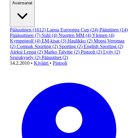
Avainsanat
Pääuutinen
(1612)
Lapua Eurooppa Cup
(24)
Pääutinen
(14)
Päääuutinen
(7)
Suhl
(4)
Nuorten MM
(4)
Yleinen
(4)
Kymppigolf
(4)
EM-kisat
(3)
Haulikko
(2)
Mopsi Veromaa
(2)
Compak Sporting
(2)
Sporting
(2)
English Sporting
(2)
Aleksi Leppä
(2)
Marko Talvitie
(2)
Pistooli
(2)
Lyijy
(2)
Seurakysely
(2)
Pääuutiset
(2)
14.2.2010
•
Kivääri
•
Pistooli