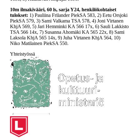
10m ilmakivääri, 60 ls, sarja Y24, henkilökohtaiset
tulokset:
1) Pauliina Frilander PiekSA 583, 2) Eetu Orsjoki
PiekSA 579, 3) Sami Valkama TSA 578, 4) Joni Virtanen
KhjA 569, 5) Jari Hemminki KA 566 17x, 6) Sauli Lakkisto
TSA 566 14x, 7) Susanna Ahomäki KA 565 22x, 8) Sami
Laksola KhjA 565 14x, 9) Juha Virtanen KhjA 564, 10)
Niko Matilainen PiekSA 550.
Yhteistyössä