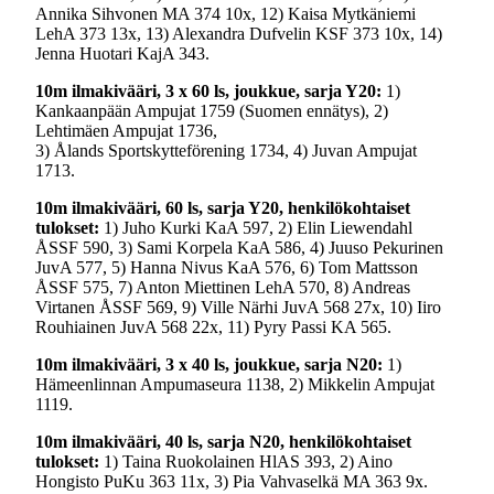
Annika Sihvonen MA 374 10x, 12) Kaisa Mytkäniemi
LehA 373 13x, 13) Alexandra Dufvelin KSF 373 10x, 14)
Jenna Huotari KajA 343.
10m ilmakivääri, 3 x 60 ls, joukkue, sarja Y20:
1)
Kankaanpään Ampujat 1759 (Suomen ennätys), 2)
Lehtimäen Ampujat 1736,
3) Ålands Sportskytteförening 1734, 4) Juvan Ampujat
1713.
10m ilmakivääri, 60 ls, sarja Y20, henkilökohtaiset
tulokset:
1) Juho Kurki KaA 597, 2) Elin Liewendahl
ÅSSF 590, 3) Sami Korpela KaA 586, 4) Juuso Pekurinen
JuvA 577, 5) Hanna Nivus KaA 576, 6) Tom Mattsson
ÅSSF 575, 7) Anton Miettinen LehA 570, 8) Andreas
Virtanen ÅSSF 569, 9) Ville Närhi JuvA 568 27x, 10) Iiro
Rouhiainen JuvA 568 22x, 11) Pyry Passi KA 565.
10m ilmakivääri, 3 x 40 ls, joukkue, sarja N20:
1)
Hämeenlinnan Ampumaseura 1138, 2) Mikkelin Ampujat
1119.
10m ilmakivääri, 40 ls, sarja N20, henkilökohtaiset
tulokset:
1) Taina Ruokolainen HlAS 393, 2) Aino
Hongisto PuKu 363 11x, 3) Pia Vahvaselkä MA 363 9x.