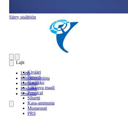
Siirry sisältöön
Lajit
Kivääri
Liitto
Pistooli
Kilpailutoiminta
Haulikko
Harrastus
Liikkuva maali
Koulutus
Practical
Seuroille
Siluetti
Kasa-ammunta
Mustaruuti
PRS