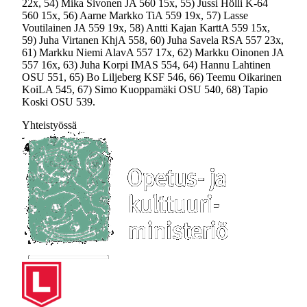
22x, 54) Mika Sivonen JA 560 15x, 55) Jussi Hölli K-64
560 15x, 56) Aarne Markko TiA 559 19x, 57) Lasse
Voutilainen JA 559 19x, 58) Antti Kajan KarttA 559 15x,
59) Juha Virtanen KhjA 558, 60) Juha Savela RSA 557 23x,
61) Markku Niemi AlavA 557 17x, 62) Markku Oinonen JA
557 16x, 63) Juha Korpi IMAS 554, 64) Hannu Lahtinen
OSU 551, 65) Bo Liljeberg KSF 546, 66) Teemu Oikarinen
KoiLA 545, 67) Simo Kuoppamäki OSU 540, 68) Tapio
Koski OSU 539.
Yhteistyössä