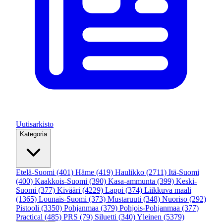
Uutisarkisto
Kategoria
Etelä-Suomi
(401)
Häme
(419)
Haulikko
(2711)
Itä-Suomi
(400)
Kaakkois-Suomi
(390)
Kasa-ammunta
(399)
Keski-
Suomi
(377)
Kivääri
(4229)
Lappi
(374)
Liikkuva maali
(1365)
Lounais-Suomi
(373)
Mustaruuti
(348)
Nuoriso
(292)
Pistooli
(3350)
Pohjanmaa
(379)
Pohjois-Pohjanmaa
(377)
Practical
(485)
PRS
(79)
Siluetti
(340)
Yleinen
(5379)