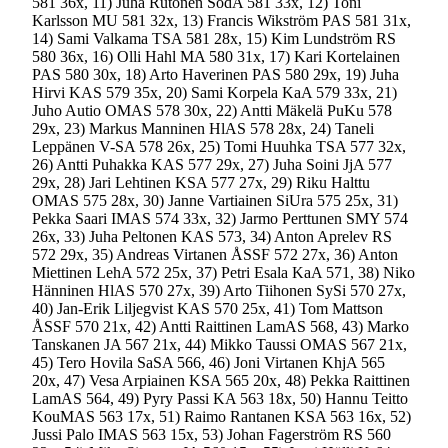
581 36x, 11) Juha Rutonen SodA 581 33x, 12) Toni
Karlsson MU 581 32x, 13) Francis Wikström PAS 581 31x,
14) Sami Valkama TSA 581 28x, 15) Kim Lundström RS
580 36x, 16) Olli Hahl MA 580 31x, 17) Kari Kortelainen
PAS 580 30x, 18) Arto Haverinen PAS 580 29x, 19) Juha
Hirvi KAS 579 35x, 20) Sami Korpela KaA 579 33x, 21)
Juho Autio OMAS 578 30x, 22) Antti Mäkelä PuKu 578
29x, 23) Markus Manninen HlAS 578 28x, 24) Taneli
Leppänen V-SA 578 26x, 25) Tomi Huuhka TSA 577 32x,
26) Antti Puhakka KAS 577 29x, 27) Juha Soini JjA 577
29x, 28) Jari Lehtinen KSA 577 27x, 29) Riku Halttu
OMAS 575 28x, 30) Janne Vartiainen SiUra 575 25x, 31)
Pekka Saari IMAS 574 33x, 32) Jarmo Perttunen SMY 574
26x, 33) Juha Peltonen KAS 573, 34) Anton Aprelev RS
572 29x, 35) Andreas Virtanen ÅSSF 572 27x, 36) Anton
Miettinen LehA 572 25x, 37) Petri Esala KaA 571, 38) Niko
Hänninen HlAS 570 27x, 39) Arto Tiihonen SySi 570 27x,
40) Jan-Erik Liljegvist KAS 570 25x, 41) Tom Mattson
ÅSSF 570 21x, 42) Antti Raittinen LamAS 568, 43) Marko
Tanskanen JA 567 21x, 44) Mikko Taussi OMAS 567 21x,
45) Tero Hovila SaSA 566, 46) Joni Virtanen KhjA 565
20x, 47) Vesa Arpiainen KSA 565 20x, 48) Pekka Raittinen
LamAS 564, 49) Pyry Passi KA 563 18x, 50) Hannu Teitto
KouMAS 563 17x, 51) Raimo Rantanen KSA 563 16x, 52)
Jussi Palo IMAS 563 15x, 53) Johan Fagerström RS 560