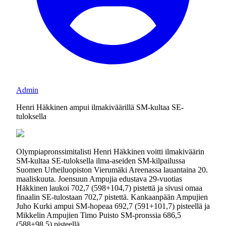
Admin
Henri Häkkinen ampui ilmakiväärillä SM-kultaa SE-
tuloksella
Olympiapronssimitalisti Henri Häkkinen voitti ilmakiväärin
SM-kultaa SE-tuloksella ilma-aseiden SM-kilpailussa
Suomen Urheiluopiston Vierumäki Areenassa lauantaina 20.
maaliskuuta. Joensuun Ampujia edustava 29-vuotias
Häkkinen laukoi 702,7 (598+104,7) pistettä ja sivusi omaa
finaalin SE-tulostaan 702,7 pistettä. Kankaanpään Ampujien
Juho Kurki ampui SM-hopeaa 692,7 (591+101,7) pisteellä ja
Mikkelin Ampujien Timo Puisto SM-pronssia 686,5
(588+98,5) pisteellä.