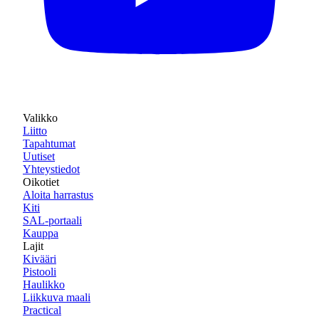
Valikko
Liitto
Tapahtumat
Uutiset
Yhteystiedot
Oikotiet
Aloita harrastus
Kiti
SAL-portaali
Kauppa
Lajit
Kivääri
Pistooli
Haulikko
Liikkuva maali
Practical