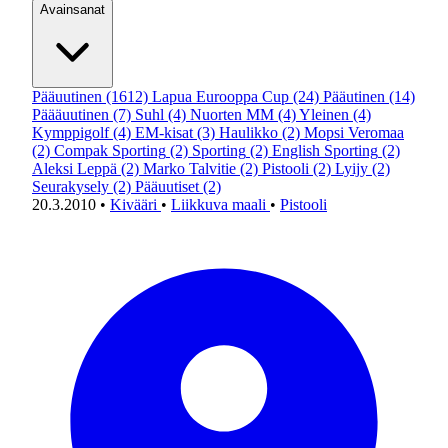
Avainsanat
Pääuutinen
(1612)
Lapua Eurooppa Cup
(24)
Pääutinen
(14)
Päääuutinen
(7)
Suhl
(4)
Nuorten MM
(4)
Yleinen
(4)
Kymppigolf
(4)
EM-kisat
(3)
Haulikko
(2)
Mopsi Veromaa
(2)
Compak Sporting
(2)
Sporting
(2)
English Sporting
(2)
Aleksi Leppä
(2)
Marko Talvitie
(2)
Pistooli
(2)
Lyijy
(2)
Seurakysely
(2)
Pääuutiset
(2)
20.3.2010
•
Kivääri
•
Liikkuva maali
•
Pistooli