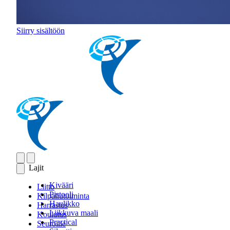
Siirry sisältöön
Lajit
Kivääri
Liitto
Pistooli
Kilpailutoiminta
Haulikko
Harrastus
Liikkuva maali
Koulutus
Practical
Seuroille