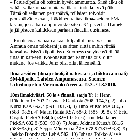
– Peruskilpailu oli osittain hyvää ammuntaa. Siinä alku oli
vähän vaikeampaa, mutta välillä oli todella hyvä pätkä.
Tämä oli sellainen peruspäivä, millaisen toivoisin
peruspäivän olevan, Häkkinen viittasi ilma-aseiden EM-
kisaan, jossa hän ampui viikko siten 594 pisteellä 11:nneksi
ja jäi pisteen kahdeksan parhaan finaalin uusinnasta.
– En ole enää vähään aikaan kilpaillut toisia vastaan.
Ammun oman tulokseni ja se sitten riittää mihin riittää
kansainvälisissä kilpailuissa. Suomessa se yleensä riittää
finaalin kärkeen. Kokonaisuuden kannalta olisi ollut
mukana, jos vaikka Juho olisi ollut lähempänä.
Ilma-aseiden (ilmapistooli, ilmakivääri ja liikkuva maali)
SM-kilpailu, Lahden Ampumaseura, Suomen
Urheiluopiston Vierumäki Areena, 19.3.-21.3.2010.
10m ilmakivääri, 60 ls + finaali, sarja Y:
1) Henri
Häkkinen JA 702,7 sivuaa SE-tulosta (598+104,7), 2) Juho
Kurki KaA 692,7 (591+101,7), 3) Timo Puisto MA 686,5
(588+98,5), 4) Mauri Ranta RSA 684,8 (585+99,8), 5) Eetu
Orsjoki PiekSA 684,6 (582+102,6), 6) Toni Matilainen
PiekSA 682,8 (583+99,8), 7) Jouni Jokinen KuusA 681,6
(583+98,6), 8) Seppo Mäntymaa ÄäA 678,8 (585+93,8), 9)
Jaakko Björkbacka LehA 582, 10) Juhana Toikko AlavA