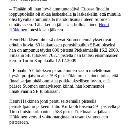
– Tänään oli ihan hyvä ammuntapäivä. Tuossa finaalin
loppupuolella oli aikaa laskeskella ja laskeskelin, että minulla
olisi hyvällä ammunnalla mahdollisuus uuteen Suomen
ennätykseen. Tällä kertaa jäi tasan, hollolalainen
Henri
Häkkinen
totesi kisan jälkeen.
Henri Häkkisen nimissä olevat Suomen ennätykset ovat
erittäin kovia. 60 laukauksen peruskilpailun SE-tulokseksi
hän on ampunut täydet 600 pistettä Pieksämäellä 16.2.2008.
Finaalin SE-tuloksen 702,7 pistettä hän tähtäsi ensimmäisen
kerran Turun Kupittaalla 12.12.2009.
– Finaalin SE-tuloksen parantaminen vaatii mielettömän
hyvän pohjatyön alle. 598 pistettäkin on sellainen tulos, että
finaalisarjan pitää onnistua poikkeuksellisen hyvin, että
pääsee Suomen ennätykseen kiinni, hän kommentoi
ilmakiväärin SE-tuloksiaan.
Henri Häkkinen johti peräti seitsemällä pisteellä
peruskilpailun jälkeen. Juho Kurki oli toisena 591 pisteellä ja
Timo Puisto kolmantena 588 pisteellä. Finaalisarjallaan
Häkkinen venytti voittomarginaalin tasan kymmeneen
pisteeseen.