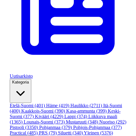
Uutisarkisto
Kategoria
Etelä-Suomi
(401)
Häme
(419)
Haulikko
(2711)
Itä-Suomi
(400)
Kaakkois-Suomi
(390)
Kasa-ammunta
(399)
Keski-
Suomi
(377)
Kivääri
(4229)
Lappi
(374)
Liikkuva maali
(1365)
Lounais-Suomi
(373)
Mustaruuti
(348)
Nuoriso
(292)
Pistooli
(3350)
Pohjanmaa
(379)
Pohjois-Pohjanmaa
(377)
Practical
(485)
PRS
(79)
Siluetti
(340)
Yleinen
(5376)