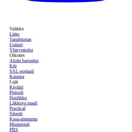
Valikko
Liitto
Tapahtumat
Uutiset
Yhteystiedot
Oikotiet
Aloita harrastus
Kiti
SAL-portaali
Kauppa
Lajit
Kivääri
Pistooli
Haulikko
Liikkuva maali
Practical
Siluetti
Kasa-ammunta
Mustaruuti
PRS