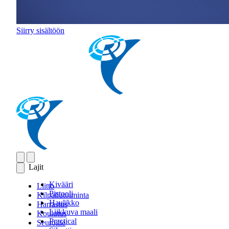
Siirry sisältöön
Lajit
Kivääri
Liitto
Pistooli
Kilpailutoiminta
Haulikko
Harrastus
Liikkuva maali
Koulutus
Practical
Seuroille