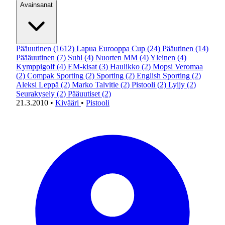
Avainsanat
Pääuutinen
(1612)
Lapua Eurooppa Cup
(24)
Pääutinen
(14)
Päääuutinen
(7)
Suhl
(4)
Nuorten MM
(4)
Yleinen
(4)
Kymppigolf
(4)
EM-kisat
(3)
Haulikko
(2)
Mopsi Veromaa
(2)
Compak Sporting
(2)
Sporting
(2)
English Sporting
(2)
Aleksi Leppä
(2)
Marko Talvitie
(2)
Pistooli
(2)
Lyijy
(2)
Seurakysely
(2)
Pääuutiset
(2)
21.3.2010
•
Kivääri
•
Pistooli