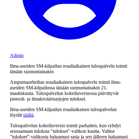
Admin
Ilma-aseiden SM-kilpailun reaaliaikainen tulospalvelu toimii
tänään sunnuntainakin
Ampumaurheilun reaaliaikainen tulospalvelu toimii ilma-
aseiden SM-kilpailussa tänään sunnuntainakin 21.
maaliskuuta. Tulospalvelun kokeiluversiossa päivittyvät
pistooli- ja ilmakiväärisarjojen tulokset.
Ilma-aseiden SM-kilpailun reaaliaikaisen tulospalvelun
löydät
täältä
.
Tulospalvelun kokeiluversio toimii parhaiten, kun ryhdyt
seuraamaan tuloksia "tulokset"-valikon kautta. Valitse
"tulokset"-valikosta haluamasi sarja ja sen jälkeen haluamasi