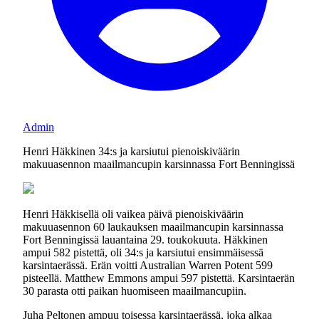
Admin
Henri Häkkinen 34:s ja karsiutui pienoiskiväärin
makuuasennon maailmancupin karsinnassa Fort Benningissä
Henri Häkkisellä oli vaikea päivä pienoiskiväärin
makuuasennon 60 laukauksen maailmancupin karsinnassa
Fort Benningissä lauantaina 29. toukokuuta. Häkkinen
ampui 582 pistettä, oli 34:s ja karsiutui ensimmäisessä
karsintaerässä. Erän voitti Australian Warren Potent 599
pisteellä. Matthew Emmons ampui 597 pistettä. Karsintaerän
30 parasta otti paikan huomiseen maailmancupiin.
Juha Peltonen ampuu toisessa karsintaerässä, joka alkaa