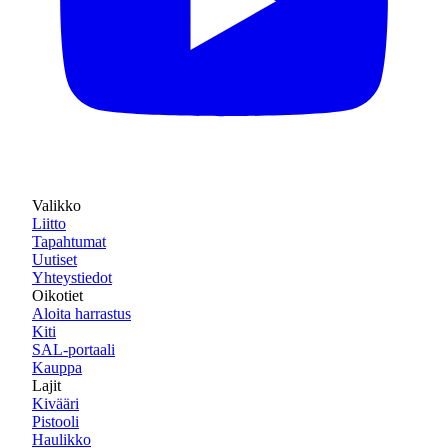
Valikko
Liitto
Tapahtumat
Uutiset
Yhteystiedot
Oikotiet
Aloita harrastus
Kiti
SAL-portaali
Kauppa
Lajit
Kivääri
Pistooli
Haulikko