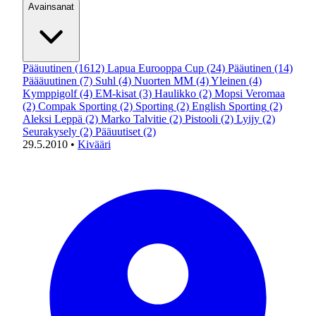
Avainsanat
Pääuutinen
(1612)
Lapua Eurooppa Cup
(24)
Pääutinen
(14)
Päääuutinen
(7)
Suhl
(4)
Nuorten MM
(4)
Yleinen
(4)
Kymppigolf
(4)
EM-kisat
(3)
Haulikko
(2)
Mopsi Veromaa
(2)
Compak Sporting
(2)
Sporting
(2)
English Sporting
(2)
Aleksi Leppä
(2)
Marko Talvitie
(2)
Pistooli
(2)
Lyijy
(2)
Seurakysely
(2)
Pääuutiset
(2)
29.5.2010
•
Kivääri