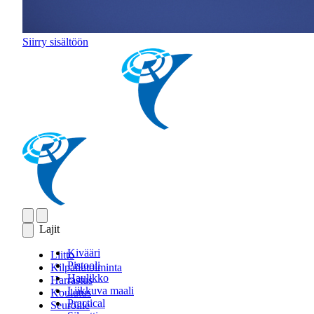
Siirry sisältöön
Lajit
Kivääri
Liitto
Pistooli
Kilpailutoiminta
Haulikko
Harrastus
Liikkuva maali
Koulutus
Practical
Seuroille