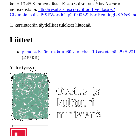
kello 19.45 Suomen aikaa. Kisaa voi seurata Sius Ascorin
nettisivustolla:
http://results.sius.com/ShootEvent.aspx?
Championship=ISSFWorldCup20100522FortBenningUSA&Sh
1. karsintaerän täydelliset tulokset liitteenä.
Liitteet
pienoiskivääri_makuu_60ls_miehet_1.karsintaerä_29.5.201
(230 kB)
Yhteistyössä