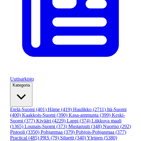
Uutisarkisto
Kategoria
Etelä-Suomi
(401)
Häme
(419)
Haulikko
(2711)
Itä-Suomi
(400)
Kaakkois-Suomi
(390)
Kasa-ammunta
(399)
Keski-
Suomi
(377)
Kivääri
(4229)
Lappi
(374)
Liikkuva maali
(1365)
Lounais-Suomi
(373)
Mustaruuti
(348)
Nuoriso
(292)
Pistooli
(3350)
Pohjanmaa
(379)
Pohjois-Pohjanmaa
(377)
Practical
(485)
PRS
(79)
Siluetti
(340)
Yleinen
(5380)