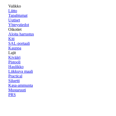
Valikko
Liitto
Tapahtumat
Uutiset
Yhteystiedot
Oikotiet
Aloita harrastus
Kiti
SAL-portaali
Kauppa
Lajit
Kivääri
Pistooli
Haulikko
Liikkuva maali
Practical
Siluetti
Kasa-ammunta
Mustaruuti
PRS