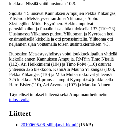
kiekkoa. Nissilä voitti uusinnan 10-9.
Sijoista 4-5 uusivat Kannuksen Ampujien Pekka Ylikangas,
Ylistaron Metsästysseuran Juha Yliluona ja Sibbo
Skyttegillen Mirka Kyyrönen. Hekin ampuivat
peruskilpailun ja finaalin tasatahtia tuloksella 133 (110+23).
Uusinnassa Ylikangas pudotti Yliluoman ja Kyyrösen heti
ensimmäisellä kiekolla ja otti pronssimitalin. Yliluoma otti
neljännen sijan voittamalla toisen uusintakierroksen 4-3.
Ruotsalon Metsästysyhdistys voitti joukkuekilpailun yhdellä
kiekolla ennen Kannuksen Ampujia. RMY:n Timo Nissilä
(112), Ari Heikkiniemi (104) ja Timo Polvi (110) osuivat
yhteensä 326 kiekkoon. KannA:n Mauno Ylikangas (106),
Pekka Ylikangas (110) ja Mika Mutka rikkoivat yhteensä
325 kiekkoa. SM-pronssia ampui Kymppi-64 joukkueella
Harri Bister (110), Ari Arvonen (107) ja Markku Alanen.
Täydelliset tulokset liitteenä sekä Ampumaurheilunetin
tulossivulla
.
Liitteet
20100605-06_siilinjarvi_hk.pdf
(15 kB)