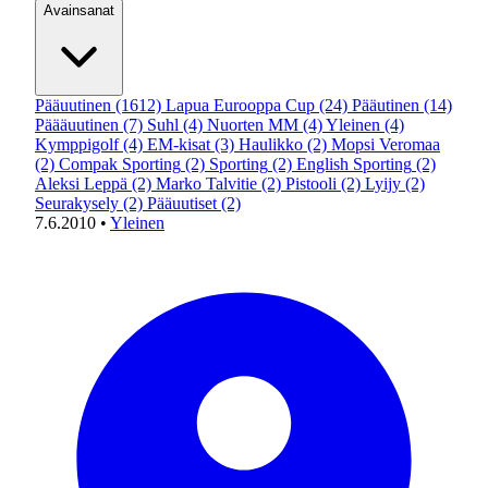
Avainsanat
Pääuutinen
(1612)
Lapua Eurooppa Cup
(24)
Pääutinen
(14)
Päääuutinen
(7)
Suhl
(4)
Nuorten MM
(4)
Yleinen
(4)
Kymppigolf
(4)
EM-kisat
(3)
Haulikko
(2)
Mopsi Veromaa
(2)
Compak Sporting
(2)
Sporting
(2)
English Sporting
(2)
Aleksi Leppä
(2)
Marko Talvitie
(2)
Pistooli
(2)
Lyijy
(2)
Seurakysely
(2)
Pääuutiset
(2)
7.6.2010
•
Yleinen