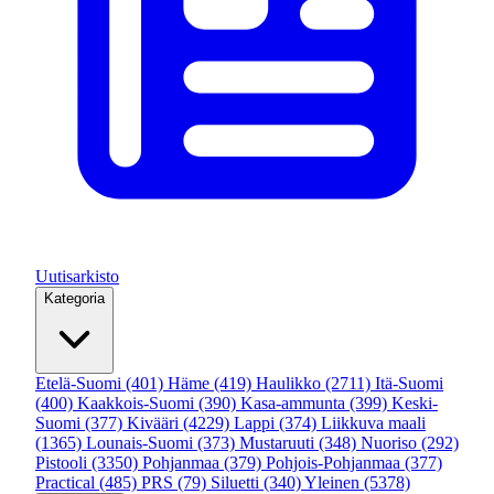
Uutisarkisto
Kategoria
Etelä-Suomi
(401)
Häme
(419)
Haulikko
(2711)
Itä-Suomi
(400)
Kaakkois-Suomi
(390)
Kasa-ammunta
(399)
Keski-
Suomi
(377)
Kivääri
(4229)
Lappi
(374)
Liikkuva maali
(1365)
Lounais-Suomi
(373)
Mustaruuti
(348)
Nuoriso
(292)
Pistooli
(3350)
Pohjanmaa
(379)
Pohjois-Pohjanmaa
(377)
Practical
(485)
PRS
(79)
Siluetti
(340)
Yleinen
(5378)