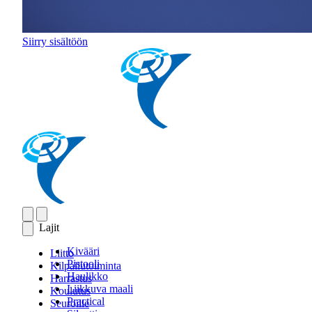
Siirry sisältöön
Lajit
Kivääri
Liitto
Pistooli
Kilpailutoiminta
Haulikko
Harrastus
Liikkuva maali
Koulutus
Practical
Seuroille