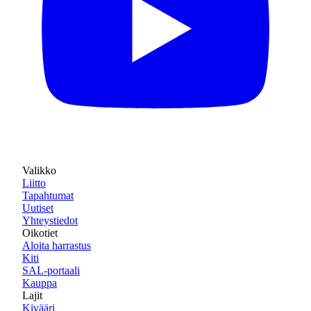
Valikko
Liitto
Tapahtumat
Uutiset
Yhteystiedot
Oikotiet
Aloita harrastus
Kiti
SAL-portaali
Kauppa
Lajit
Kivääri