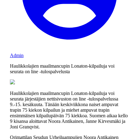
Admin
Haulikkolajien maailmancupin Lonaton-kilpailuja voi
seurata on line -tulospalvelusta
Haulikkolajien maailmancupin Lonaton-kilpailuja voi
seurata järjestäjien nettisivuston on line -tulospalvelussa
9.-15. kesäkuuta. Tänään keskiviikkona naiset ampuvat
trapin 75 kiekon kilpailun ja miehet ampuvat trapin
ensimmäisen kilpailupäivän 75 kiekkoa. Suomen aikaa kello
9 kisansa aloittavat Noora Antikainen, Janne Kirvesmäki ja
Joni Granqvist.
Orimattilan Seudun Urheiluampujien Noora Antikainen