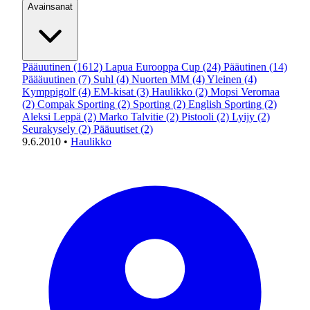
Avainsanat
Pääuutinen
(1612)
Lapua Eurooppa Cup
(24)
Pääutinen
(14)
Päääuutinen
(7)
Suhl
(4)
Nuorten MM
(4)
Yleinen
(4)
Kymppigolf
(4)
EM-kisat
(3)
Haulikko
(2)
Mopsi Veromaa
(2)
Compak Sporting
(2)
Sporting
(2)
English Sporting
(2)
Aleksi Leppä
(2)
Marko Talvitie
(2)
Pistooli
(2)
Lyijy
(2)
Seurakysely
(2)
Pääuutiset
(2)
9.6.2010
•
Haulikko