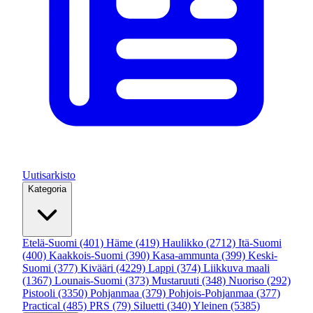
Uutisarkisto
Kategoria
Etelä-Suomi
(401)
Häme
(419)
Haulikko
(2712)
Itä-Suomi
(400)
Kaakkois-Suomi
(390)
Kasa-ammunta
(399)
Keski-
Suomi
(377)
Kivääri
(4229)
Lappi
(374)
Liikkuva maali
(1367)
Lounais-Suomi
(373)
Mustaruuti
(348)
Nuoriso
(292)
Pistooli
(3350)
Pohjanmaa
(379)
Pohjois-Pohjanmaa
(377)
Practical
(485)
PRS
(79)
Siluetti
(340)
Yleinen
(5385)