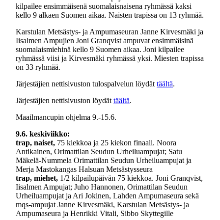
kilpailee ensimmäisenä suomalaisnaisena ryhmässä kaksi
kello 9 alkaen Suomen aikaa. Naisten trapissa on 13 ryhmää.
Karstulan Metsästys- ja Ampumaseuran Janne Kirvesmäki ja
Iisalmen Ampujien Joni Granqvist ampuvat ensimmäisinä
suomalaismiehinä kello 9 Suomen aikaa. Joni kilpailee
ryhmässä viisi ja Kirvesmäki ryhmässä yksi. Miesten trapissa
on 33 ryhmää.
Järjestäjien nettisivuston tulospalvelun löydät
täältä
.
Järjestäjien nettisivuston löydät
täältä
.
Maailmancupin ohjelma 9.-15.6.
9.6. keskiviikko:
trap, naiset,
75 kiekkoa ja 25 kiekon finaali. Noora
Antikainen, Orimattilan Seudun Urheiluampujat; Satu
Mäkelä-Nummela Orimattilan Seudun Urheiluampujat ja
Merja Mastokangas Halsuan Metsästysseura
trap, miehet,
1/2 kilpailupäivän 75 kiekkoa. Joni Granqvist,
Iisalmen Ampujat; Juho Hannonen, Orimattilan Seudun
Urheiluampujat ja Ari Jokinen, Lahden Ampumaseura sekä
mqs-ampujat Janne Kirvesmäki, Karstulan Metsästys- ja
Ampumaseura ja Henrikki Vitali, Sibbo Skyttegille