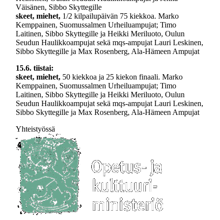
Väisänen, Sibbo Skyttegille
skeet, miehet,
1/2 kilpailupäivän 75 kiekkoa. Marko
Kemppainen, Suomussalmen Urheiluampujat; Timo
Laitinen, Sibbo Skyttegille ja Heikki Meriluoto, Oulun
Seudun Haulikkoampujat sekä mqs-ampujat Lauri Leskinen,
Sibbo Skyttegille ja Max Rosenberg, Ala-Hämeen Ampujat
15.6. tiistai:
skeet, miehet,
50 kiekkoa ja 25 kiekon finaali. Marko
Kemppainen, Suomussalmen Urheiluampujat; Timo
Laitinen, Sibbo Skyttegille ja Heikki Meriluoto, Oulun
Seudun Haulikkoampujat sekä mqs-ampujat Lauri Leskinen,
Sibbo Skyttegille ja Max Rosenberg, Ala-Hämeen Ampujat
Yhteistyössä