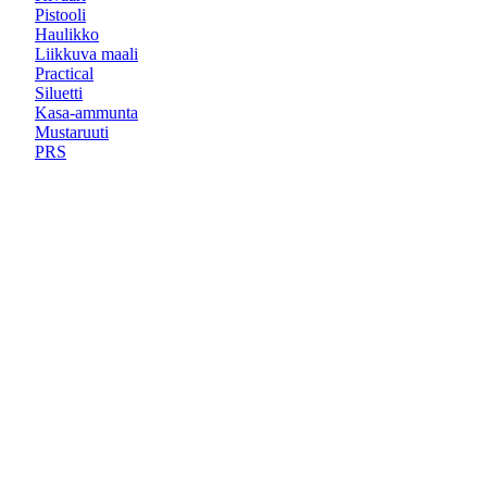
Pistooli
Haulikko
Liikkuva maali
Practical
Siluetti
Kasa-ammunta
Mustaruuti
PRS