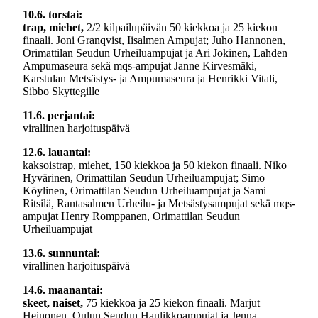
10.6. torstai:
trap, miehet,
2/2 kilpailupäivän 50 kiekkoa ja 25 kiekon
finaali. Joni Granqvist, Iisalmen Ampujat; Juho Hannonen,
Orimattilan Seudun Urheiluampujat ja Ari Jokinen, Lahden
Ampumaseura sekä mqs-ampujat Janne Kirvesmäki,
Karstulan Metsästys- ja Ampumaseura ja Henrikki Vitali,
Sibbo Skyttegille
11.6. perjantai:
virallinen harjoituspäivä
12.6. lauantai:
kaksoistrap, miehet, 150 kiekkoa ja 50 kiekon finaali. Niko
Hyvärinen, Orimattilan Seudun Urheiluampujat; Simo
Köylinen, Orimattilan Seudun Urheiluampujat ja Sami
Ritsilä, Rantasalmen Urheilu- ja Metsästysampujat sekä mqs-
ampujat Henry Romppanen, Orimattilan Seudun
Urheiluampujat
13.6. sunnuntai:
virallinen harjoituspäivä
14.6. maanantai:
skeet, naiset,
75 kiekkoa ja 25 kiekon finaali. Marjut
Heinonen, Oulun Seudun Haulikkoampujat ja Jenna