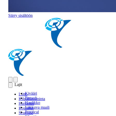
Siirry sisältöön
Lajit
Kivääri
Liitto
Pistooli
Kilpailutoiminta
Haulikko
Harrastus
Liikkuva maali
Koulutus
Practical
Seuroille