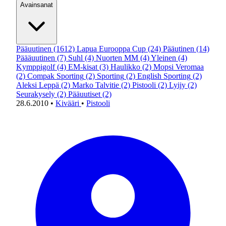
Avainsanat
Pääuutinen
(1612)
Lapua Eurooppa Cup
(24)
Pääutinen
(14)
Päääuutinen
(7)
Suhl
(4)
Nuorten MM
(4)
Yleinen
(4)
Kymppigolf
(4)
EM-kisat
(3)
Haulikko
(2)
Mopsi Veromaa
(2)
Compak Sporting
(2)
Sporting
(2)
English Sporting
(2)
Aleksi Leppä
(2)
Marko Talvitie
(2)
Pistooli
(2)
Lyijy
(2)
Seurakysely
(2)
Pääuutiset
(2)
28.6.2010
•
Kivääri
•
Pistooli