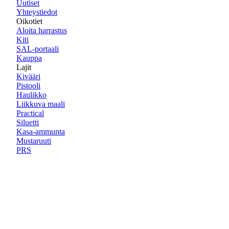
Uutiset
Yhteystiedot
Oikotiet
Aloita harrastus
Kiti
SAL-portaali
Kauppa
Lajit
Kivääri
Pistooli
Haulikko
Liikkuva maali
Practical
Siluetti
Kasa-ammunta
Mustaruuti
PRS