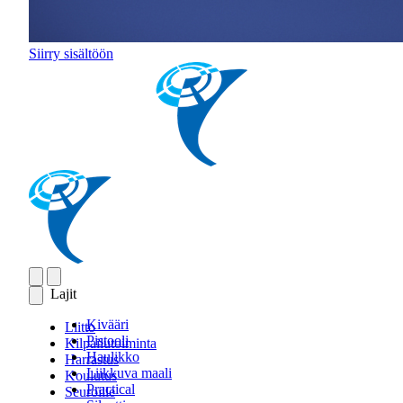
Siirry sisältöön
Lajit
Kivääri
Liitto
Pistooli
Kilpailutoiminta
Haulikko
Harrastus
Liikkuva maali
Koulutus
Practical
Seuroille