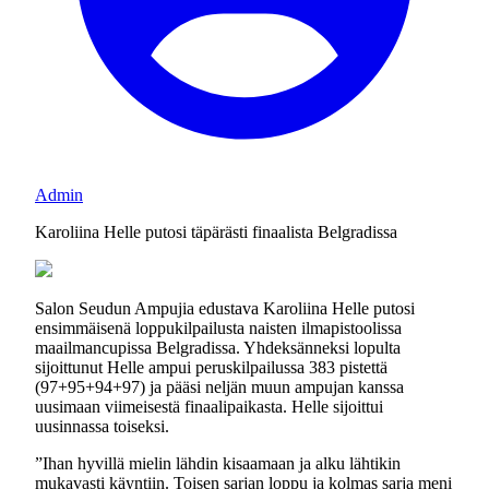
Admin
Karoliina Helle putosi täpärästi finaalista Belgradissa
Salon Seudun Ampujia edustava Karoliina Helle putosi
ensimmäisenä loppukilpailusta naisten ilmapistoolissa
maailmancupissa Belgradissa. Yhdeksänneksi lopulta
sijoittunut Helle ampui peruskilpailussa 383 pistettä
(97+95+94+97) ja pääsi neljän muun ampujan kanssa
uusimaan viimeisestä finaalipaikasta. Helle sijoittui
uusinnassa toiseksi.
”Ihan hyvillä mielin lähdin kisaamaan ja alku lähtikin
mukavasti käyntiin. Toisen sarjan loppu ja kolmas sarja meni