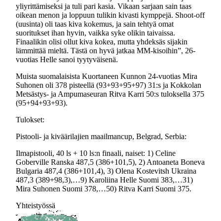
yliyrittämiseksi ja tuli pari kasia. Vikaan sarjaan sain taas
oikean menon ja loppuun tulikin kivasti kymppejä. Shoot-off
(uusinta) oli taas kiva kokemus, ja sain tehtyä omat
suoritukset ihan hyvin, vaikka syke olikin taivaissa.
Finaalikin olisi ollut kiva kokea, mutta yhdeksäs sijakin
lämmittää mieltä. Tästä on hyvä jatkaa MM-kisoihin”, 26-
vuotias Helle sanoi tyytyväisenä.
Muista suomalaisista Kuortaneen Kunnon 24-vuotias Mira
Suhonen oli 378 pisteellä (93+93+95+97) 31:s ja Kokkolan
Metsästys- ja Ampumaseuran Ritva Karri 50:s tuloksella 375
(95+94+93+93).
Tulokset:
Pistooli- ja kiväärilajien maailmancup, Belgrad, Serbia:
Ilmapistooli, 40 ls + 10 ls:n finaali, naiset: 1) Celine
Goberville Ranska 487,5 (386+101,5), 2) Antoaneta Boneva
Bulgaria 487,4 (386+101,4), 3) Olena Kostevitsh Ukraina
487,3 (389+98,3),…9) Karoliina Helle Suomi 383,…31)
Mira Suhonen Suomi 378,…50) Ritva Karri Suomi 375.
Yhteistyössä