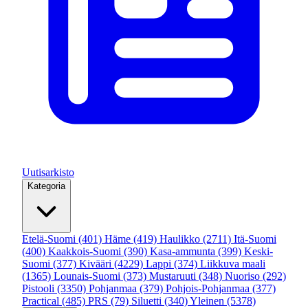
Uutisarkisto
Kategoria
Etelä-Suomi
(401)
Häme
(419)
Haulikko
(2711)
Itä-Suomi
(400)
Kaakkois-Suomi
(390)
Kasa-ammunta
(399)
Keski-
Suomi
(377)
Kivääri
(4229)
Lappi
(374)
Liikkuva maali
(1365)
Lounais-Suomi
(373)
Mustaruuti
(348)
Nuoriso
(292)
Pistooli
(3350)
Pohjanmaa
(379)
Pohjois-Pohjanmaa
(377)
Practical
(485)
PRS
(79)
Siluetti
(340)
Yleinen
(5378)