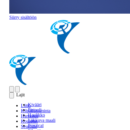
Siirry sisältöön
Lajit
Kivääri
Liitto
Pistooli
Kilpailutoiminta
Haulikko
Harrastus
Liikkuva maali
Koulutus
Practical
Seuroille