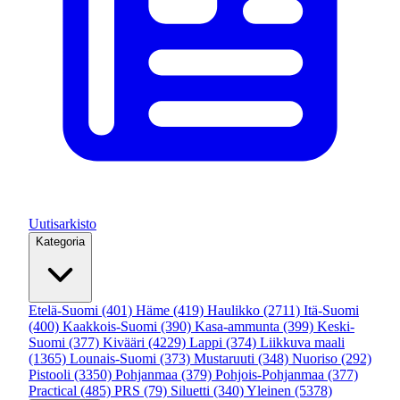
Uutisarkisto
Kategoria
Etelä-Suomi
(401)
Häme
(419)
Haulikko
(2711)
Itä-Suomi
(400)
Kaakkois-Suomi
(390)
Kasa-ammunta
(399)
Keski-
Suomi
(377)
Kivääri
(4229)
Lappi
(374)
Liikkuva maali
(1365)
Lounais-Suomi
(373)
Mustaruuti
(348)
Nuoriso
(292)
Pistooli
(3350)
Pohjanmaa
(379)
Pohjois-Pohjanmaa
(377)
Practical
(485)
PRS
(79)
Siluetti
(340)
Yleinen
(5378)