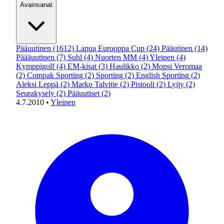
Avainsanat
Pääuutinen
(1612)
Lapua Eurooppa Cup
(24)
Pääutinen
(14)
Päääuutinen
(7)
Suhl
(4)
Nuorten MM
(4)
Yleinen
(4)
Kymppigolf
(4)
EM-kisat
(3)
Haulikko
(2)
Mopsi Veromaa
(2)
Compak Sporting
(2)
Sporting
(2)
English Sporting
(2)
Aleksi Leppä
(2)
Marko Talvitie
(2)
Pistooli
(2)
Lyijy
(2)
Seurakysely
(2)
Pääuutiset
(2)
4.7.2010
•
Yleinen