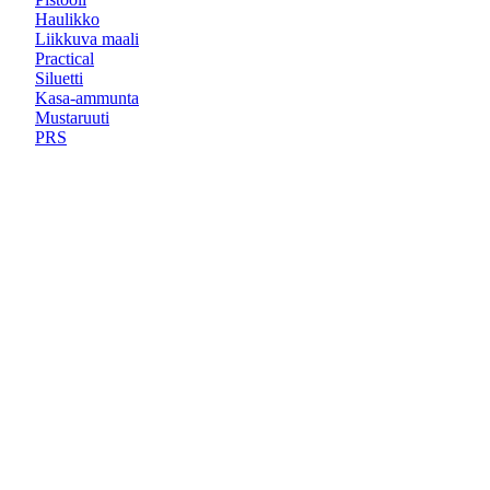
Haulikko
Liikkuva maali
Practical
Siluetti
Kasa-ammunta
Mustaruuti
PRS