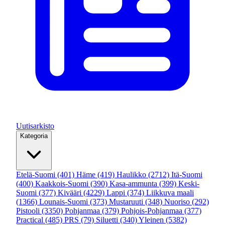
Uutisarkisto
Kategoria
Etelä-Suomi
(401)
Häme
(419)
Haulikko
(2712)
Itä-Suomi
(400)
Kaakkois-Suomi
(390)
Kasa-ammunta
(399)
Keski-
Suomi
(377)
Kivääri
(4229)
Lappi
(374)
Liikkuva maali
(1366)
Lounais-Suomi
(373)
Mustaruuti
(348)
Nuoriso
(292)
Pistooli
(3350)
Pohjanmaa
(379)
Pohjois-Pohjanmaa
(377)
Practical
(485)
PRS
(79)
Siluetti
(340)
Yleinen
(5382)