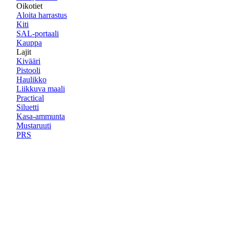
Oikotiet
Aloita harrastus
Kiti
SAL-portaali
Kauppa
Lajit
Kivääri
Pistooli
Haulikko
Liikkuva maali
Practical
Siluetti
Kasa-ammunta
Mustaruuti
PRS