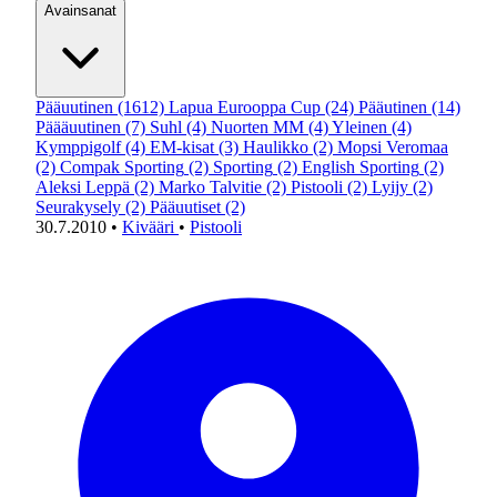
Avainsanat
Pääuutinen
(1612)
Lapua Eurooppa Cup
(24)
Pääutinen
(14)
Päääuutinen
(7)
Suhl
(4)
Nuorten MM
(4)
Yleinen
(4)
Kymppigolf
(4)
EM-kisat
(3)
Haulikko
(2)
Mopsi Veromaa
(2)
Compak Sporting
(2)
Sporting
(2)
English Sporting
(2)
Aleksi Leppä
(2)
Marko Talvitie
(2)
Pistooli
(2)
Lyijy
(2)
Seurakysely
(2)
Pääuutiset
(2)
30.7.2010
•
Kivääri
•
Pistooli