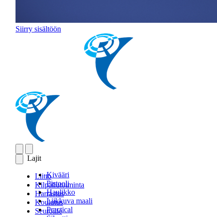
Siirry sisältöön
Lajit
Kivääri
Liitto
Pistooli
Kilpailutoiminta
Haulikko
Harrastus
Liikkuva maali
Koulutus
Practical
Seuroille