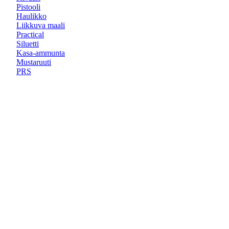
Pistooli
Haulikko
Liikkuva maali
Practical
Siluetti
Kasa-ammunta
Mustaruuti
PRS