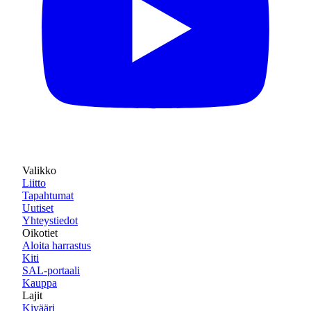
Valikko
Liitto
Tapahtumat
Uutiset
Yhteystiedot
Oikotiet
Aloita harrastus
Kiti
SAL-portaali
Kauppa
Lajit
Kivääri