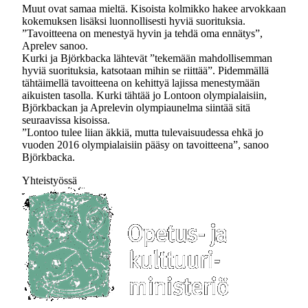
Muut ovat samaa mieltä. Kisoista kolmikko hakee arvokkaan
kokemuksen lisäksi luonnollisesti hyviä suorituksia.
”Tavoitteena on menestyä hyvin ja tehdä oma ennätys”,
Aprelev sanoo.
Kurki ja Björkbacka lähtevät ”tekemään mahdollisemman
hyviä suorituksia, katsotaan mihin se riittää”. Pidemmällä
tähtäimellä tavoitteena on kehittyä lajissa menestymään
aikuisten tasolla. Kurki tähtää jo Lontoon olympialaisiin,
Björkbackan ja Aprelevin olympiaunelma siintää sitä
seuraavissa kisoissa.
”Lontoo tulee liian äkkiä, mutta tulevaisuudessa ehkä jo
vuoden 2016 olympialaisiin pääsy on tavoitteena”, sanoo
Björkbacka.
Yhteistyössä