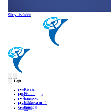
Siirry sisältöön
Lajit
Kivääri
Liitto
Pistooli
Kilpailutoiminta
Haulikko
Harrastus
Liikkuva maali
Koulutus
Practical
Seuroille