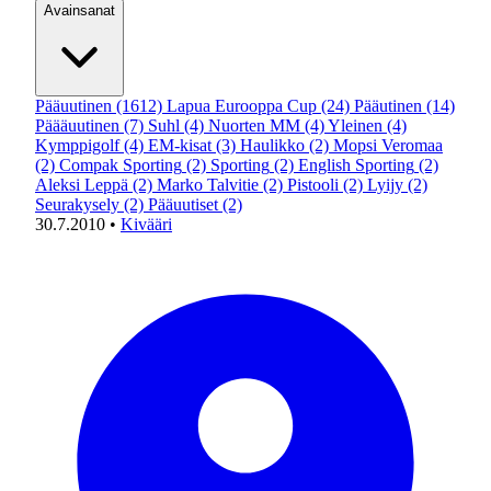
Avainsanat
Pääuutinen
(1612)
Lapua Eurooppa Cup
(24)
Pääutinen
(14)
Päääuutinen
(7)
Suhl
(4)
Nuorten MM
(4)
Yleinen
(4)
Kymppigolf
(4)
EM-kisat
(3)
Haulikko
(2)
Mopsi Veromaa
(2)
Compak Sporting
(2)
Sporting
(2)
English Sporting
(2)
Aleksi Leppä
(2)
Marko Talvitie
(2)
Pistooli
(2)
Lyijy
(2)
Seurakysely
(2)
Pääuutiset
(2)
30.7.2010
•
Kivääri