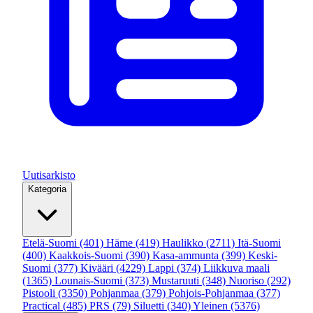
Uutisarkisto
Kategoria
Etelä-Suomi
(401)
Häme
(419)
Haulikko
(2711)
Itä-Suomi
(400)
Kaakkois-Suomi
(390)
Kasa-ammunta
(399)
Keski-
Suomi
(377)
Kivääri
(4229)
Lappi
(374)
Liikkuva maali
(1365)
Lounais-Suomi
(373)
Mustaruuti
(348)
Nuoriso
(292)
Pistooli
(3350)
Pohjanmaa
(379)
Pohjois-Pohjanmaa
(377)
Practical
(485)
PRS
(79)
Siluetti
(340)
Yleinen
(5376)