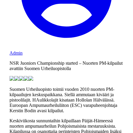
Admin
NSR Juoniors Championship started – Nuorten PM-kilpailut
avattiin Suomen Urheiluopistolla
Suomen Urheiluopisto toimii vuoden 2010 nuorten PM-
kilpaailujen keskuspaikkana. Siellä ammutaan kivääri ja
pistoolilajit. HAulikkolajit kisataan Hollolan Hälvälässä.
Euroopan Ampumaurheiluliiton (ESC) varapuheenjohtaja
Kerstin Bodin avasi kilpailut.
Keskiviikosta sunnuntaihin kilpaillaan Päijät-Hämeessä
nuorten ampumaurheilun Pohjoismaisista mestaruuksista.
Kilapilussa on osanottajia perinteisten Pohjoismaiden lisäksi