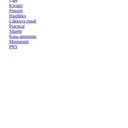
Lajit
Kivääri
Pistooli
Haulikko
Liikkuva maali
Practical
Siluetti
Kasa-ammunta
Mustaruuti
PRS