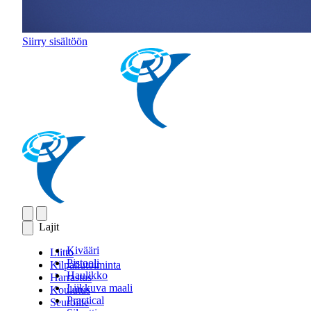
Siirry sisältöön
Lajit
Kivääri
Liitto
Pistooli
Kilpailutoiminta
Haulikko
Harrastus
Liikkuva maali
Koulutus
Practical
Seuroille