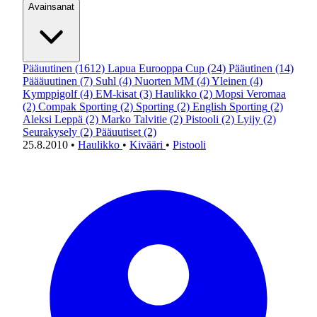
Avainsanat
Pääuutinen
(1612)
Lapua Eurooppa Cup
(24)
Pääutinen
(14)
Päääuutinen
(7)
Suhl
(4)
Nuorten MM
(4)
Yleinen
(4)
Kymppigolf
(4)
EM-kisat
(3)
Haulikko
(2)
Mopsi Veromaa
(2)
Compak Sporting
(2)
Sporting
(2)
English Sporting
(2)
Aleksi Leppä
(2)
Marko Talvitie
(2)
Pistooli
(2)
Lyijy
(2)
Seurakysely
(2)
Pääuutiset
(2)
25.8.2010
•
Haulikko
•
Kivääri
•
Pistooli