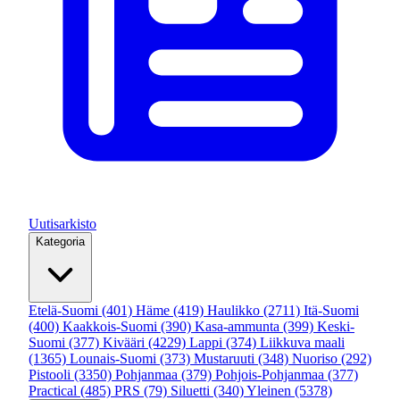
Uutisarkisto
Kategoria
Etelä-Suomi
(401)
Häme
(419)
Haulikko
(2711)
Itä-Suomi
(400)
Kaakkois-Suomi
(390)
Kasa-ammunta
(399)
Keski-
Suomi
(377)
Kivääri
(4229)
Lappi
(374)
Liikkuva maali
(1365)
Lounais-Suomi
(373)
Mustaruuti
(348)
Nuoriso
(292)
Pistooli
(3350)
Pohjanmaa
(379)
Pohjois-Pohjanmaa
(377)
Practical
(485)
PRS
(79)
Siluetti
(340)
Yleinen
(5378)