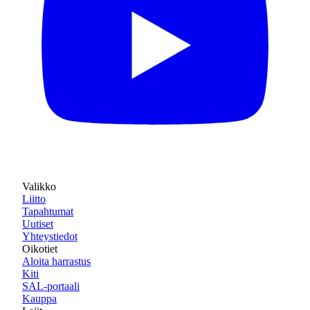
Valikko
Liitto
Tapahtumat
Uutiset
Yhteystiedot
Oikotiet
Aloita harrastus
Kiti
SAL-portaali
Kauppa