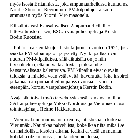
myös Isosta Britanniasta, joka ampumaurheilussa kuuluu ns.
Nordic Shootinh Regiooniin. PM-kilpailujen aikana
ammutaan myös Suomi- Viro maaottelu.
Kilpailut avasi Kansainvälisen Ampumaurheiluliiton
liittovaltuuston jäsen, ESC:n varapuheenjohtaja Kerstin
Bodin Ruotsista.
– Pohjoismaisten kisojen historia juontaa vuoteen 1921, josta
saakka PM-kilpailuja on järjestetty. Nyt kilpaillaan vain
nuorten PM-kilpailuissa, sillä aikuisilla on jo niin
tiivisohjelma, että on vaikea löytää paikka nille
kansainvälisestä kalenterista. PM-kilpailut eivät olevain
tuloksia ja mitaleja vaan ystävyyttä, kaveruutta, joka inspiroi
jatkamaan ampumaurheilun parissa vuosia ja vuosia
eteenpäin, korosti varapuheenjohtaja Kerstin Bodin.
Avajaisiin toivat myös tervehdysksensä isäntämaan liiton
SAL:n puheenjohtaja Mikko Nordquist ja Vierumäen uusi
toimitusjohtaja Heimo Hakkarainen.
– Vierumäki on moninainen keidas, tutustukaa ja kokeaa
Vierumäki. Nauttikaa palveluista, kokeilkaa niitä mikäli se
on mahdollista kisojen aikana. Kaikki ei vielä ammunnan
kohdalla ole kunnossa, mutta olemme iloisia,