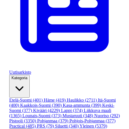
Uutisarkisto
Kategoria
Etelä-Suomi
(401)
Häme
(419)
Haulikko
(2711)
Itä-Suomi
(400)
Kaakkois-Suomi
(390)
Kasa-ammunta
(399)
Keski-
Suomi
(377)
Kivääri
(4229)
Lappi
(374)
Liikkuva maali
(1365)
Lounais-Suomi
(373)
Mustaruuti
(348)
Nuoriso
(292)
Pistooli
(3350)
Pohjanmaa
(379)
Pohjois-Pohjanmaa
(377)
Practical
(485)
PRS
(79)
Siluetti
(340)
Yleinen
(5379)