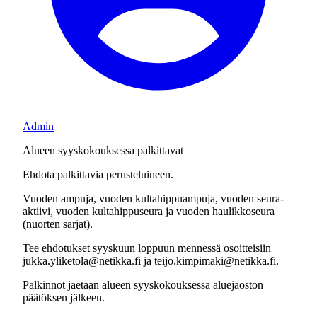
Admin
Alueen syyskokouksessa palkittavat
Ehdota palkittavia perusteluineen.
Vuoden ampuja, vuoden kultahippuampuja, vuoden seura-
aktiivi, vuoden kultahippuseura ja vuoden haulikkoseura
(nuorten sarjat).
Tee ehdotukset syyskuun loppuun mennessä osoitteisiin
jukka.yliketola@netikka.fi ja teijo.kimpimaki@netikka.fi.
Palkinnot jaetaan alueen syyskokouksessa aluejaoston
päätöksen jälkeen.