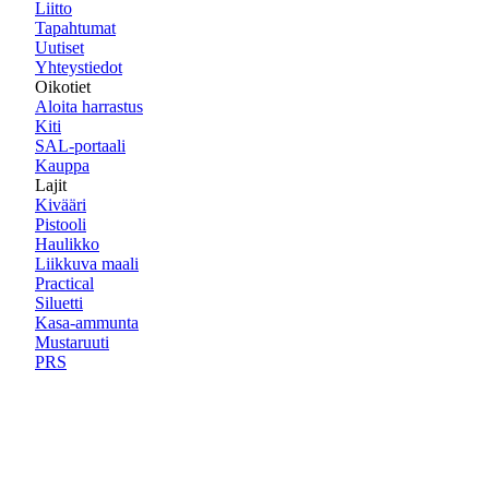
Liitto
Tapahtumat
Uutiset
Yhteystiedot
Oikotiet
Aloita harrastus
Kiti
SAL-portaali
Kauppa
Lajit
Kivääri
Pistooli
Haulikko
Liikkuva maali
Practical
Siluetti
Kasa-ammunta
Mustaruuti
PRS