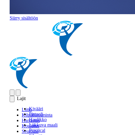
Siirry sisältöön
Lajit
Kivääri
Liitto
Pistooli
Kilpailutoiminta
Haulikko
Harrastus
Liikkuva maali
Koulutus
Practical
Seuroille