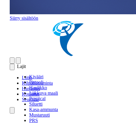
Siirry sisältöön
Lajit
Kivääri
Liitto
Pistooli
Kilpailutoiminta
Haulikko
Harrastus
Liikkuva maali
Koulutus
Practical
Seuroille
Siluetti
Kasa-ammunta
Mustaruuti
PRS