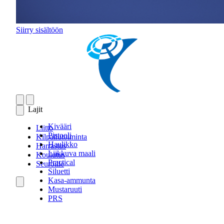
Siirry sisältöön
Lajit
Kivääri
Liitto
Pistooli
Kilpailutoiminta
Haulikko
Harrastus
Liikkuva maali
Koulutus
Practical
Seuroille
Siluetti
Kasa-ammunta
Mustaruuti
PRS