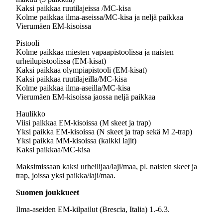
Kaksi paikkaa ruutilajeissa /MC-kisa
Kolme paikkaa ilma-aseissa/MC-kisa ja neljä paikkaa
Vierumäen EM-kisoissa
Pistooli
Kolme paikkaa miesten vapaapistoolissa ja naisten
urheilupistoolissa (EM-kisat)
Kaksi paikkaa olympiapistooli (EM-kisat)
Kaksi paikkaa ruutilajeilla/MC-kisa
Kolme paikkaa ilma-aseilla/MC-kisa
Vierumäen EM-kisoissa jaossa neljä paikkaa
Haulikko
Viisi paikkaa EM-kisoissa (M skeet ja trap)
Yksi paikka EM-kisoissa (N skeet ja trap sekä M 2-trap)
Yksi paikka MM-kisoissa (kaikki lajit)
Kaksi paikkaa/MC-kisa
Maksimissaan kaksi urheilijaa/laji/maa, pl. naisten skeet ja
trap, joissa yksi paikka/laji/maa.
Suomen joukkueet
Ilma-aseiden EM-kilpailut (Brescia, Italia) 1.-6.3.