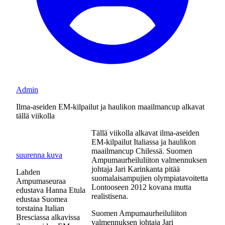
Admin
Ilma-aseiden EM-kilpailut ja haulikon maailmancup alkavat
tällä viikolla
Tällä viikolla alkavat ilma-aseiden
EM-kilpailut Italiassa ja haulikon
maailmancup Chilessä. Suomen
suurenna kuva
Ampumaurheiluliiton valmennuksen
johtaja Jari Karinkanta pitää
Lahden
suomalaisampujien olympiatavoitetta
Ampumaseuraa
Lontooseen 2012 kovana mutta
edustava Hanna Etula
realistisena.
edustaa Suomea
torstaina Italian
Suomen Ampumaurheiluliiton
Bresciassa alkavissa
valmennuksen johtaja Jari