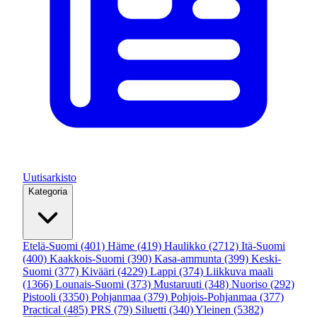
Uutisarkisto
Kategoria
Etelä-Suomi
(401)
Häme
(419)
Haulikko
(2712)
Itä-Suomi
(400)
Kaakkois-Suomi
(390)
Kasa-ammunta
(399)
Keski-
Suomi
(377)
Kivääri
(4229)
Lappi
(374)
Liikkuva maali
(1366)
Lounais-Suomi
(373)
Mustaruuti
(348)
Nuoriso
(292)
Pistooli
(3350)
Pohjanmaa
(379)
Pohjois-Pohjanmaa
(377)
Practical
(485)
PRS
(79)
Siluetti
(340)
Yleinen
(5382)