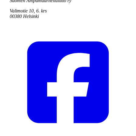
Suomen Ampumaurheiluliitto ry
Valimotie 10, 6. krs
00380 Helsinki