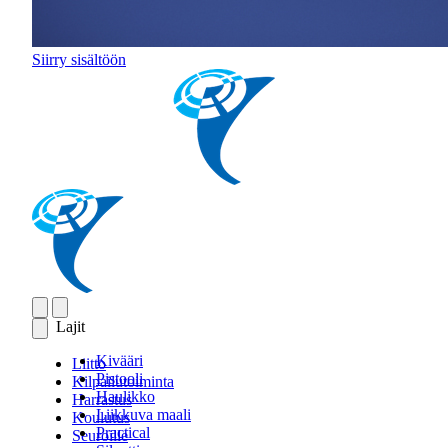
Siirry sisältöön
Lajit
Kivääri
Liitto
Pistooli
Kilpailutoiminta
Haulikko
Harrastus
Liikkuva maali
Koulutus
Practical
Seuroille