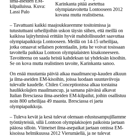
ilma-aseiden EM-
Karinkanta pitää asetettua
kilpailuissa. Kuva:
olympiatavoitetta Lontooseen 2012
Lassi Palo
kovana mutta realistisena.
‒ Tavattuani kaikki maajoukkueemme tositoimissa ja
tutustuttuani urheilijoihin uskon täysin siihen, että meillä on
kaikissa lajiryhmissä erittäin hyvät mahdollisuudet saavuttaa
olympiapaikkoja Lontooseen. Meillä on 14-15 urheilijaa,
jotka omaavat sellaisen potentiaalin, jotta he voivat tosissaan
tavoitella paikkaa Lontoon olympialaisten kisakoneeseen.
Tavoitteena on saada heistä kahdeksan tai yhdeksän kisoihin.
Se on kova mutta realistinen tavoite, Karinkanta sanoo.
On enää muutamia päiviä aikaa maailmancup-kauden alkuun
ja ilma-aseiden EM-kisoihin, joissa luodaan suuntaviivoja
tulevalle kaudelle. Chilen Conceptionissa alkaa torstaina
haulikkolajien maailmancup, ja samana päivänä alkavat
Italian Bresciassa ilma-aseiden EM-kilpailut, joihin osallistuu
noin 800 urheilijaa 49 maasta. Bresciassa ei jaeta
olympiapaikkoja.
‒ Tuleva kevät ja kesä tulevat olemaan edustusampujillamme
työntäyteisiä, sillä Lontoon olympiakisojen paikoista jaetaan
pääosa silloin. Viimeiset ilma-asepaikat jaetaan omissa EM-
kisoissa helmikuussa 2012 Vierumäellä, ja ne tulevat