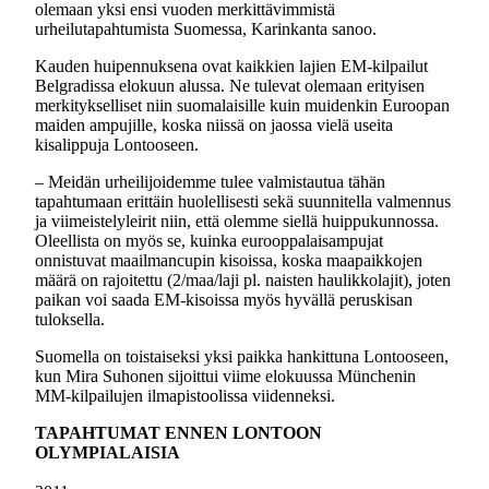
olemaan yksi ensi vuoden merkittävimmistä
urheilutapahtumista Suomessa, Karinkanta sanoo.
Kauden huipennuksena ovat kaikkien lajien EM-kilpailut
Belgradissa elokuun alussa. Ne tulevat olemaan erityisen
merkitykselliset niin suomalaisille kuin muidenkin Euroopan
maiden ampujille, koska niissä on jaossa vielä useita
kisalippuja Lontooseen.
‒ Meidän urheilijoidemme tulee valmistautua tähän
tapahtumaan erittäin huolellisesti sekä suunnitella valmennus
ja viimeistelyleirit niin, että olemme siellä huippukunnossa.
Oleellista on myös se, kuinka eurooppalaisampujat
onnistuvat maailmancupin kisoissa, koska maapaikkojen
määrä on rajoitettu (2/maa/laji pl. naisten haulikkolajit), joten
paikan voi saada EM-kisoissa myös hyvällä peruskisan
tuloksella.
Suomella on toistaiseksi yksi paikka hankittuna Lontooseen,
kun Mira Suhonen sijoittui viime elokuussa Münchenin
MM-kilpailujen ilmapistoolissa viidenneksi.
TAPAHTUMAT ENNEN LONTOON
OLYMPIALAISIA