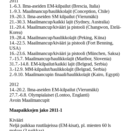
2011
1.-6.3. Ilma-aseiden EM-kilpailut (Brescia, Italia)
1.-9.3. Maailmancup/haulikkolajit (Conception, Chile)
19.-20.3. Ilma-aseiden SM kilpailut (Vierumäki)
21.-30.3. Maailmancup/kaikki lajit (Sydney, Australia)
11.-20.4. Maailmancup/kivääri ja pistooli (Changwon, Etelä-
Korea)
19.-28.4. Maailmancup/haulikkolajit (Peking, Kiina)
14.-22.5. Maailmancup/kivääri ja pistooli (Fort Benning,
USA)
16.-23.6. Maailmancup/kivääri ja pistooli (München, Saksa)
7.-15.7. Maailmancup/haulikkolajit (Maribor, Slovenia)
31.7.-14.8. EM-kilpailut/kaikki lajit (Belgrad, Serbia)
3.-12.9. MM-kilpailut/haulikkolajit (Belgrad, Serbia)
2.-9.10. Maailmancupin finaali/haulikkolajit (Kairo, Egypti)
2012
14.-20.2. Ilma-aseiden EM-kilpailut (Vierumäki)
27.7.-6.8. Olympialaiset (Lontoo, Englanti)
Avoin Maailmancupit
Maapaikkojen jako 2011-1
Kivääri
Neljä paikkaa ruutilajeissa (EM-kisat), pl. miesten 60 ls
makuu (3 paikkaa)