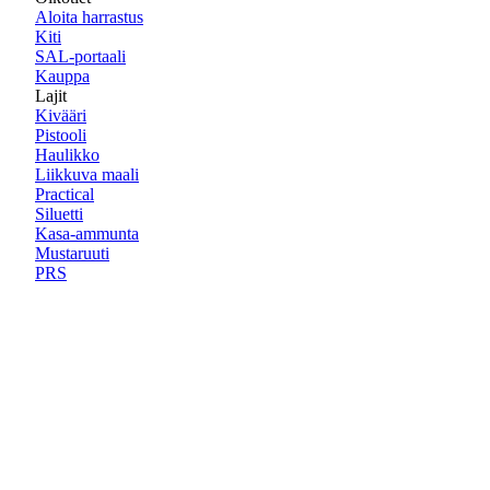
Aloita harrastus
Kiti
SAL-portaali
Kauppa
Lajit
Kivääri
Pistooli
Haulikko
Liikkuva maali
Practical
Siluetti
Kasa-ammunta
Mustaruuti
PRS