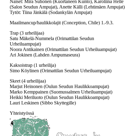
Naiset: Mira Suhonen (Kuortaneen Kunto), Karoliina Helle
(Salon Seudun Ampujat), Anette Källi (Lehtimäen Ampujat)
Tytöt: Tiina Jänkälä (Sodankylän Ampujat)
Maailmancup/haulikkolajit (Conception, Chile) 1.-9.3.
Trap (3 urheilijaa)
Satu Mäkelä-Nummela (Orimattilan Seudun
Urheiluampujat)
Noora Antikainen (Orimattilan Seudun Urheiluampujat)
Ari Jokinen (Lahden Ampumaseura)
Kaksoistrap (1 urheilija)
Simo Köylinen (Orimattilan Seudun Urheiluampujat)
Skeet (4 urheilijaa)
Marjut Heinonen (Oulun Seudun Haulikkoampujat)
Marko Kemppainen (Suomussalmen Urheiluampujat)
Heikki Meriluoto (Oulun Seudun Haulikkoampujat)
Lauri Leskinen (Sibbo Skyttegille)
Yhteistyössä