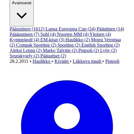
Avainsanat
Pääuutinen
(1612)
Lapua Eurooppa Cup
(24)
Pääutinen
(14)
Päääuutinen
(7)
Suhl
(4)
Nuorten MM
(4)
Yleinen
(4)
Kymppigolf
(4)
EM-kisat
(3)
Haulikko
(2)
Mopsi Veromaa
(2)
Compak Sporting
(2)
Sporting
(2)
English Sporting
(2)
Aleksi Leppä
(2)
Marko Talvitie
(2)
Pistooli
(2)
Lyijy
(2)
Seurakysely
(2)
Pääuutiset
(2)
28.2.2011
•
Haulikko
•
Kivääri
•
Liikkuva maali
•
Pistooli