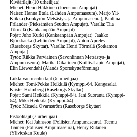
Kiväärilajit (10 urheilijaa)
Miehet: Henri Häkkinen (Joensuun Ampujat)
Naiset: Hanna Etula (Lahden Ampumaseura), Marjo Yli-
Kiikka (Isonkyrön Metsästys- ja Ampumaseura), Pauliina
Frilander (Pieksämäen Seudun Ampujat). Varalla: Tiia
Törmälä (Kankaanpään Ampujat)
Pojat: Juho Kurki (Kankaanpään Ampujat), Jaakko
Björkbacka (Lehtimäen Ampujat), Anton Aprelev
(Raseborgs Skyttar). Varalla: Henri Törmälä (Sotkamon
Ampujat)
Tytöt: Riikka Parviainen (Savonlinnan Metsästys- ja
Ampumaseura), Marika Oikarinen (Koillis-Lapin Ampujat),
Elin Liewendahl (Ålands Sportskytteförening)
Liikkuvan maalin lajit (6 urheilijaa)
Miehet: Tomi-Pekka Heikkilä (Kymppi-64, Kangasala),
Krister Holmberg (Raseborgs Skyttar)
Pojat: Sami Heikkilä (Kymppi-64), Jani Suoranta (Kymppi-
64), Mika Heikkilä (Kymppi-64)
Tytöt: Micaela Qvarnström (Raseborgs Skyttar)
Pistoolilajit (7 urheilijaa)
Miehet: Kai Jahnsson (Poliisien Ampumaseura), Teemu
Tiainen (Poliisien Ampumaseura), Henry Rutanen
(Ylivieskan Kuula)