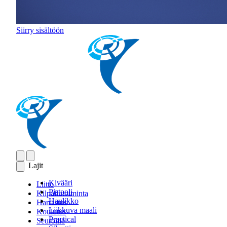
Siirry sisältöön
Lajit
Kivääri
Liitto
Pistooli
Kilpailutoiminta
Haulikko
Harrastus
Liikkuva maali
Koulutus
Practical
Seuroille