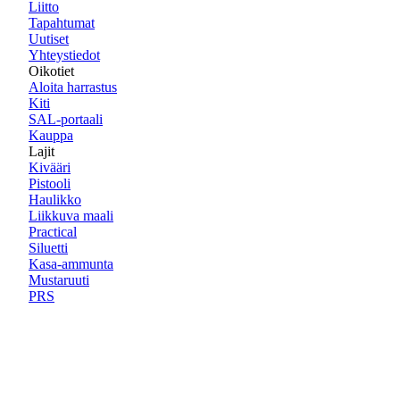
Liitto
Tapahtumat
Uutiset
Yhteystiedot
Oikotiet
Aloita harrastus
Kiti
SAL-portaali
Kauppa
Lajit
Kivääri
Pistooli
Haulikko
Liikkuva maali
Practical
Siluetti
Kasa-ammunta
Mustaruuti
PRS