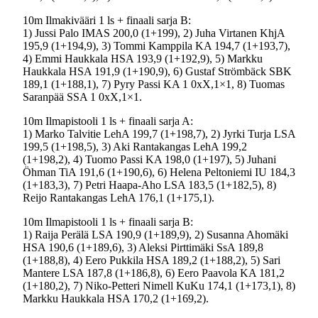
10m Ilmakivääri 1 ls + finaali sarja B:
1) Jussi Palo IMAS 200,0 (1+199), 2) Juha Virtanen KhjA
195,9 (1+194,9), 3) Tommi Kamppila KA 194,7 (1+193,7),
4) Emmi Haukkala HSA 193,9 (1+192,9), 5) Markku
Haukkala HSA 191,9 (1+190,9), 6) Gustaf Strömbäck SBK
189,1 (1+188,1), 7) Pyry Passi KA 1 0xX,1×1, 8) Tuomas
Saranpää SSA 1 0xX,1×1.
10m Ilmapistooli 1 ls + finaali sarja A:
1) Marko Talvitie LehA 199,7 (1+198,7), 2) Jyrki Turja LSA
199,5 (1+198,5), 3) Aki Rantakangas LehA 199,2
(1+198,2), 4) Tuomo Passi KA 198,0 (1+197), 5) Juhani
Öhman TiA 191,6 (1+190,6), 6) Helena Peltoniemi IU 184,3
(1+183,3), 7) Petri Haapa-Aho LSA 183,5 (1+182,5), 8)
Reijo Rantakangas LehA 176,1 (1+175,1).
10m Ilmapistooli 1 ls + finaali sarja B:
1) Raija Perälä LSA 190,9 (1+189,9), 2) Susanna Ahomäki
HSA 190,6 (1+189,6), 3) Aleksi Pirttimäki SsA 189,8
(1+188,8), 4) Eero Pukkila HSA 189,2 (1+188,2), 5) Sari
Mantere LSA 187,8 (1+186,8), 6) Eero Paavola KA 181,2
(1+180,2), 7) Niko-Petteri Nimell KuKu 174,1 (1+173,1), 8)
Markku Haukkala HSA 170,2 (1+169,2).