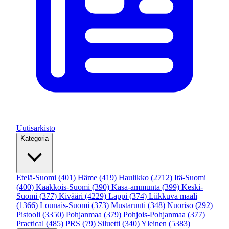
Uutisarkisto
Kategoria
Etelä-Suomi
(401)
Häme
(419)
Haulikko
(2712)
Itä-Suomi
(400)
Kaakkois-Suomi
(390)
Kasa-ammunta
(399)
Keski-
Suomi
(377)
Kivääri
(4229)
Lappi
(374)
Liikkuva maali
(1366)
Lounais-Suomi
(373)
Mustaruuti
(348)
Nuoriso
(292)
Pistooli
(3350)
Pohjanmaa
(379)
Pohjois-Pohjanmaa
(377)
Practical
(485)
PRS
(79)
Siluetti
(340)
Yleinen
(5383)