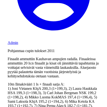
Admin
Pohjanmaa cupin tulokset 2011
Finaalit ammuttiin Kauhavan ampujien radalla. Finaaleissa
ammuttiin 20 ls:n finaalit ja kisat oli jännittäviä tapahtumia ja
voittajat selvisivät vasta viimeisillä laukauksilla. Aluejaosto
pyytää palautetta tämän vuotisista järjestelyistä ja
kehitysehdotuksia otetaan vastaan.
10m Ilmakivääri 1 ls + finaali sarja A:
1) Joni Virtanen KhjA 200,3 (1+199,3), 2) Laura Haukkala
HSA 199,3 (1+198,3), 3) Carl Johan Bergman NSK 199,2
(1+198,2), 4) Mikko Luoma KokMAS 197,4 (1+196,4), 5)
Sami Laksola KhjA 195,2 (1+194,2), 6) Mika Ketola KA
193,7 (1+192,7), 7) Nina Pernu AlavA 182,7 (1+181,7).