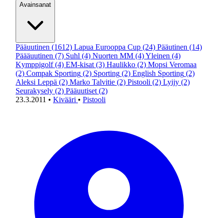
Avainsanat
Pääuutinen
(1612)
Lapua Eurooppa Cup
(24)
Pääutinen
(14)
Päääuutinen
(7)
Suhl
(4)
Nuorten MM
(4)
Yleinen
(4)
Kymppigolf
(4)
EM-kisat
(3)
Haulikko
(2)
Mopsi Veromaa
(2)
Compak Sporting
(2)
Sporting
(2)
English Sporting
(2)
Aleksi Leppä
(2)
Marko Talvitie
(2)
Pistooli
(2)
Lyijy
(2)
Seurakysely
(2)
Pääuutiset
(2)
23.3.2011
•
Kivääri
•
Pistooli